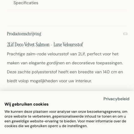
Specificaties
Productomschrijving
2Lif Deco Velvet Salmon - Luxe Veloursstof
Prachtige zalm-rode veloursstof van 2Lif, perfect voor het
maken van elegante gordijnen en decoratieve toepassingen.
Deze zachte polyesterstof heeft een breedte van 140 cm en
biedt volop mogelijkheden voor uw interieur.
Breedte: 140 cm
Privacybeleid
Lengte: ± 3 meter
Wij gebruiken cookies
Materiaal: 100% Polyester
We kunnen deze plaatsen voor analyse van onze bezoekersgegevens, om
onze website te verbeteren, gepersonaliseerde inhoud te tonen en om u
Kleur: Zalm (rood)
een geweldige website-ervaring te bieden. Voor meer informatie over de
Gewicht: 510 gram
cookies die we gebruiken opent u de instellingen.
Onderhoud: Afnemen met een vochtige doek