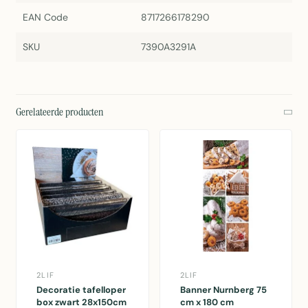
EAN Code
8717266178290
SKU
7390A3291A
Gerelateerde producten
2LIF
2LIF
Decoratie tafelloper
Banner Nurnberg 75
box zwart 28x150cm
cm x 180 cm