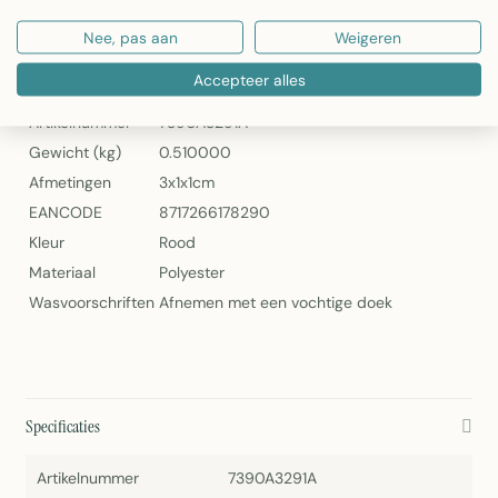
2Lif Deco Velvet Salmon – Luxe Veloursstof in Zalm
Nee, pas aan
Weigeren
Specificaties
Accepteer alles
Artikelnummer
7390A3291A
Gewicht (kg)
0.510000
Afmetingen
3x1x1cm
EANCODE
8717266178290
Kleur
Rood
Materiaal
Polyester
Wasvoorschriften
Afnemen met een vochtige doek
Specificaties
Artikelnummer
7390A3291A