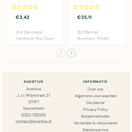
21 rolls
€3,43
€35,11
2Lif Decoratie
2Lif Banner
Tafelloper Box Zwart
Nurnberg 75x180
28x150cm -
cm in multi
Polyester taf..
polyester. Elegante ..
AVANTIUS
INFORMATIE
Avantius
Over ons
J.J.v. Rhijnstraat 27
Algemene voorwaarden
2171PT
Disclaimer
Sassenheim
Privacy Policy
0252-793555
Betaalmethoden
contact@avantius.nl
Verzenden & retourneren
Klantenservice