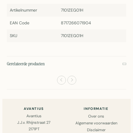
Artikelnummer
7101ZEG01H
EAN Code
8717266071904
SKU
7101ZEG01H
Gerelateerde producten
AVANTIUS
INFORMATIE
Avantius
Over ons
J.J.v. Rhijnstraat 27
Algemene voorwaarden
2171PT
Disclaimer