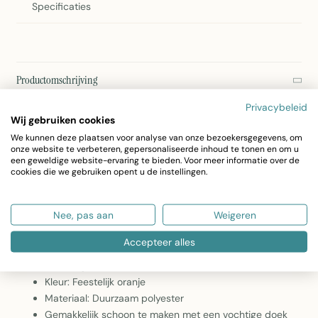
Specificaties
Productomschrijving
2Lif Decobag Halloween – Papieren Decoratiezakken
Privacybeleid
Wij gebruiken cookies
Maak je Halloween-feest compleet met deze vrolijke papieren
We kunnen deze plaatsen voor analyse van onze bezoekersgegevens, om
onze website te verbeteren, gepersonaliseerde inhoud te tonen en om u
decoratiezakken van 2Lif. In het klassieke feestelijke oranje zijn
een geweldige website-ervaring te bieden. Voor meer informatie over de
deze zakken ideaal voor het verpakken van snoep, traktaties
cookies die we gebruiken opent u de instellingen.
of als decoratie. Met afmetingen van 40 x 50 cm heb je
voldoende ruimte voor grote porties.
Nee, pas aan
Weigeren
Accepteer alles
Inhoud: 10 verpakkingen à 10 stuks (totaal 100 zakken)
Afmetingen: 40 x 50 cm
Kleur: Feestelijk oranje
Materiaal: Duurzaam polyester
Gemakkelijk schoon te maken met een vochtige doek