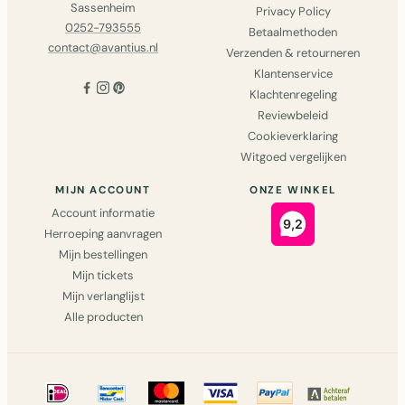
Sassenheim
Privacy Policy
0252-793555
Betaalmethoden
contact@avantius.nl
Verzenden & retourneren
Klantenservice
Klachtenregeling
Reviewbeleid
Cookieverklaring
Witgoed vergelijken
MIJN ACCOUNT
ONZE WINKEL
Account informatie
Herroeping aanvragen
Mijn bestellingen
Mijn tickets
Mijn verlanglijst
Alle producten