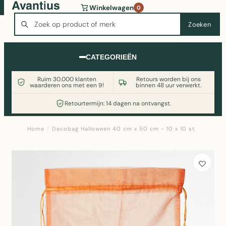
Wasmachine of koelkast nodig? Vergelijk alle prijzen op
Winkelwagen
0
Witgoedaanbod.nl
Zoeken
Zoeken
CATEGORIEËN
Ruim 30.000 klanten
Retours worden bij ons
waarderen ons met een 9!
binnen 48 uur verwerkt.
Retourtermijn: 14 dagen na ontvangst.
Home
/
Decobag Halloween 40 cm x 50 cm - 10 x 10 st.