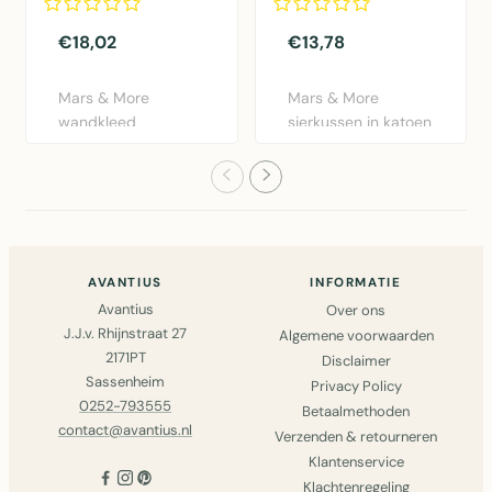
75cm aan stok*
€18,02
€13,78
Mars & More
Mars & More
wandkleed
sierkussen in katoen
gevlochten
met St. Tropez
palmblad in
design. 35x4..
driehoekige vor..
AVANTIUS
INFORMATIE
Avantius
Over ons
J.J.v. Rhijnstraat 27
Algemene voorwaarden
2171PT
Disclaimer
Sassenheim
Privacy Policy
0252-793555
Betaalmethoden
contact@avantius.nl
Verzenden & retourneren
Klantenservice
Klachtenregeling