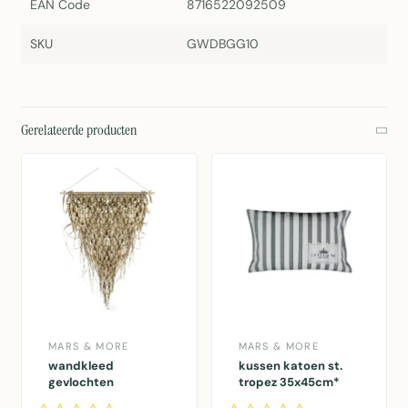
EAN Code
8716522092509
SKU
GWDBGG10
Gerelateerde producten
MARS & MORE
MARS & MORE
wandkleed
kussen katoen st.
gevlochten
tropez 35x45cm*
palmblad driehoek