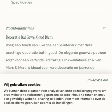
Specificaties
Productomschrijving
Decoratie Bal Gewei Goud 10cm
Voeg een touch van luxe toe aan je interieur met deze
prachtige decoratie bal in goud. De elegante gouwweipatroon
zorgt voor een verfijnde uitstraling. Dit kwalitatieve stuk van
Mars & More is ideaal voor kerstdecoratie en jaarronde
woonaccessoires.
Privacybeleid
Wij gebruiken cookies
Diameter: 10cm
We kunnen deze plaatsen voor analyse van onze bezoekersgegevens, om
Kleur: Goud
onze website te verbeteren, gepersonaliseerde inhoud te tonen en om u
een geweldige website-ervaring te bieden. Voor meer informatie over de
Materiaal: Glas
cookies die we gebruiken opent u de instellingen.
Gewicht: 100 gram
Verzorging: Afnemen met vochtige doek