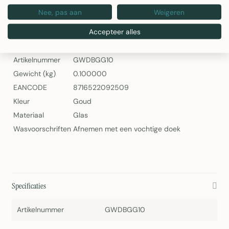
Nee, pas aan
Weigeren
Decoratie Bal Gewei Goud 10cm van Mars & More
Accepteer alles
Specificaties
Artikelnummer
GWDBGG10
Gewicht (kg)
0.100000
EANCODE
8716522092509
Kleur
Goud
Materiaal
Glas
Wasvoorschriften
Afnemen met een vochtige doek
Specificaties
Artikelnummer
GWDBGG10