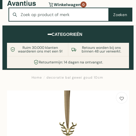
Wasmachine of koelkast nodig? Vergelijk alle prijzen op
Winkelwagen
0
Witgoedaanbod.nl
Zoeken
Zoeken
CATEGORIEËN
Ruim 30.000 klanten
Retours worden bij ons
waarderen ons met een 9!
binnen 48 uur verwerkt.
Retourtermijn: 14 dagen na ontvangst.
Home
/
decoratie bal gewei goud 10cm