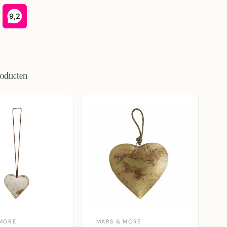
roducten
MORE
MARS & MORE
M