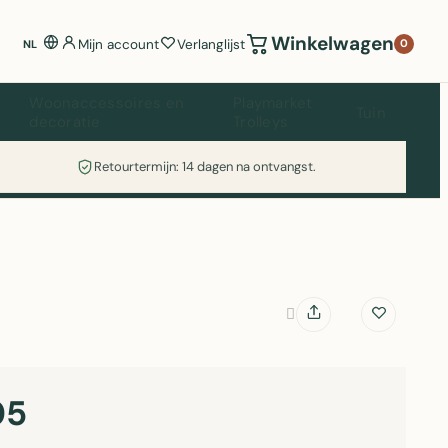
Winkelwagen
Mijn account
Verlanglijst
0
NL
Woonaccessoires en
Playmarket
Tuin
decoratie
Trolleys
Retourtermijn: 14 dagen na ontvangst.
05