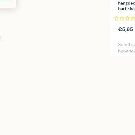
hangdeco
hart kle
€5,65
e
Schatti
hangdec
vorm va
hart van 