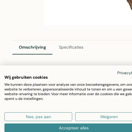
Omschrijving
Specificaties
Privacy
Decoratie Dennenappel Antiek Bruin 18cm
Wij gebruiken cookies
We kunnen deze plaatsen voor analyse van onze bezoekersgegevens, om on
Deze sierlijke dennenappel van Mars & More brengt warme
website te verbeteren, gepersonaliseerde inhoud te tonen en om u een gewe
website-ervaring te bieden. Voor meer informatie over de cookies die we geb
een hoogte van 18cm en authentieke antiek bruine afwerki
opent u de instellingen.
voor elk seizoen.
Nee, pas aan
Weigeren
Materiaal: Glas
Accepteer alles
Kleur: Antiek bruin