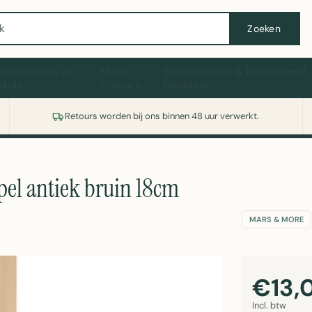
Wasmachine of koelkast nodig? Vergelijk alle prijzen op Witgoedaanbod.nl
Zoeken
hootkussen en
Sfeer
Sfeerhaarden & Bio-ethanol
ptray
Thema's
branders
Retours worden bij ons binnen 48 uur verwerkt.
el antiek bruin 18cm
MARS & MORE
€13,
Incl. btw