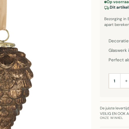
Op voorraa
Dit artik
Bezorging in 
apart bereken
Decoratie
Glaswerk i
Perfect al
+
AANTAL
De juiste leverti
VEILIG EN OOK 
ONZE WINKEL