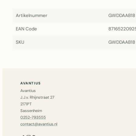
Artikelnummer
GWDDAAB18
EAN Code
8716522092
SKU
GWDDAAB18
AVANTIUS
Avantius
J.J.v. Rhijnstraat 27
2171PT
Sassenheim
0252-793555
contact@avantius.nl