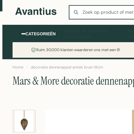
Zoeken
Wonen en Koken en
Sc
CATEGORIEËN
Huishouden
La
Ruim 30.000 klanten waarderen ons met een 9!
Home
/
decoratie dennenappel antiek bruin 18cm
Mars & More decoratie dennenapp