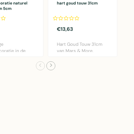
ratie naturel
hart goud touw 31cm
h
in 5cm
1
€13,63
€
ge
Hart Goud Touw 31cm
R
oratie in de
van Mars & More.
h
n een naturel
Decoratief metalen
&
..
hart..
ha