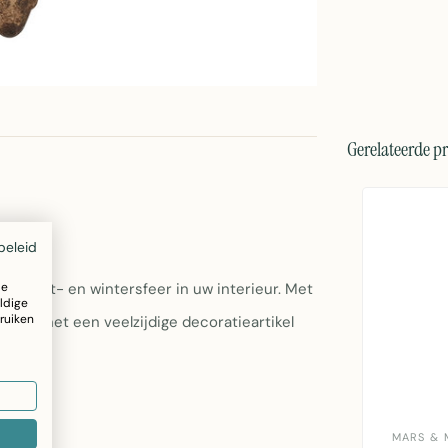
Gerelateerde p
beleid
ze
 herfst- en wintersfeer in uw interieur. Met
ldige
ruiken
ng is het een veelzijdige decoratieartikel
MARS & 