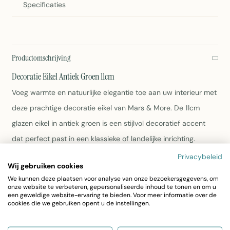
Specificaties
Productomschrijving
Decoratie Eikel Antiek Groen 11cm
Voeg warmte en natuurlijke elegantie toe aan uw interieur met
deze prachtige decoratie eikel van Mars & More. De 11cm
glazen eikel in antiek groen is een stijlvol decoratief accent
dat perfect past in een klassieke of landelijke inrichting.
Privacybeleid
Hoogte: 11 centimeter
Wij gebruiken cookies
Materiaal: Glas
We kunnen deze plaatsen voor analyse van onze bezoekersgegevens, om
onze website te verbeteren, gepersonaliseerde inhoud te tonen en om u
Kleur: Antiek groen
een geweldige website-ervaring te bieden. Voor meer informatie over de
Gewicht: 100 gram
cookies die we gebruiken opent u de instellingen.
Eenvoudig onderhoud met vochtige doek