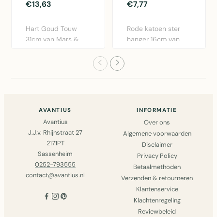
€13,63
€7,77
Hart Goud Touw
Rode katoen ster
31cm van Mars &
hanger 16cm van
More. Decoratief
Mars & More.
metalen hart..
Decoratieve ha..
AVANTIUS
INFORMATIE
Avantius
Over ons
J.J.v. Rhijnstraat 27
Algemene voorwaarden
2171PT
Disclaimer
Sassenheim
Privacy Policy
0252-793555
Betaalmethoden
contact@avantius.nl
Verzenden & retourneren
Klantenservice
Klachtenregeling
Reviewbeleid