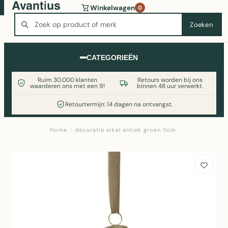
Wasmachine of koelkast nodig? Vergelijk alle prijzen op
Winkelwagen
0
Witgoedaanbod.nl
Zoeken
Zoeken
CATEGORIEËN
Ruim 30.000 klanten
Retours worden bij ons
waarderen ons met een 9!
binnen 48 uur verwerkt.
Retourtermijn: 14 dagen na ontvangst.
Home
/
decoratie eikel antiek groen 11cm