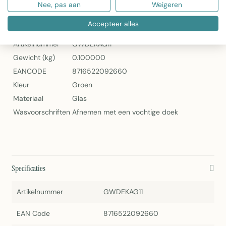
Decoratie Eikel Antiek Groen 11cm van Mars & More
Nee, pas aan
Weigeren
Specificaties
Accepteer alles
Artikelnummer
GWDEKAG11
Gewicht (kg)
0.100000
EANCODE
8716522092660
Kleur
Groen
Materiaal
Glas
Wasvoorschriften
Afnemen met een vochtige doek
Specificaties
Artikelnummer
GWDEKAG11
EAN Code
8716522092660