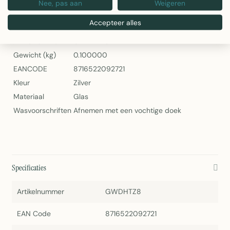
Nee, pas aan
Weigeren
Specificaties
Accepteer alles
Artikelnummer
GWDHTZ8
Gewicht (kg)
0.100000
EANCODE
8716522092721
Kleur
Zilver
Materiaal
Glas
Wasvoorschriften
Afnemen met een vochtige doek
Specificaties
Artikelnummer
GWDHTZ8
EAN Code
8716522092721