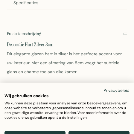
Specificaties
Productomschrijving
Decoratie Hart Zilver 8cm
Dit elegante glazen hart in zilver is het perfecte accent voor
uw interieur. Met een afmeting van 8cm voegt het subtiele
glans en charme toe aan elke kamer.
Materiaal: Glas met zilveren afwerking
Privacybeleid
Afmeting: 8cm
Wij gebruiken cookies
Kleur: Zilver
We kunnen deze plaatsen voor analyse van onze bezoekersgegevens, om
Gewicht: 100 gram
onze website te verbeteren, gepersonaliseerde inhoud te tonen en om u
een geweldige website-ervaring te bieden. Voor meer informatie over de
Onderhoud: Afnemen met een vochtige doek
cookies die we gebruiken opent u de instellingen.
Merk: Mars & More
Decoratie Hart Zilver 8cm van Mars & More