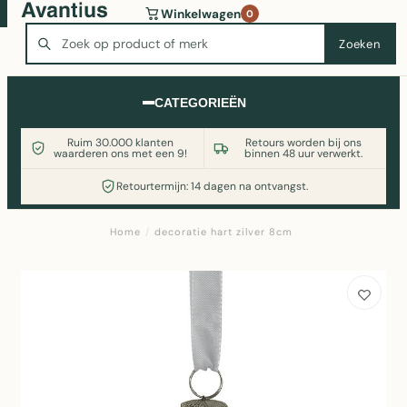
Wasmachine of koelkast nodig? Vergelijk alle prijzen op
Winkelwagen
0
Witgoedaanbod.nl
Zoeken
Zoeken
CATEGORIEËN
Ruim 30.000 klanten
Retours worden bij ons
waarderen ons met een 9!
binnen 48 uur verwerkt.
Retourtermijn: 14 dagen na ontvangst.
Home
/
decoratie hart zilver 8cm