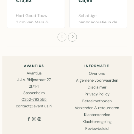
€13,63
€5,65
Hart Goud Touw
Schattige
31cm van Mars &
hangdecoratie in de
More. Decoratief
vorm van een
metalen hart..
naturel hart van ..
AVANTIUS
INFORMATIE
Avantius
Over ons
J.J.v. Rhijnstraat 27
Algemene voorwaarden
2171PT
Disclaimer
Sassenheim
Privacy Policy
0252-793555
Betaalmethoden
contact@avantius.nl
Verzenden & retourneren
Klantenservice
Klachtenregeling
Reviewbeleid