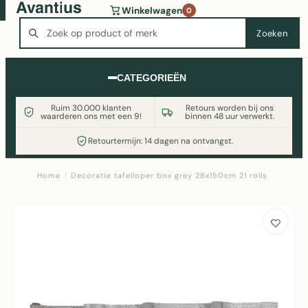
Wasmachine of koelkast nodig? Vergelijk alle prijzen op
Winkelwagen
0
Witgoedaanbod.nl
Zoeken
Zoeken
CATEGORIEËN
Ruim 30.000 klanten
Retours worden bij ons
waarderen ons met een 9!
binnen 48 uur verwerkt.
Retourtermijn: 14 dagen na ontvangst.
Home
/
Decoratie tafelloper box grey 28x150cm 21 rolls