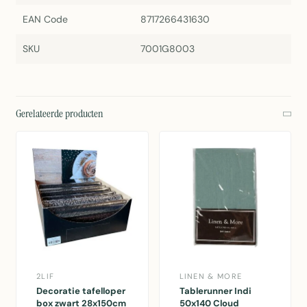
EAN Code
8717266431630
SKU
7001G8003
Gerelateerde producten
2LIF
LINEN & MORE
Decoratie tafelloper
Tablerunner Indi
box zwart 28x150cm
50x140 Cloud