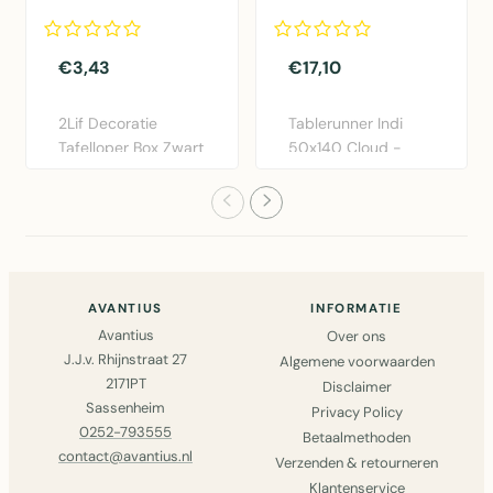
21 rolls
50x140
€3,43
€17,10
2Lif Decoratie
Tablerunner Indi
Tafelloper Box Zwart
50x140 Cloud -
28x150cm -
Elegante katoen
Polyester taf..
tafelloper i..
AVANTIUS
INFORMATIE
Avantius
Over ons
J.J.v. Rhijnstraat 27
Algemene voorwaarden
2171PT
Disclaimer
Sassenheim
Privacy Policy
0252-793555
Betaalmethoden
contact@avantius.nl
Verzenden & retourneren
Klantenservice