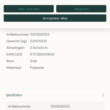
Gewicht: 50 gram per rol
Nee, pas aan
Weigeren
2Lif Decoratie Tafelloper Box Grey 28x150cm
Accepteer alles
Specificaties
Artikelnummer
7001G8003
Gewicht (kg)
0.050000
Afmetingen
2.9x5x5cm
EANCODE
8717266431630
Kleur
Grijs
Materiaal
Polyester
Specificaties
Artikelnummer
7001G8003