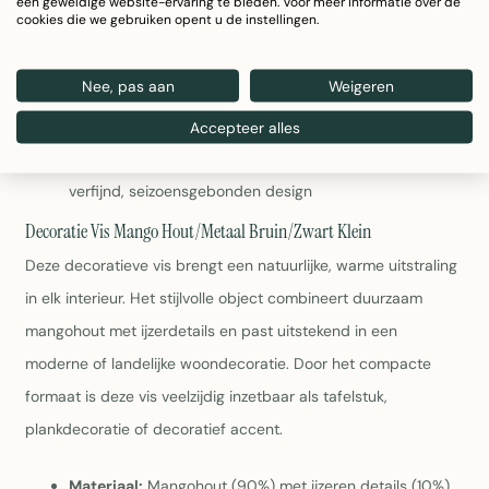
een geweldige website-ervaring te bieden. Voor meer informatie over de
Materiaal:
Mangohout (90%) met ijzeren details (10%)
cookies die we gebruiken opent u de instellingen.
voor duurzaamheid en stabiliteit
Afmetingen:
20 cm lang, 31 cm hoog en 7 cm breed –
Nee, pas aan
Weigeren
compact en goed proportionieerd
Kleur:
Warmbruin met zwarte accenten die het
Accepteer alles
natuurlijke karakter benadrukken
Collectie:
Deel van de Zomer 2025-collectie met een
verfijnd, seizoensgebonden design
Decoratie Vis Mango Hout/Metaal Bruin/Zwart Klein
Deze decoratieve vis brengt een natuurlijke, warme uitstraling
in elk interieur. Het stijlvolle object combineert duurzaam
mangohout met ijzerdetails en past uitstekend in een
moderne of landelijke woondecoratie. Door het compacte
formaat is deze vis veelzijdig inzetbaar als tafelstuk,
plankdecoratie of decoratief accent.
Materiaal:
Mangohout (90%) met ijzeren details (10%)