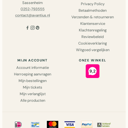
Sassenheim
Privacy Policy
0252-793555
Betaalmethoden
contact@avantius.nl
Verzenden & retourneren
Klantenservice
Klachtenregeling
Reviewbeleid
Cookieverklaring
Witgoed vergelijken
MIJN ACCOUNT
ONZE WINKEL
Account informatie
Herroeping aanvragen
Mijn bestellingen
Mijn tickets
Mijn verlanglijst
Alle producten