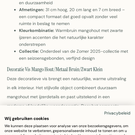
en duurzaamheid
Afmetingen:
31 cm hoog, 20 cm lang en 7 cm breed –
een compact formaat dat goed opvalt zonder veel
ruimte in beslag te nemen
Kleurkombinatie:
Warmbruin mangohout met zwarte
ijzeren accenten die het natuurlijke karakter
onderstrepen
Collectie:
Onderdeel van de Zomer 2025-collectie met
een seizoensgebonden, verfijnd design
Decoratie Vis Mango Hout/Metaal Bruin/Zwart Klein
Deze decoratieve vis brengt een natuurlijke, warme uitstraling
in elk interieur. Het stijlvolle object combineert duurzaam
mangohout met ijzerdetails en past uitstekend in een
moderne of landelijke woondecoratie. Door het compacte
Privacybeleid
formaat is deze vis veelzijdig inzetbaar als tafelstuk,
Wij gebruiken cookies
plankdecoratie of decoratief accent.
We kunnen deze plaatsen voor analyse van onze bezoekersgegevens, om
onze website te verbeteren, gepersonaliseerde inhoud te tonen en om u