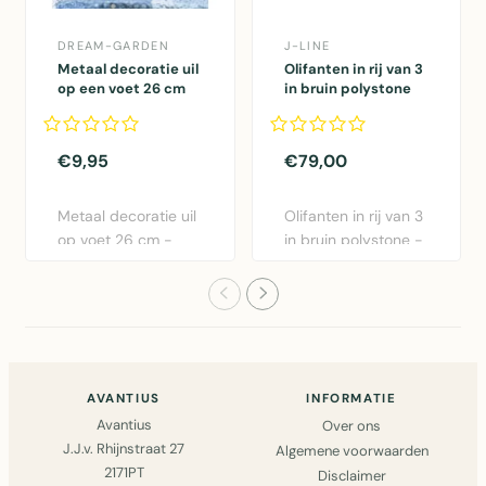
DREAM-GARDEN
J-LINE
Metaal decoratie uil
Olifanten in rij van 3
op een voet 26 cm
in bruin polystone
€9,95
€79,00
Metaal decoratie uil
Olifanten in rij van 3
op voet 26 cm -
in bruin polystone -
Decoratief sculptuur
decoratief beeld..
vo..
AVANTIUS
INFORMATIE
Avantius
Over ons
J.J.v. Rhijnstraat 27
Algemene voorwaarden
2171PT
Disclaimer