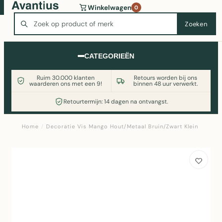
Wasmachine of koelkast nodig? Vergelijk alle prijzen op
Winkelwagen
0
Witgoedaanbod.nl
Zoeken
Zoeken
CATEGORIEËN
Ruim 30.000 klanten
Retours worden bij ons
waarderen ons met een 9!
binnen 48 uur verwerkt.
Retourtermijn: 14 dagen na ontvangst.
Home
/
Decoratie Vis Mango Hout/Metaal Bruin/Zwart Klein