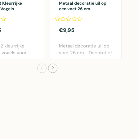
2 Kleurrijke
Metaal decoratie uil op
O
Vogels –
een voet 26 cm
b
e voor Tuin en
r
5
€9,95
€
2 kleurrijke
Metaal decoratie uil op
O
 vogels voor
voet 26 cm - Decoratief
b
interieur d..
sculptuur vo..
d