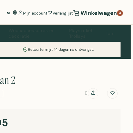
Winkelwagen
Mijn account
Verlanglijst
0
NL
Woonaccessoires en
Playmarket
Tuin
decoratie
Trolleys
Retourtermijn: 14 dagen na ontvangst.
van 2
95