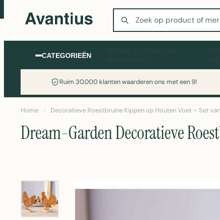
Zoeken
Wonen en Koken en
Sc
CATEGORIEËN
Huishouden
La
Ruim 30.000 klanten waarderen ons met een 9!
Home
/
Decoratieve Roestbruine Kippen op Houten Voet – Set van
Dream-Garden Decoratieve Roestb