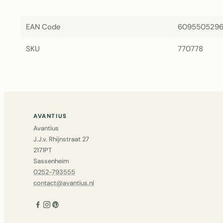
EAN Code
609550529
SKU
770778
AVANTIUS
Avantius
J.J.v. Rhijnstraat 27
2171PT
Sassenheim
0252-793555
contact@avantius.nl