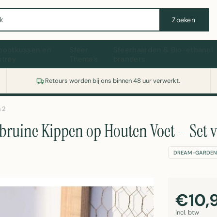
Wasmachine of koelkast nodig? Vergelijk alle prijzen op Witgoedaanbod.nl
Zoeken
hootkussen en
Sfeer
Sfeerhaarden & Bio-ethanol
ptray
Thema's
branders
Retours worden bij ons binnen 48 uur verwerkt.
 2
ruine Kippen op Houten Voet – Set 
DREAM-GARDEN
€10,
Incl. btw