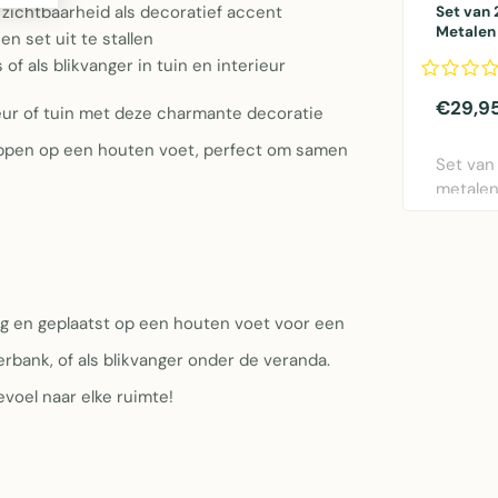
 zichtbaarheid als decoratief accent
Set van 
Metalen 
n set uit te stallen
Decorati
f als blikvanger in tuin en interieur
Interieu
€29,9
ieur of tuin met deze charmante decoratie
kippen op een houten voet, perfect om samen
Set van 
metalen
tuin en 
g en geplaatst op een houten voet voor een
erbank, of als blikvanger onder de veranda.
voel naar elke ruimte!