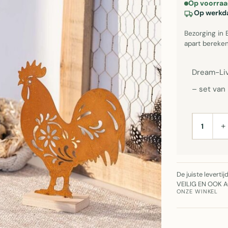
Op voorraa
Op werkda
Bezorging in 
apart bereken
Dream-Liv
– set van
+
AANTAL
De juiste leverti
VEILIG EN OOK 
ONZE WINKEL