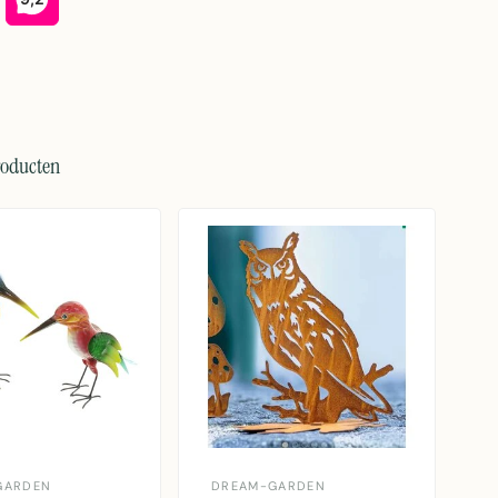
roducten
GARDEN
DREAM-GARDEN
J