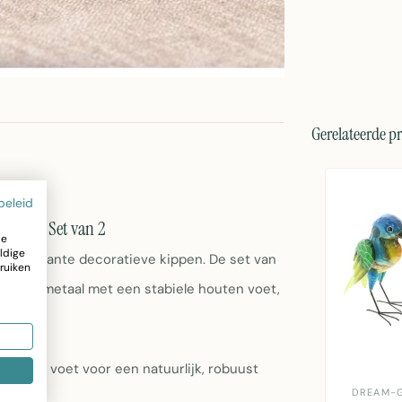
Gerelateerde p
beleid
Voet – Set van 2
ze
ldige
eze charmante decoratieve kippen. De set van
ruiken
estend metaal met een stabiele houten voet,
outen voet voor een natuurlijk, robuust
DREAM-