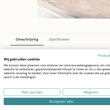
Omschrijving
Specificaties
Privacy
Wij gebruiken cookies
Dream-Living Decoratieve Roestbruine Kippen op Houten 
We kunnen deze plaatsen voor analyse van onze bezoekersgegevens, om on
website te verbeteren, gepersonaliseerde inhoud te tonen en om u een gewe
Breng een landelijk en natuurlijk karakter in huis met d
website-ervaring te bieden. Voor meer informatie over de cookies die we geb
opent u de instellingen.
twee stuks combineert de authentieke uitstraling van ro
geschikt voor zowel interieur als tuin.
Nee, pas aan
Weigeren
Materiaal:
Duurzaam metaal met roestafwerking en h
Accepteer alles
uiterlijk