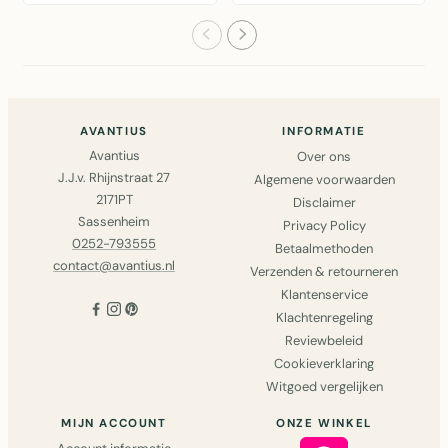
roestkleurig metaal,
van roestbruin
40 cm hoog – ..
metaal, 40 ..
AVANTIUS
INFORMATIE
Avantius
Over ons
J.J.v. Rhijnstraat 27
Algemene voorwaarden
2171PT
Disclaimer
Sassenheim
Privacy Policy
0252-793555
Betaalmethoden
contact@avantius.nl
Verzenden & retourneren
Klantenservice
Klachtenregeling
Reviewbeleid
Cookieverklaring
Witgoed vergelijken
MIJN ACCOUNT
ONZE WINKEL