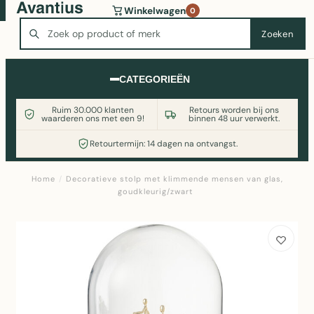
Wasmachine of koelkast nodig? Vergelijk alle prijzen op
Winkelwagen
0
Witgoedaanbod.nl
Zoeken
Zoeken
CATEGORIEËN
Ruim 30.000 klanten
Retours worden bij ons
waarderen ons met een 9!
binnen 48 uur verwerkt.
Retourtermijn: 14 dagen na ontvangst.
Home
/
Decoratieve stolp met klimmende mensen van glas,
goudkleurig/zwart