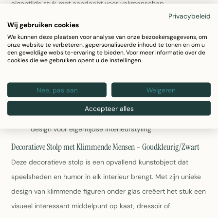
eigentijds stuk met aandacht voor vakmanschap.
Privacybeleid
Wij gebruiken cookies
Materiaalsamenstelling:
Glas (50%), zink (25%), mdf
We kunnen deze plaatsen voor analyse van onze bezoekersgegevens, om
(20%) en ijzer (5%) voor duurzaamheid en stevig
onze website te verbeteren, gepersonaliseerde inhoud te tonen en om u
gewicht
een geweldige website-ervaring te bieden. Voor meer informatie over de
cookies die we gebruiken opent u de instellingen.
Afmetingen:
26 x 44 x 26 cm – een indrukwekkende
maat die voldoende aanwezigheid heeft zonder
overweldigend te werken
Nee, pas aan
Weigeren
Kleurstelling:
Goudkleurig en zwart bieden elegantie
met grafisch contrast
Accepteer alles
Collectie:
Winter 2025 – een seizoensgebonden
design voor eigentijdse interieurstyling
Decoratieve Stolp met Klimmende Mensen – Goudkleurig/Zwart
Deze decoratieve stolp is een opvallend kunstobject dat
speelsheden en humor in elk interieur brengt. Met zijn unieke
design van klimmende figuren onder glas creëert het stuk een
visueel interessant middelpunt op kast, dressoir of