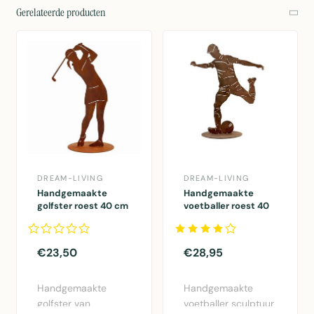
Gerelateerde producten
DREAM-LIVING
DREAM-LIVING
Handgemaakte
Handgemaakte
golfster roest 40 cm
voetballer roest 40
cm tuin -
herinnering
€23,50
€28,95
Handgemaakte
Handgemaakte
golfster van
voetballer sculptuur