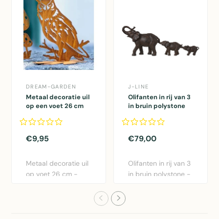
DREAM-GARDEN
J-LINE
Metaal decoratie uil
Olifanten in rij van 3
op een voet 26 cm
in bruin polystone
€9,95
€79,00
Metaal decoratie uil
Olifanten in rij van 3
op voet 26 cm -
in bruin polystone -
Decoratief sculptuur
decoratief beeld..
vo..