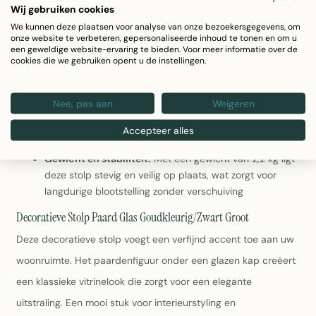
Wij gebruiken cookies
hoogte van 38 cm en diepte van 23 cm is dit een
We kunnen deze plaatsen voor analyse van onze bezoekersgegevens, om
indrukwekkend format dat voldoende impact heeft op
onze website te verbeteren, gepersonaliseerde inhoud te tonen en om u
meubels en tafels
een geweldige website-ervaring te bieden. Voor meer informatie over de
cookies die we gebruiken opent u de instellingen.
Materiaalsamenstelling:
Glas (60%), MDF (20%), zink
(18%) en ijzer (2%) zorgen voor een duurzame en
stabiele constructie met premium uitstraling
Nee, pas aan
Weigeren
Kleur en design:
De goudkleurige afwerking met zwarte
accenten creëert een mooi contrast en geeft het
Accepteer alles
geheel een luxueuze, geraffineerde uitwerking
Gewicht en stabiliteit:
Met een gewicht van 2,2 kg ligt
deze stolp stevig en veilig op plaats, wat zorgt voor
langdurige blootstelling zonder verschuiving
Decoratieve Stolp Paard Glas Goudkleurig/Zwart Groot
Deze decoratieve stolp voegt een verfijnd accent toe aan uw
woonruimte. Het paardenfiguur onder een glazen kap creëert
een klassieke vitrinelook die zorgt voor een elegante
uitstraling. Een mooi stuk voor interieurstyling en