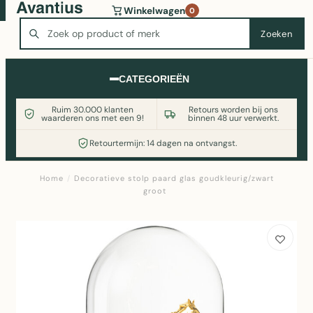
Wasmachine of koelkast nodig? Vergelijk alle prijzen op
Winkelwagen
0
Witgoedaanbod.nl
Zoeken
Zoeken
CATEGORIEËN
Ruim 30.000 klanten
Retours worden bij ons
waarderen ons met een 9!
binnen 48 uur verwerkt.
Retourtermijn: 14 dagen na ontvangst.
Home
/
Decoratieve stolp paard glas goudkleurig/zwart
groot