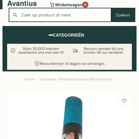
Wasmachine of koelkast nodig? Vergelijk alle prijzen op
Winkelwagen
0
Witgoedaanbod.nl
Zoeken
Zoeken
CATEGORIEËN
Ruim 30.000 klanten
Retours worden bij ons
waarderen ons met een 9!
binnen 48 uur verwerkt.
Retourtermijn: 14 dagen na ontvangst.
Home
/
Decoweb Tafelband blauw 60cmx25mtr