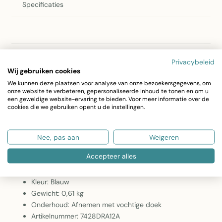
Specificaties
Productomschrijving
Privacybeleid
Wij gebruiken cookies
2Lif Decoweb Tafelband Blauw – 60cm x 25 Meter
We kunnen deze plaatsen voor analyse van onze bezoekersgegevens, om
Elegante polyester tafelband in een prachtig blauw, perfect
onze website te verbeteren, gepersonaliseerde inhoud te tonen en om u
een geweldige website-ervaring te bieden. Voor meer informatie over de
voor het decoreren van tafels bij feesten, bruiloften en andere
cookies die we gebruiken opent u de instellingen.
gelegenheden. Met een ruime lengte van 25 meter en breedte
van 60cm heb je voldoende materiaal voor meerdere tafels.
Nee, pas aan
Weigeren
Accepteer alles
Afmetingen: 60cm x 25 meter
Materiaal: Polyester
Kleur: Blauw
Gewicht: 0,61 kg
Onderhoud: Afnemen met vochtige doek
Artikelnummer: 7428DRA12A