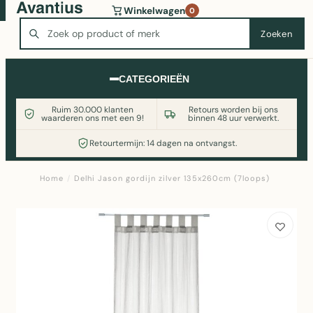
Wasmachine of koelkast nodig? Vergelijk alle prijzen op
Winkelwagen
0
Witgoedaanbod.nl
Zoeken
Zoeken
CATEGORIEËN
Ruim 30.000 klanten
Retours worden bij ons
waarderen ons met een 9!
binnen 48 uur verwerkt.
Retourtermijn: 14 dagen na ontvangst.
Home
/
Delhi Jason gordijn zilver 135x260cm (7loops)