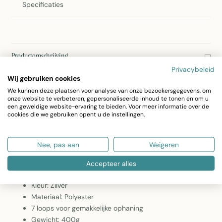
Specificaties
Productomschrijving
Privacybeleid
2Lif Delhi Jason Gordijn Zilver 135x260cm
Wij gebruiken cookies
Het elegante Delhi Jason gordijn van 2Lif in zilver is een
We kunnen deze plaatsen voor analyse van onze bezoekersgegevens, om
onze website te verbeteren, gepersonaliseerde inhoud te tonen en om u
prachtig accent voor uw interieur. Met afmetingen van
een geweldige website-ervaring te bieden. Voor meer informatie over de
cookies die we gebruiken opent u de instellingen.
135x260cm en 7 loops past dit gordijn perfect op
standaardraamproclamaties. Het gordijn combineert
Nee, pas aan
Weigeren
functionaliteit met een modern, stijlvol design.
Accepteer alles
Afmeting: 135x260cm
Kleur: Zilver
Materiaal: Polyester
7 loops voor gemakkelijke ophaning
Gewicht: 400g