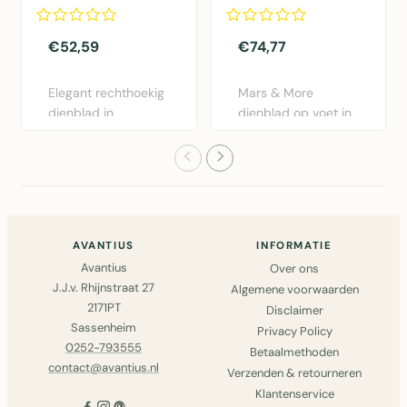
35cm
25x25x16cm
€52,59
€74,77
Elegant rechthoekig
Mars & More
dienblad in
dienblad op voet in
champagne goud
champagne goud.
van Mars & Mo..
Elegante dec..
AVANTIUS
INFORMATIE
Avantius
Over ons
J.J.v. Rhijnstraat 27
Algemene voorwaarden
2171PT
Disclaimer
Sassenheim
Privacy Policy
0252-793555
Betaalmethoden
contact@avantius.nl
Verzenden & retourneren
Klantenservice