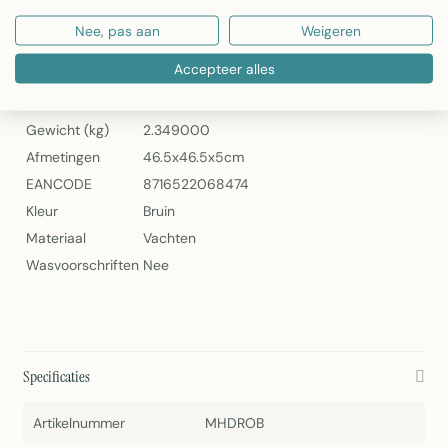
Mars & More Dienbladen Koehuid Rond Bruin/Wit – Set van 3
Nee, pas aan
Weigeren
Specificaties
Accepteer alles
Artikelnummer
MHDROB
Gewicht (kg)
2.349000
Afmetingen
46.5x46.5x5cm
EANCODE
8716522068474
Kleur
Bruin
Materiaal
Vachten
Wasvoorschriften
Nee
Specificaties
Artikelnummer
MHDROB