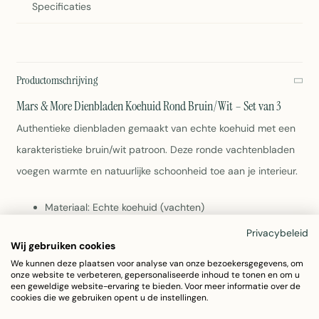
Specificaties
Productomschrijving
Mars & More Dienbladen Koehuid Rond Bruin/Wit – Set van 3
Authentieke dienbladen gemaakt van echte koehuid met een
karakteristieke bruin/wit patroon. Deze ronde vachtenbladen
voegen warmte en natuurlijke schoonheid toe aan je interieur.
Materiaal: Echte koehuid (vachten)
Kleur: Bruin/wit
Privacybeleid
Vorm: Rond
Wij gebruiken cookies
Afmetingen per blad: 46,5 x 46,5 cm
We kunnen deze plaatsen voor analyse van onze bezoekersgegevens, om
Inhoud: Set van 3 dienbladen
onze website te verbeteren, gepersonaliseerde inhoud te tonen en om u
een geweldige website-ervaring te bieden. Voor meer informatie over de
Totaalgewicht: 2,3 kg
cookies die we gebruiken opent u de instellingen.
Ideaal voor serveren, decoratie en opslag