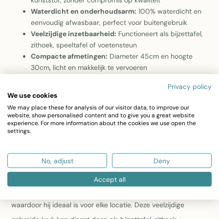
kunststof, zonder compromis op kwaliteit
Waterdicht en onderhoudsarm:
100% waterdicht en
eenvoudig afwasbaar, perfect voor buitengebruik
Veelzijdige inzetbaarheid:
Functioneert als bijzettafel,
zithoek, speeltafel of voetensteun
Compacte afmetingen:
Diameter 45cm en hoogte
30cm, licht en makkelijk te vervoeren
Privacy policy
Deze super chique waterdichte gebreide poef met een
We use cookies
diameter van 45 cm en een hoogte van 30 cm is de perfecte
We may place these for analysis of our visitor data, to improve our
website, show personalised content and to give you a great website
aanvulling voor je binnen- en buitenruimtes. Of het nu op je
experience. For more information about the cookies we use open the
settings.
terras, bij het zwembad, in de tuin of in je woonkamer is, deze
gebreide poef voegt een trendy en moderne touch toe. De
No, adjust
Deny
poef is niet alleen stijlvol, maar ook duurzaam, vervaardigd uit
100% gerecycled kunststof en gevuld met Styrofoam kralen.
Accept all
Bovendien is hij eenvoudig afwasbaar en 100% waterdicht,
waardoor hij ideaal is voor elke locatie. Deze veelzijdige