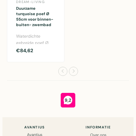
DREAM-LIVING
Duurzame
turquoise poef Ø
55cm voor binnen-
buiten- zwembad
Waterdichte
gebreide poef Ø
55cm van
€84,62
duurzaam
gerecycled
kunststof, geschikt
vo..
AVANTIUS
INFORMATIE
Avantius
Over ons