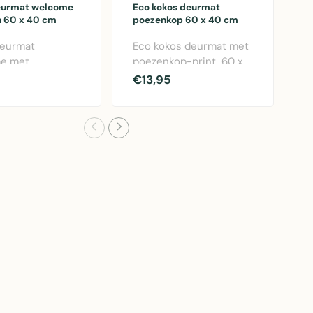
eurmat welcome
Eco kokos deurmat
E
 60 x 40 cm
poezenkop 60 x 40 cm
W
deurmat
Eco kokos deurmat met
E
e met
poezenkop-print, 60 x
W
print 60 x 40
40 cm, van
c
€13,95
€
nctionele
hoogwaardige
k
at met na..
kokosvezels ..
la