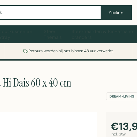
Wasmachine of koelkast nodig? Vergelijk alle prijzen op Witgoedaanbod.nl
Zoeken
hootkussen en
Sfeer
Sfeerhaarden & Bio-ethanol
ptray
Thema's
branders
Retours worden bij ons binnen 48 uur verwerkt.
Hi Dais 60 x 40 cm
DREAM-LIVING
€13,
Incl. btw