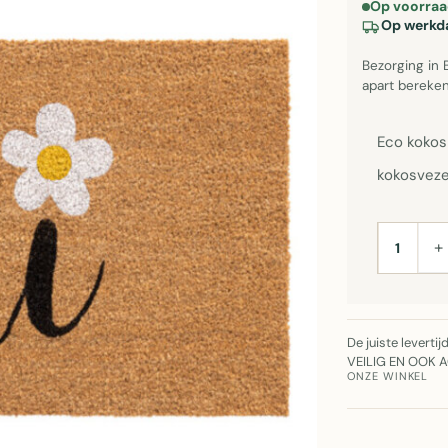
Op voorraa
Op werkda
Bezorging in 
apart bereken
Eco kokos
kokosveze
+
AANTAL
De juiste leverti
VEILIG EN OOK 
ONZE WINKEL