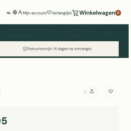
Winkelwagen
Mijn account
Verlanglijst
0
NL
Woonaccessoires en
Playmarket
Tuin
decoratie
Trolleys
Retourtermijn: 14 dagen na ontvangst.
95