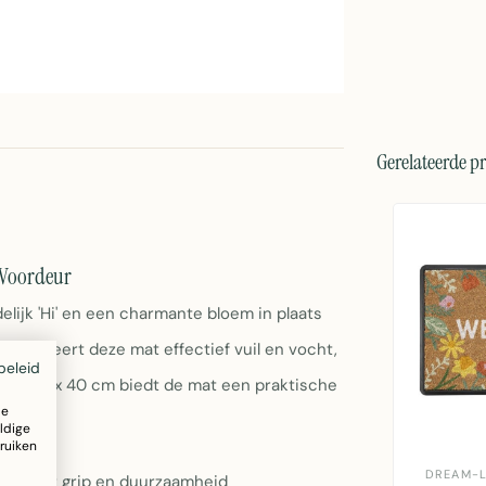
Gerelateerde p
 Voordeur
ijk 'Hi' en een charmante bloem in plaats
 absorbeert deze mat effectief vuil en vocht,
beleid
 van 60 x 40 cm biedt de mat een praktische
ze
ldige
ruiken
DREAM-L
ant voor grip en duurzaamheid