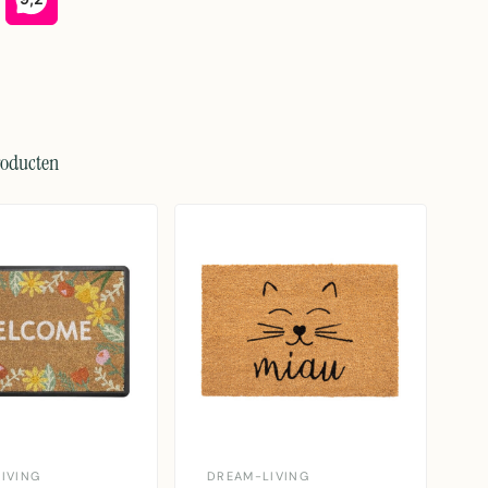
roducten
IVING
DREAM-LIVING
D