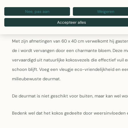
Afmetingen:
60 x 40 x 1 cm – perfect voor standa
Nee, pas aan
Weigeren
Ontwerp:
Speelse typografie met bloem-detail voo
Gebruikslocatie:
Geschikt voor gebruik onder afdak;
Accepteer alles
Ontmoet de Eco kokos deurmat, een duurzame toevoeging a
Met zijn afmetingen van 60 x 40 cm verwelkomt hij gasten
de i wordt vervangen door een charmante bloem. Deze mat 
vervaardigd uit natuurlijke kokosvezels die effectief vuil
schoon blijft. Voeg een vleugje eco-vriendelijkheid en e
milieubewuste deurmat.
De deurmat is niet geschikt voor buiten, maar kan wel wo
Bedenk wel dat het kokos gedeelte door weersinvloeden 