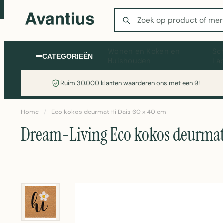
Zoeken
Wonen en Koken en
Sc
CATEGORIEËN
Huishouden
La
Ruim 30.000 klanten waarderen ons met een 9!
Home
/
Eco kokos deurmat Hi Dais 60 x 40 cm
Dream-Living Eco kokos deurmat 