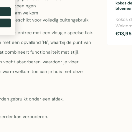
kokos d
ard deuropeningen
bloemen
r een warm welkom
Kokos 
 niet geschikt voor volledig buitengebruik
Welcom
bloemen
an je entree met een vleugje speelse flair.
€13,95
cm - fu
 met een opvallend "Hi", waarbij de punt van
entreem
combineert functionaliteit met stijl,
 en vocht absorberen, waardoor je vloer
en warm welkom toe aan je huis met deze
rden gebruikt onder een afdak.
eerder kan verouderen.