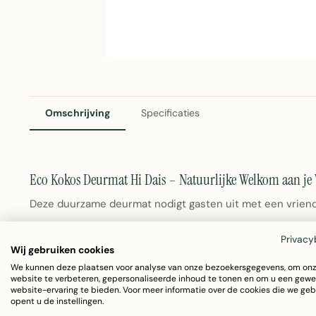
Omschrijving
Specificaties
Eco Kokos Deurmat Hi Dais – Natuurlijke Welkom aan je
Deze duurzame deurmat nodigt gasten uit met een vriendel
van een i-puntje. Vervaardigd uit natuurlijke kokosvezels,
Privacy
Wij gebruiken cookies
waardoor je vloer schoon en droog blijft. Met afmetingen
We kunnen deze plaatsen voor analyse van onze bezoekersgegevens, om on
oplossing voor je entree, zonder in te boeten op stijl.
website te verbeteren, gepersonaliseerde inhoud te tonen en om u een gewe
website-ervaring te bieden. Voor meer informatie over de cookies die we geb
opent u de instellingen.
Materiaal:
Natuurlijke kokosvezel met latex-onderk