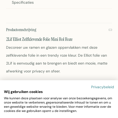
Specificaties
Productomschrijving
2Lif Elliot Zelfklevende Folie Mini Rol Roze
Decoreer uw ramen en glazen oppervlakken met deze
zelfklevende folie in een trendy roze kleur. De Elliot folie van
2Lif is eenvoudig aan te brengen en biedt een mooie, matte
afwerking voor privacy en sfeer.
Afmeting: 45cm x 2 meter
Privacybeleid
Kleur: Roze
Wij gebruiken cookies
Materiaal: PVC
We kunnen deze plaatsen voor analyse van onze bezoekersgegevens, om
onze website te verbeteren, gepersonaliseerde inhoud te tonen en om u
Zelfklevend en herbruikbaar
een geweldige website-ervaring te bieden. Voor meer informatie over de
Gemakkelijk af te nemen met een vochtige doek
cookies die we gebruiken opent u de instellingen.
Ideaal voor ramen, deuren en glazen meubels