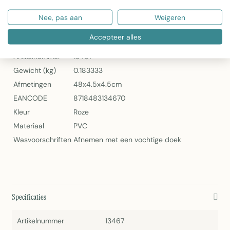
2Lif Elliot Zelfklevende Folie Mini Rol Roze
Nee, pas aan
Weigeren
Specificaties
Accepteer alles
Artikelnummer
13467
Gewicht (kg)
0.183333
Afmetingen
48x4.5x4.5cm
EANCODE
8718483134670
Kleur
Roze
Materiaal
PVC
Wasvoorschriften
Afnemen met een vochtige doek
Specificaties
Artikelnummer
13467