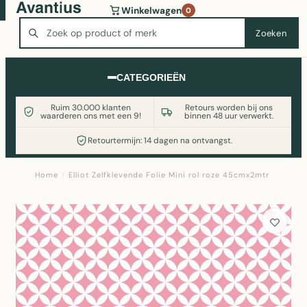
Wasmachine of koelkast nodig? Vergelijk alle prijzen op
Winkelwagen
0
Witgoedaanbod.nl
Zoeken
Zoeken
CATEGORIEËN
Ruim 30.000 klanten
Retours worden bij ons
waarderen ons met een 9!
binnen 48 uur verwerkt.
Retourtermijn: 14 dagen na ontvangst.
Home
/
Elliot Zelfklevende Folie Mini rol roze 45cmx2mtr