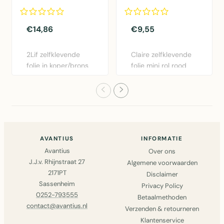
Mini rol koper
45cmx2mtr
45cmx1,5mtr
€14,86
€9,55
2Lif zelfklevende
Claire zelfklevende
folie in koper/brons
folie mini rol rood
- 45cm x 1,5m.
45cm x 2m.
Gemakk..
Eenvoudig..
AVANTIUS
INFORMATIE
Avantius
Over ons
J.J.v. Rhijnstraat 27
Algemene voorwaarden
2171PT
Disclaimer
Sassenheim
Privacy Policy
0252-793555
Betaalmethoden
contact@avantius.nl
Verzenden & retourneren
Klantenservice