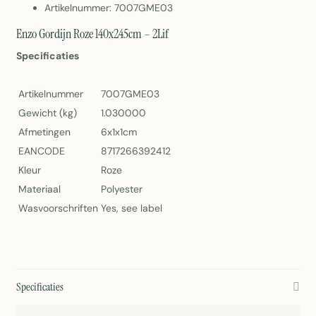
Artikelnummer: 7007GME03
Enzo Gordijn Roze 140x245cm – 2Lif
Specificaties
Artikelnummer
7007GME03
Gewicht (kg)
1.030000
Afmetingen
6x1x1cm
EANCODE
8717266392412
Kleur
Roze
Materiaal
Polyester
Wasvoorschriften
Yes, see label
Specificaties