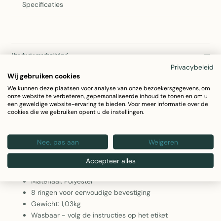
Specificaties
Productomschrijving
Privacybeleid
Enzo Gordijn Roze 140x245cm
Wij gebruiken cookies
We kunnen deze plaatsen voor analyse van onze bezoekersgegevens, om
Het Enzo gordijn in roze is een stijlvolle keuze voor uw
onze website te verbeteren, gepersonaliseerde inhoud te tonen en om u
woonkamer of slaapkamer. Dit moderne gordijn met 8 ringen
een geweldige website-ervaring te bieden. Voor meer informatie over de
cookies die we gebruiken opent u de instellingen.
combineert functionaliteit met elegant design. Gemaakt van
duurzaam polyester dat makkelijk schoon te houden is.
Nee, pas aan
Weigeren
Afmetingen: 140x245cm
Accepteer alles
Kleur: Roze
Materiaal: Polyester
8 ringen voor eenvoudige bevestiging
Gewicht: 1,03kg
Wasbaar - volg de instructies op het etiket