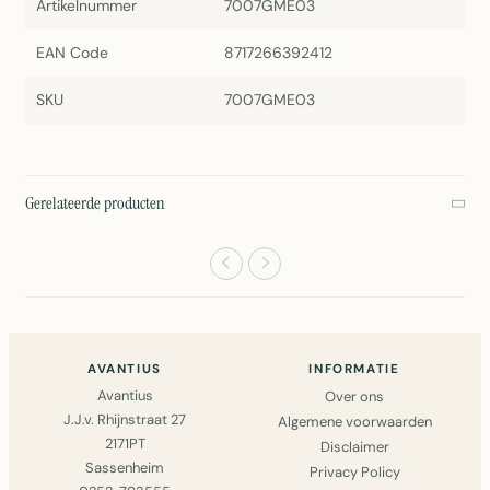
Artikelnummer
7007GME03
EAN Code
8717266392412
SKU
7007GME03
Gerelateerde producten
AVANTIUS
INFORMATIE
Avantius
Over ons
J.J.v. Rhijnstraat 27
Algemene voorwaarden
2171PT
Disclaimer
Sassenheim
Privacy Policy