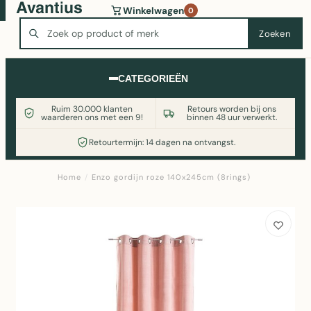
Wasmachine of koelkast nodig? Vergelijk alle prijzen op
Winkelwagen
0
Witgoedaanbod.nl
Zoeken
Zoeken
CATEGORIEËN
Ruim 30.000 klanten
Retours worden bij ons
waarderen ons met een 9!
binnen 48 uur verwerkt.
Retourtermijn: 14 dagen na ontvangst.
Home
/
Enzo gordijn roze 140x245cm (8rings)