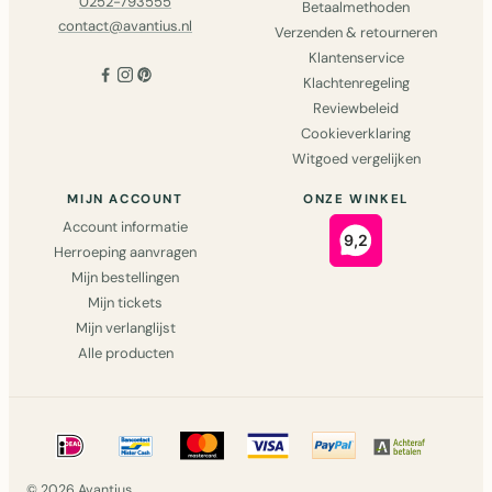
0252-793555
Betaalmethoden
contact@avantius.nl
Verzenden & retourneren
Klantenservice
Klachtenregeling
Reviewbeleid
Cookieverklaring
Witgoed vergelijken
MIJN ACCOUNT
ONZE WINKEL
Account informatie
Herroeping aanvragen
Mijn bestellingen
Mijn tickets
Mijn verlanglijst
Alle producten
© 2026 Avantius