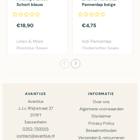
Schort blauw
Pannenlap beige
75x90cm
20x20cm
€18,90
€4,75
Linen & More
Indi Pannenlap
Pinstripe Green
Onderzetter beige
schort blauw
20x20cm van Linen
75x90cm.
& More. K..
Praktisch..
AVANTIUS
INFORMATIE
Avantius
Over ons
J.J.v. Rhijnstraat 27
Algemene voorwaarden
2171PT
Disclaimer
Sassenheim
Privacy Policy
0252-793555
Betaalmethoden
contact@avantius.nl
Verzenden & retourneren