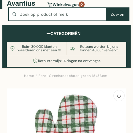
Wasmachine of koelkast nodig? Vergelijk alle prijzen op
Winkelwagen
0
Witgoedaanbod.nl
Zoeken
Zoeken
CATEGORIEËN
Ruim 30.000 klanten
Retours worden bij ons
waarderen ons met een 9!
binnen 48 uur verwerkt.
Retourtermijn: 14 dagen na ontvangst.
Home
/
Ferdi Ovenhandschoen groen 18x33cm