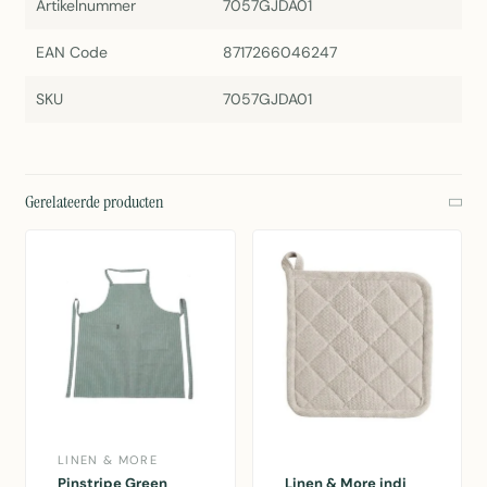
Artikelnummer
7057GJDA01
EAN Code
8717266046247
SKU
7057GJDA01
Gerelateerde producten
LINEN & MORE
Pinstripe Green
Linen & More indi