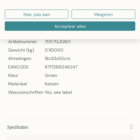
Artikelnummer: 7057GJDA01
Nee, pas aan
Weigeren
Ferdi Ovenhandschoen Groen – Linen & More
Specificaties
Accepteer alles
Artikelnummer
7057GJDA01
Gewicht (kg)
0.110000
Afmetingen
18x33x50cm
EANCODE
8717266046247
Kleur
Groen
Materiaal
Katoen
Wasvoorschriften
Yes, see label
Specificaties