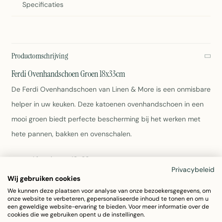
Specificaties
Productomschrijving
Ferdi Ovenhandschoen Groen 18x33cm
De Ferdi Ovenhandschoen van Linen & More is een onmisbare
helper in uw keuken. Deze katoenen ovenhandschoen in een
mooi groen biedt perfecte bescherming bij het werken met
hete pannen, bakken en ovenschalen.
Afmetingen: 18x33cm
Privacybeleid
Materiaal: 100% katoen
Wij gebruiken cookies
Kleur: Groen
We kunnen deze plaatsen voor analyse van onze bezoekersgegevens, om
Gewicht: 110 gram
onze website te verbeteren, gepersonaliseerde inhoud te tonen en om u
Duurzaam en hittebestendig
een geweldige website-ervaring te bieden. Voor meer informatie over de
cookies die we gebruiken opent u de instellingen.
Eenvoudig wasbaar volgens etiketinstructies