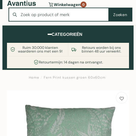
Wasmachine of koelkast nodig? Vergelijk alle prijzen op
Winkelwagen
0
Witgoedaanbod.nl
Zoeken
Zoeken
CATEGORIEËN
Ruim 30.000 klanten
Retours worden bij ons
waarderen ons met een 9!
binnen 48 uur verwerkt.
Retourtermijn: 14 dagen na ontvangst.
Home
/
Fern Print kussen groen 60x60cm