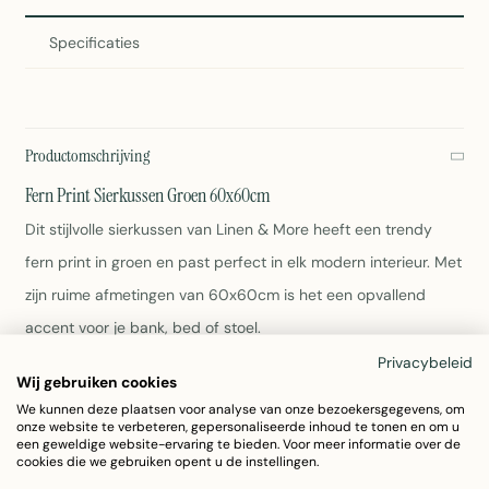
Specificaties
Productomschrijving
Fern Print Sierkussen Groen 60x60cm
Dit stijlvolle sierkussen van Linen & More heeft een trendy
fern print in groen en past perfect in elk modern interieur. Met
zijn ruime afmetingen van 60x60cm is het een opvallend
accent voor je bank, bed of stoel.
Privacybeleid
Wij gebruiken cookies
Afmetingen: 60x60x10cm
Materiaal: 100% katoen
We kunnen deze plaatsen voor analyse van onze bezoekersgegevens, om
onze website te verbeteren, gepersonaliseerde inhoud te tonen en om u
Kleur: Groen met bladmotief
een geweldige website-ervaring te bieden. Voor meer informatie over de
Gewicht: 0,6kg
cookies die we gebruiken opent u de instellingen.
Wasbaar volgens labelvoorschriften