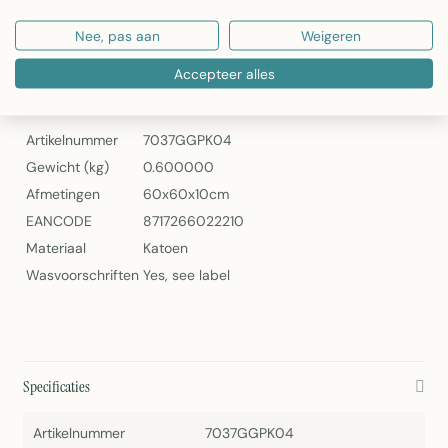
Artikelnummer: 7037GGPK04
Nee, pas aan
Weigeren
Fern Print Sierkussen Groen 60x60cm van Linen & More
Accepteer alles
Specificaties
Artikelnummer
7037GGPK04
Gewicht (kg)
0.600000
Afmetingen
60x60x10cm
EANCODE
8717266022210
Materiaal
Katoen
Wasvoorschriften
Yes, see label
Specificaties
Artikelnummer
7037GGPK04