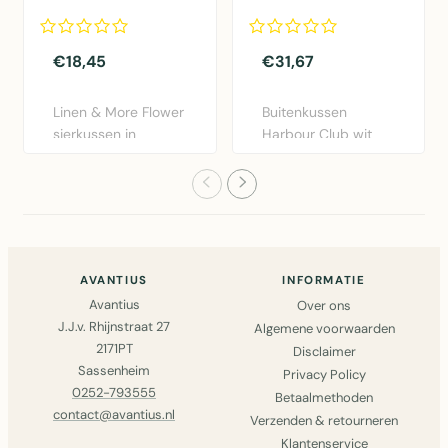
dia40x12cm
50x50cm
€18,45
€31,67
Linen & More Flower
Buitenkussen
sierkussen in
Harbour Club wit
bordeaux rood.
50x50cm van Mars
Diameter 40..
& More. Weers..
AVANTIUS
INFORMATIE
Avantius
Over ons
J.J.v. Rhijnstraat 27
Algemene voorwaarden
2171PT
Disclaimer
Sassenheim
Privacy Policy
0252-793555
Betaalmethoden
contact@avantius.nl
Verzenden & retourneren
Klantenservice