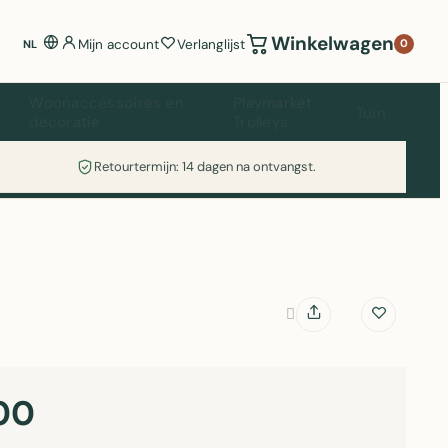
Winkelwagen
Mijn account
Verlanglijst
0
NL
Woonaccessoires en
Playmarket
Tuin
decoratie
Trolleys
Retourtermijn: 14 dagen na ontvangst.
00