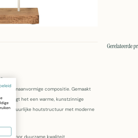
Gerelateerde p
je
beleid
n elegante maanvormige compositie. Gemaakt
ze
m, brengt het een warme, kunstzinnige
ldige
ruiken
neert natuurlijke houtstructuur met moderne
jzer voor duurzame kwaliteit