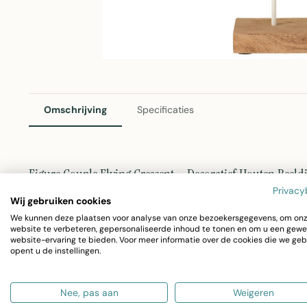
Omschrijving
Specificaties
Figure Couple Flying Crescent – Decoratief Houten Beeld
Privacy
Dit sierlijke beeldje stelt een vliegend paar voor in ee
Wij gebruiken cookies
We kunnen deze plaatsen voor analyse van onze bezoekersgegevens, om on
van een verfijnde combinatie van mangohout en aluminiu
website te verbeteren, gepersonaliseerde inhoud te tonen en om u een gewe
website-ervaring te bieden. Voor meer informatie over de cookies die we geb
uitstraling in elke ruimte. Het decoratieve object combi
opent u de instellingen.
metallic accenten.
Nee, pas aan
Weigeren
Materialen:
50% mangohout, 40% aluminium en 10% i