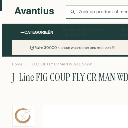
Zoeken
Wonen en Koken en
Sc
CATEGORIEËN
Huishouden
La
Ruim 30.000 klanten waarderen ons met een 9!
Home
/
FIG COUP FLY CR MAN WD/AL NA/W
J-Line FIG COUP FLY CR MAN W