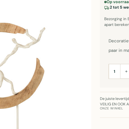
Op voorraa
2 tot 5 w
Bezorging in 
apart bereken
Decoratie
paar in m
+
AANTAL
De juiste leverti
VEILIG EN OOK 
ONZE WINKEL