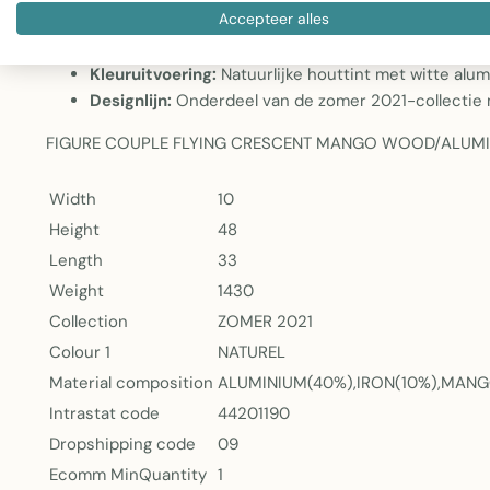
Accepteer alles
Afmetingen:
33 cm lang, 48 cm hoog en 10 cm bree
dressoir
Kleuruitvoering:
Natuurlijke houttint met witte alum
Designlijn:
Onderdeel van de zomer 2021-collectie
FIGURE COUPLE FLYING CRESCENT MANGO WOOD/ALUMI
Width
10
Height
48
Length
33
Weight
1430
Collection
ZOMER 2021
Colour 1
NATUREL
Material composition
ALUMINIUM(40%),IRON(10%),MA
Intrastat code
44201190
Dropshipping code
09
Ecomm MinQuantity
1