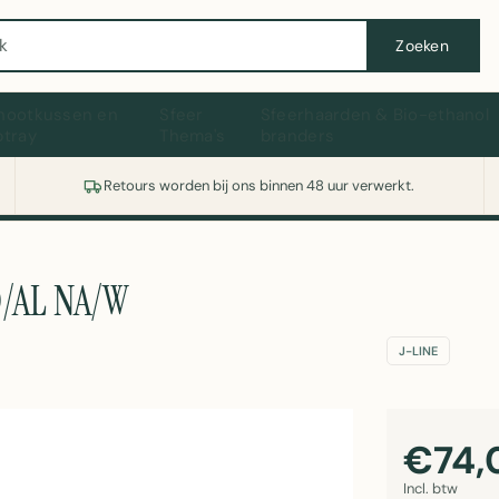
Wasmachine of koelkast nodig? Vergelijk alle prijzen op Witgoedaanbod.nl
Zoeken
hootkussen en
Sfeer
Sfeerhaarden & Bio-ethanol
ptray
Thema's
branders
Retours worden bij ons binnen 48 uur verwerkt.
D/AL NA/W
J-LINE
€74,
Incl. btw