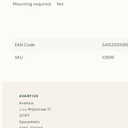
Mounting required
Nvt
EAN Code
5415203108
SKU
10898
AVANTIUS
Avantius
J.J.v. Rhijnstraat 27
2171PT
Sassenheim