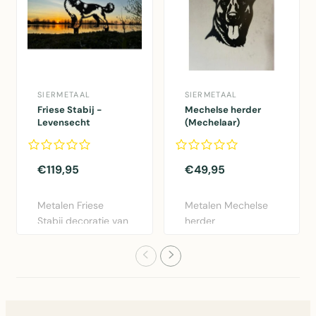
SIERMETAAL
SIERMETAAL
Friese Stabij -
Mechelse herder
Levensecht
(Mechelaar)
€119,95
€49,95
Metalen Friese
Metalen Mechelse
Stabij decoratie van
herder
cortenstaal –
wanddecoratie van
levensecht..
cortenstaal, 256x3..