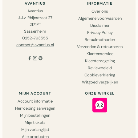
AVANTIUS
INFORMATIE
Avantius
Over ons
J.J.v. Rhijnstraat 27
Algemene voorwaarden
2171PT
Disclaimer
Sassenheim
Privacy Policy
0252-793555
Betaalmethoden
contact@avantius.nl
Verzenden & retourneren
Klantenservice
Klachtenregeling
Reviewbeleid
Cookieverklaring
Witgoed vergelijken
MIJN ACCOUNT
ONZE WINKEL
Account informatie
Herroeping aanvragen
Mijn bestellingen
Mijn tickets
Mijn verlanglijst
Alle producten