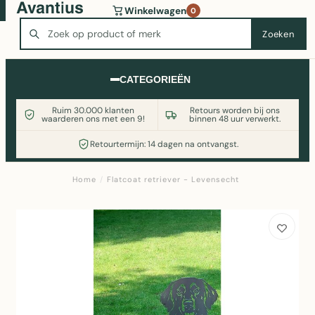
Wasmachine of koelkast nodig? Vergelijk alle prijzen op
Winkelwagen
0
Witgoedaanbod.nl
Zoeken
Zoeken
CATEGORIEËN
Ruim 30.000 klanten
Retours worden bij ons
waarderen ons met een 9!
binnen 48 uur verwerkt.
Retourtermijn: 14 dagen na ontvangst.
Home
/
Flatcoat retriever - Levensecht