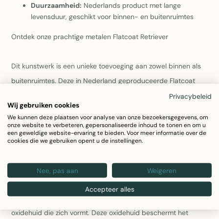
Duurzaamheid:
Nederlands product met lange
levensduur, geschikt voor binnen- en buitenruimtes
Ontdek onze prachtige metalen Flatcoat Retriever
Dit kunstwerk is een unieke toevoeging aan zowel binnen als
buitenruimtes. Deze in Nederland geproduceerde Flatcoat
retriever prik je eenvoudig in je tuin en brengt gezelligheid en
Privacybeleid
Wij gebruiken cookies
sfeer in elke ruimte.
We kunnen deze plaatsen voor analyse van onze bezoekersgegevens, om
onze website te verbeteren, gepersonaliseerde inhoud te tonen en om u
een geweldige website-ervaring te bieden. Voor meer informatie over de
Materiaaleigenschappen Cortenstaal
cookies die we gebruiken opent u de instellingen.
Onze metalen dieren worden gemaakt van het weervaste
Nee, pas aan
Weigeren
cortenstaal, dit materiaal zal door weersinvloeden na verloop
Accepteer alles
van tijd een karakteristieke roestbruine kleur krijgen door de
oxidehuid die zich vormt. Deze oxidehuid beschermt het