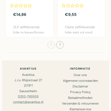
Mini rol koper
45cmx2mtr
45cmx1,5mtr
€14,86
€9,55
2Lif zelfklevende
Claire zelfklevende
folie in koper/brons
folie mini rol rood
- 45cm x 1,5m.
45cm x 2m.
Gemakk..
Eenvoudig..
AVANTIUS
INFORMATIE
Avantius
Over ons
J.J.v. Rhijnstraat 27
Algemene voorwaarden
2171PT
Disclaimer
Sassenheim
Privacy Policy
0252-793555
Betaalmethoden
contact@avantius.nl
Verzenden & retourneren
Klantenservice