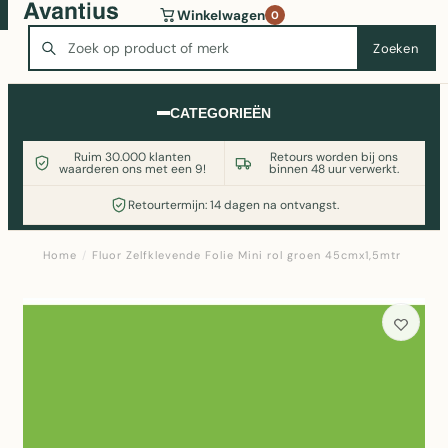
Wasmachine of koelkast nodig? Vergelijk alle prijzen op
Winkelwagen
0
Witgoedaanbod.nl
Zoeken
Zoeken
CATEGORIEËN
Ruim 30.000 klanten
Retours worden bij ons
waarderen ons met een 9!
binnen 48 uur verwerkt.
Retourtermijn: 14 dagen na ontvangst.
Home
/
Fluor Zelfklevende Folie Mini rol groen 45cmx1,5mtr