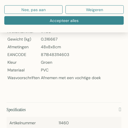
2Lif Fluor Zelfklevende Folie Mini Rol Groen
Nee, pas aan
Weigeren
Specificaties
Accepteer alles
Artikelnummer
11460
Gewicht (kg)
0.316667
Afmetingen
48x8x8cm
EANCODE
8718483114603
Kleur
Groen
Materiaal
PVC
Wasvoorschriften
Afnemen met een vochtige doek
Specificaties
Artikelnummer
11460