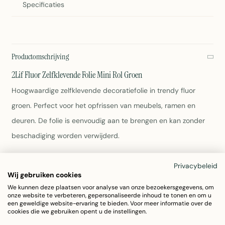
Specificaties
Productomschrijving
2Lif Fluor Zelfklevende Folie Mini Rol Groen
Hoogwaardige zelfklevende decoratiefolie in trendy fluor
groen. Perfect voor het opfrissen van meubels, ramen en
deuren. De folie is eenvoudig aan te brengen en kan zonder
beschadiging worden verwijderd.
Afmeting: 45cm x 1,5 meter
Privacybeleid
Materiaal: PVC
Wij gebruiken cookies
Kleur: Fluor groen
We kunnen deze plaatsen voor analyse van onze bezoekersgegevens, om
onze website te verbeteren, gepersonaliseerde inhoud te tonen en om u
Gewicht: 317 gram
een geweldige website-ervaring te bieden. Voor meer informatie over de
Zelfklevend en herpositioneerbaar
cookies die we gebruiken opent u de instellingen.
Eenvoudig schoon te maken met een vochtige doek