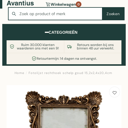
Wasmachine of koelkast nodig? Vergelijk alle prijzen op
Winkelwagen
0
Witgoedaanbod.nl
Zoeken
Zoeken
CATEGORIEËN
Ruim 30.000 klanten
Retours worden bij ons
waarderen ons met een 9!
binnen 48 uur verwerkt.
Retourtermijn: 14 dagen na ontvangst.
Home
/
Fotolijst rechthoek schelp goud 15,2x2,4x20,4cm