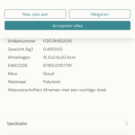
Onderhoud: Afnemen met een vochtige doek
Nee, pas aan
Weigeren
Mars & More Fotolijst Rechthoek Schelp Goud
Specificaties
Accepteer alles
Artikelnummer
FGFLRHSG1015
Gewicht (kg)
0.410000
Afmetingen
15.5x2.4x20.4cm
EANCODE
8716522107791
Kleur
Goud
Materiaal
Polyresin
Wasvoorschriften
Afnemen met een vochtige doek
Specificaties