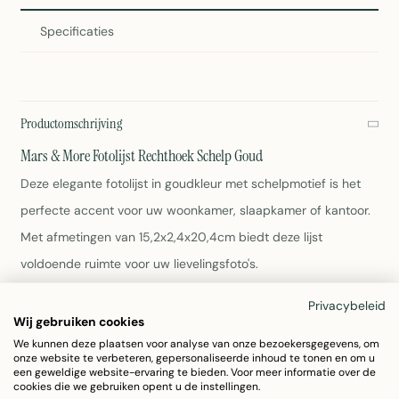
Specificaties
Productomschrijving
Mars & More Fotolijst Rechthoek Schelp Goud
Deze elegante fotolijst in goudkleur met schelpmotief is het
perfecte accent voor uw woonkamer, slaapkamer of kantoor.
Met afmetingen van 15,2x2,4x20,4cm biedt deze lijst
voldoende ruimte voor uw lievelingsfoto's.
Privacybeleid
Afmetingen: 15,5x2,4x20,4cm
Wij gebruiken cookies
Kleur: Goud
We kunnen deze plaatsen voor analyse van onze bezoekersgegevens, om
Materiaal: Polyresin
onze website te verbeteren, gepersonaliseerde inhoud te tonen en om u
Gewicht: 410g
een geweldige website-ervaring te bieden. Voor meer informatie over de
cookies die we gebruiken opent u de instellingen.
EAN-code: 8716522107791