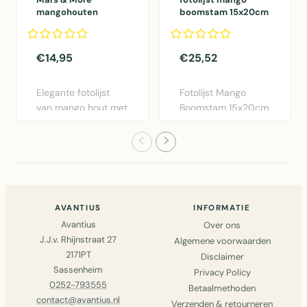
mangohouten
boomstam 15x20cm
fotolijst boog
13x18cm
€14,95
€25,52
Elegante fotolijst
Fotolijst Mango
van mango hout met
Boomstam 15x20cm
boogvormig design.
van Mars & More.
Afm..
Rustieke f..
AVANTIUS
INFORMATIE
Avantius
Over ons
J.J.v. Rhijnstraat 27
Algemene voorwaarden
2171PT
Disclaimer
Sassenheim
Privacy Policy
0252-793555
Betaalmethoden
contact@avantius.nl
Verzenden & retourneren