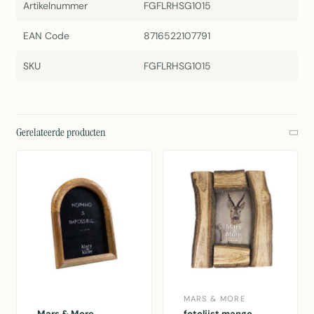
Artikelnummer
FGFLRHSG1015
EAN Code
8716522107791
SKU
FGFLRHSG1015
Gerelateerde producten
MARS & MORE
Mars & More
fotolijst mango