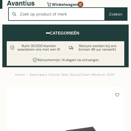
Wasmachine of koelkast nodig? Vergelijk alle prijzen op
Winkelwagen
0
Witgoedaanbod.nl
Zoeken
Zoeken
CATEGORIEËN
Ruim 30.000 klanten
Retours worden bij ons
waarderen ons met een 9!
binnen 48 uur verwerkt.
Retourtermijn: 14 dagen na ontvangst.
Home
/
Geurkaars Deluxe Glas Goud/Zwart Medium-80H