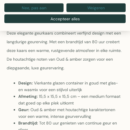
karaktertonen voor een intense en volle geurvervulling
Brandtijd:
Tot 80 uur genieten van continue sfeer en
Nee, pas aan
Weigeren
geur
Accepteer alles
Geurkaars Deluxe Glas Goud/Zwart Medium – Winter 2024
Deze elegante geurkaars combineert verfijnd design met een
langdurige geurerving. Met een brandtijd van 80 uur creëert
deze kaars een warme, rustgevende atmosfeer in elke ruimte.
De houtachtige noten van Oud & amber zorgen voor een
diepgaande, luxe geurervaring.
Design:
Vierkante glazen container in goud met glas-
en wasmix voor een stijlvol uiterlijk
Afmeting:
15,5 x 15,5 x 15,5 cm – een medium formaat
dat goed op elke plek uitkomt
Geur:
Oud & amber met houtachtige karaktertonen
voor een warme, intense geurvervulling
Brandtijd:
Tot 80 uur genieten van continue geur en
sfeer