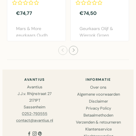
€74,77
€74,50
Mars & More
Geurkaars Olijf &
geurkaars Oudh
Wierook Groen
Bergamot - luxe
Groot met 80 uur
natuurlijke wax k..
brandtijd –..
AVANTIUS
INFORMATIE
Avantius
Over ons
J.J.v. Rhijnstraat 27
Algemene voorwaarden
2171PT
Disclaimer
Sassenheim
Privacy Policy
0252-793555
Betaalmethoden
contact@avantius.nl
Verzenden & retourneren
Klantenservice