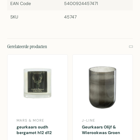
EAN Code
5400924457471
SKU
45747
Gerelateerde producten
MARS & MORE
J-LINE
geurkaars oudh
Geurkaars Olijf &
bergamot h12 d12
Wierookwas Groen
Groot-80H