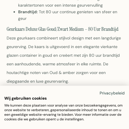
karaktertonen voor een intense geurvervulling
Brandtijd:
Tot 80 uur continue genieten van sfeer en
geur
Geurkaars Deluxe Glas Goud/Zwart Medium – 80 Uur Brandtijd
Deze geurkaars combineert stijlvol design met een langdurige
geurerving. De kaars is uitgevoerd in een elegante vierkante
glazen container in goud en creëert met zijn 80 uur brandtijd
een aanhoudende, warme atmosfeer in elke ruimte. De
houtachtige noten van Oud & amber zorgen voor een
diepgaande en luxe geurervaring.
Privacybeleid
Design:
Vierkante glazen container in goud met
Wij gebruiken cookies
verfijnde afwerking, formaat 15,5 x 15,5 x 15,5 cm
We kunnen deze plaatsen voor analyse van onze bezoekersgegevens, om
Samenstelling:
Glas (50%) en was (50%) voor
onze website te verbeteren, gepersonaliseerde inhoud te tonen en om u
een geweldige website-ervaring te bieden. Voor meer informatie over de
optimale geurverspreiding en brandkwaliteit
cookies die we gebruiken opent u de instellingen.
Geur:
Oud & amber met warme, houtachtige