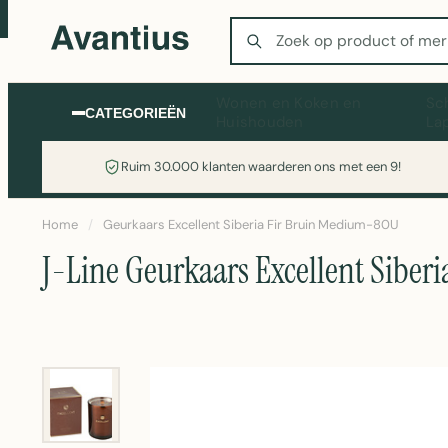
Zoeken
Wonen en Koken en
Sc
CATEGORIEËN
Huishouden
La
Ruim 30.000 klanten waarderen ons met een 9!
Home
/
Geurkaars Excellent Siberia Fir Bruin Medium-80U
J-Line Geurkaars Excellent Sibe