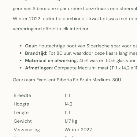
geur van Siberische spar creëert deze kaars een sfeervol
Winter 2022-collectie combineert kwaliteitswas met een
verspringend effect in elk interieur.
Geur:
Houtachtige noot van Siberische spar voor e
Brandtijd:
Tot 80 uur, waardoor deze kaars lang me
Materiaal en afwerking:
45% was en 50% glas voor 
Afmetingen:
Compacte Medium-maat (11,1 x 14,2 x 11,
Geurkaars Excellent Siberia Fir Bruin Medium-80U
Breedte
11.1
Hoogte
14.2
Lengte
11.1
Gewicht
1,17 kg
Verzameling
Winter 2022