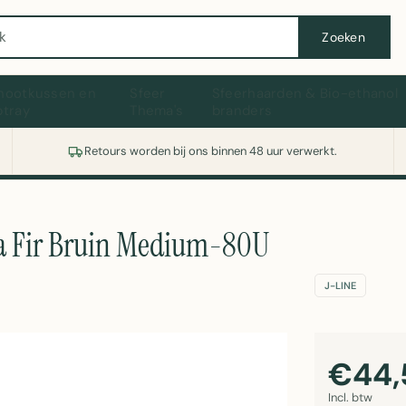
Wasmachine of koelkast nodig? Vergelijk alle prijzen op Witgoedaanbod.nl
Zoeken
hootkussen en
Sfeer
Sfeerhaarden & Bio-ethanol
ptray
Thema's
branders
Retours worden bij ons binnen 48 uur verwerkt.
ria Fir Bruin Medium-80U
J-LINE
€44,
Incl. btw