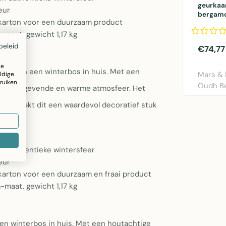
geurkaa
eur
bergamo
karton voor een duurzaam product
m-maat, gewicht 1,17 kg
beleid
€74,77
ze
feer van een winterbos in huis. Met een
Mars & 
ldige
ruiken
Oudh Be
een rustgevende en warme atmosfeer. Het
natuurli
der maakt dit een waardevol decoratief stuk
en authentieke wintersfeer
eur
arton voor een duurzaam en fraai product
m-maat, gewicht 1,17 kg
en winterbos in huis. Met een houtachtige