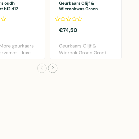
rs oudh
Geurkaars Olijf &
G
t h12 d12
Wierookwas Groen
C
Groot-80H
S
€74,50
€
More geurkaars
Geurkaars Olijf &
J
rgamot - luxe
Wierook Groen Groot
E
jke wax k..
met 80 uur brandtijd –..
C
-