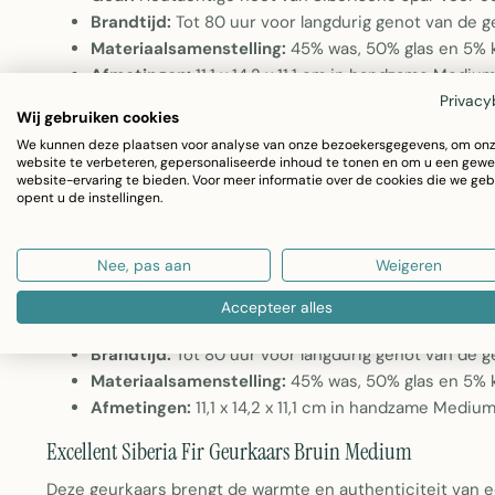
Brandtijd:
Tot 80 uur voor langdurig genot van de g
Materiaalsamenstelling:
45% was, 50% glas en 5% 
Afmetingen:
11,1 x 14,2 x 11,1 cm in handzame Mediu
Privacy
Excellent Siberia Fir Geurkaars Bruin Medium
Wij gebruiken cookies
We kunnen deze plaatsen voor analyse van onze bezoekersgegevens, om on
Deze geurkaars uit de Winter 2022-collectie brengt de s
website te verbeteren, gepersonaliseerde inhoud te tonen en om u een gewe
website-ervaring te bieden. Voor meer informatie over de cookies die we geb
houtachtige geur van Siberische spar creëert de kaars 
opent u de instellingen.
combination van kwaliteitswas en een elegant glazen hou
Nee, pas aan
Weigeren
voor elk interieur.
Accepteer alles
Geur:
Houtachtige noot van Siberische spar voor e
Brandtijd:
Tot 80 uur voor langdurig genot van de g
Materiaalsamenstelling:
45% was, 50% glas en 5% k
Afmetingen:
11,1 x 14,2 x 11,1 cm in handzame Mediu
Excellent Siberia Fir Geurkaars Bruin Medium
Deze geurkaars brengt de warmte en authenticiteit van e