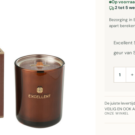
Op voorraa
2 tot 5 w
Bezorging in 
apart bereken
Excellent
geur van 
+
AANTAL
De juiste leverti
VEILIG EN OOK 
ONZE WINKEL