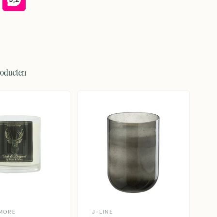
roducten
MORE
J-LINE
J