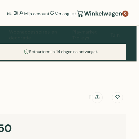
Winkelwagen
Mijn account
Verlanglijst
0
NL
Woonaccessoires en
Playmarket
Tuin
decoratie
Trolleys
Retourtermijn: 14 dagen na ontvangst.
50