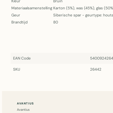
Kleur
Bruin
Materiaalsamenstelling
Karton (5%), was (45%), glas (50%
Geur
Siberische spar - geurtype: hout
Brandtijd
80
EAN Code
540092426
SKU
26442
AVANTIUS
Avantius