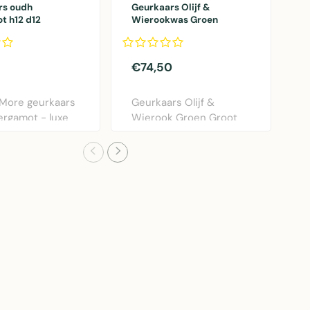
rs oudh
Geurkaars Olijf &
G
t h12 d12
Wierookwas Groen
C
Groot-80H
S
€74,50
€
More geurkaars
Geurkaars Olijf &
J
rgamot - luxe
Wierook Groen Groot
E
jke wax k..
met 80 uur brandtijd –..
C
-