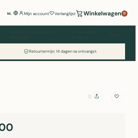
Winkelwagen
Mijn account
Verlanglijst
0
NL
Woonaccessoires en
Playmarket
Tuin
decoratie
Trolleys
Retourtermijn: 14 dagen na ontvangst.
,00