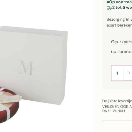
Op voorraa
2 tot 5 w
Bezorging in 
apart bereken
Geurkaars
uur brandt
+
AANTAL
De juiste leverti
VEILIG EN OOK 
ONZE WINKEL