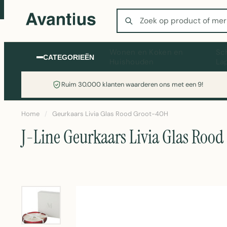
Zoeken
Wonen en Koken en
Sc
CATEGORIEËN
Huishouden
La
Ruim 30.000 klanten waarderen ons met een 9!
Home
/
Geurkaars Livia Glas Rood Groot-40H
J-Line Geurkaars Livia Glas Roo