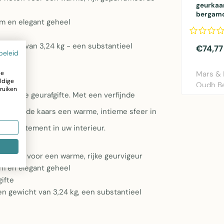
geurkaa
bergamo
m en elegant geheel
e
ewicht van 3,24 kg - een substantieel
€74,77
beleid
ze
Mars & 
ldige
Oudh Be
ruiken
gdurige geurafgifte. Met een verfijnde
natuurli
reëert de kaars een warme, intieme sfeer in
ueel statement in uw interieur.
noten voor een warme, rijke geurvigeur
m en elegant geheel
ifte
 gewicht van 3,24 kg, een substantieel