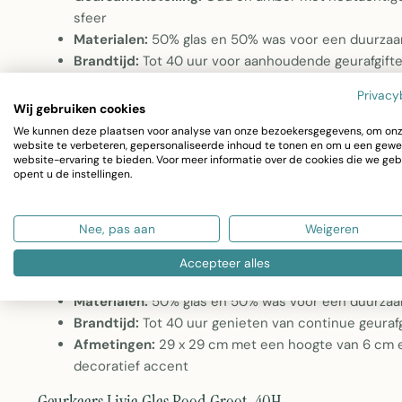
sfeer
Materialen:
50% glas en 50% was voor een duurzaa
Brandtijd:
Tot 40 uur voor aanhoudende geurafgift
Afmetingen:
29 x 29 cm bij 6 cm hoogte, met een g
Privacy
decoratief accent
Wij gebruiken cookies
We kunnen deze plaatsen voor analyse van onze bezoekersgegevens, om on
Geurkaars Livia Glas Rood Groot-40H
website te verbeteren, gepersonaliseerde inhoud te tonen en om u een gewe
website-ervaring te bieden. Voor meer informatie over de cookies die we geb
Deze geurkaars combineert decoratieve elegantie met lan
opent u de instellingen.
samenstelling van oud en amber met houtachtige noten c
Nee, pas aan
Weigeren
elke ruimte. Het helder rode glas vormt een opvallend vis
Accepteer alles
Geursamenstelling:
Oud en amber met houtachtige 
Materialen:
50% glas en 50% was voor een duurzaa
Brandtijd:
Tot 40 uur genieten van continue geurafg
Afmetingen:
29 x 29 cm met een hoogte van 6 cm en
decoratief accent