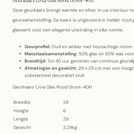
Geurkaars Livia Glas Rood Groot-40H
Deze geurkaars brengt warmte en sfeer in uw interieur m
geursamenstelling. De kaars is uitgevoerd in helder rood
glaswerk voor een elegante uitstraling in elke ruimte.
Geurprofiel:
Oud en amber met houtachtige noten v
Materiaalsamenstelling:
50% glas en 50% was voor 
Brandtijd:
Tot 40 uur genieten van continue geurafg
Afmetingen en gewicht:
29 x 29 cm met een hoogte
substantieel decoratief stuk
Geurkaars Livia Glas Rood Groot-40H
Breedte
29
Hoogte
6
Lengte
29
Gewicht
3,24kg