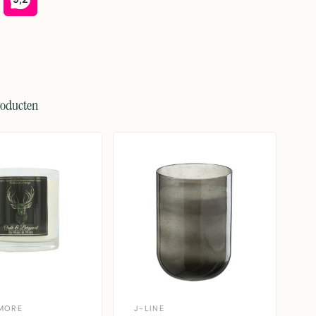
roducten
MORE
J-LINE
J