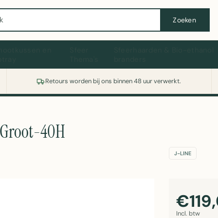
Wasmachine of koelkast nodig? Vergelijk alle prijzen op Witgoedaanbod.nl
Zoeken
hootkussen en
Sfeer
Sfeerhaarden & Bio-ethanol
ptray
Thema's
branders
Retours worden bij ons binnen 48 uur verwerkt.
d Groot-40H
J-LINE
€119
Incl. btw