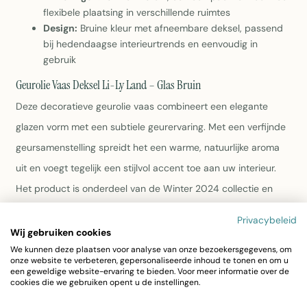
flexibele plaatsing in verschillende ruimtes
Design:
Bruine kleur met afneembare deksel, passend
bij hedendaagse interieurtrends en eenvoudig in
gebruik
Geurolie Vaas Deksel Li-Ly Land – Glas Bruin
Deze decoratieve geurolie vaas combineert een elegante
glazen vorm met een subtiele geurervaring. Met een verfijnde
geursamenstelling spreidt het een warme, natuurlijke aroma
uit en voegt tegelijk een stijlvol accent toe aan uw interieur.
Het product is onderdeel van de Winter 2024 collectie en
past zich aan met zijn bruine tint.
Privacybeleid
Wij gebruiken cookies
Materiaal:
Glas met geurvulling (37% parfum, 63% glas)
We kunnen deze plaatsen voor analyse van onze bezoekersgegevens, om
voor een duurzame geuruitstraling
onze website te verbeteren, gepersonaliseerde inhoud te tonen en om u
een geweldige website-ervaring te bieden. Voor meer informatie over de
Geur:
Lelie land – een verfijnde geursamenstelling met
cookies die we gebruiken opent u de instellingen.
natuurlijk karakter