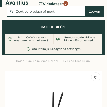
Wasmachine of koelkast nodig? Vergelijk alle prijzen op
Winkelwagen
0
Witgoedaanbod.nl
Zoeken
Zoeken
CATEGORIEËN
Ruim 30.000 klanten
Retours worden bij ons
waarderen ons met een 9!
binnen 48 uur verwerkt.
Retourtermijn: 14 dagen na ontvangst.
Home
/
Geurolie Vaas Deksel Li-Ly Land Glas Bruin