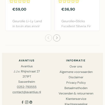
€59,00
€36,90
Geurolie Li-Ly Land
Geurolie+Sticks
in bruin glas groot
Excellent Siberia Fir
formaat – Winter
Bruin – geursticks
202..
met..
AVANTIUS
INFORMATIE
Avantius
Over ons
J.J.v. Rhijnstraat 27
Algemene voorwaarden
2171PT
Disclaimer
Sassenheim
Privacy Policy
0252-793555
Betaalmethoden
contact@avantius.nl
Verzenden & retourneren
Klantenservice
Klachtenregeling