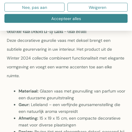
Afmeting:
15 x 19 x 15 cm, compact formaat voor
verschillende plaatsen in huis
Nee, pas aan
Weigeren
Design:
Bruine kleur met afneembare deksel, modern
Accepteer alles
en passend bij huidige interieurtrends
Geurolie Vaas Deksel Li-Ly Land – Glas Bruin
Deze decoratieve geurolie vaas met deksel brengt een
subtiele geurervaring in uw interieur. Het product uit de
Winter 2024 collectie combineert functionaliteit met elegante
vormgeving en voegt een warme accenten toe aan elke
ruimte.
Materiaal:
Glazen vaas met geurvulling van parfum voor
een duurzame geuruitstraling
Geur:
Lelieland – een verfijnde geursamenstelling die
een natuurlijk aroma verspreidt
Afmeting:
15 x 19 x 15 cm, een compacte decoratieve
maat voor diverse plaatsingen
Design:
Bruine tint met afneembare deksel, passend bij