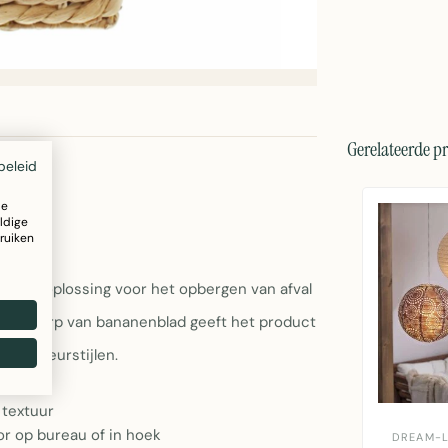
Gerelateerde p
beleid
ze
ldige
ruiken
egante oplossing voor het opbergen van afval
e ontwerp van bananenblad geeft het product
 interieurstijlen.
 textuur
r op bureau of in hoek
DREAM-L