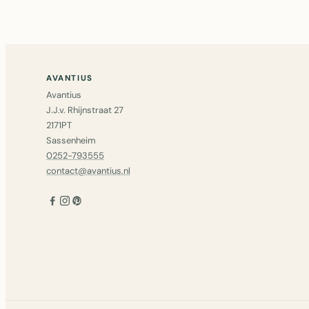
AVANTIUS
Avantius
J.J.v. Rhijnstraat 27
2171PT
Sassenheim
0252-793555
contact@avantius.nl