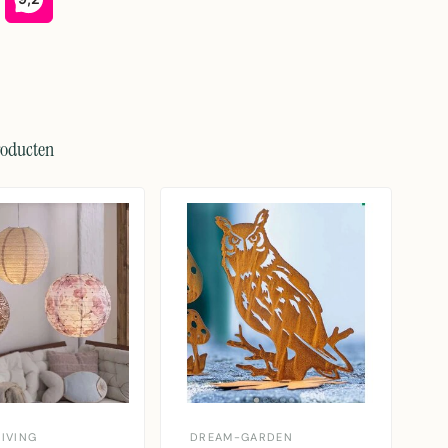
roducten
IVING
DREAM-GARDEN
D