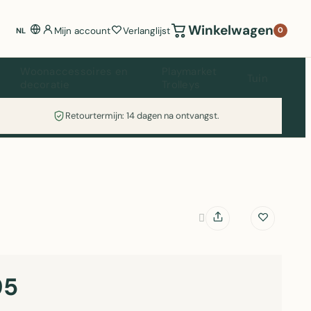
Winkelwagen
Mijn account
Verlanglijst
0
NL
Woonaccessoires en
Playmarket
Tuin
decoratie
Trolleys
Retourtermijn: 14 dagen na ontvangst.
95