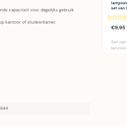
lampion
set van 
de capaciteit voor dagelijks gebruik
op kantoor of studeerkamer.
€9,95
Set van
lampio
bloemmo
zachtroz
8644