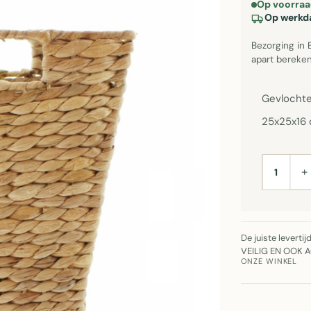
Op voorraa
Op werkda
Bezorging in 
apart bereken
Gevlochte
25x25x16 
+
AANTAL
De juiste leverti
VEILIG EN OOK 
ONZE WINKEL