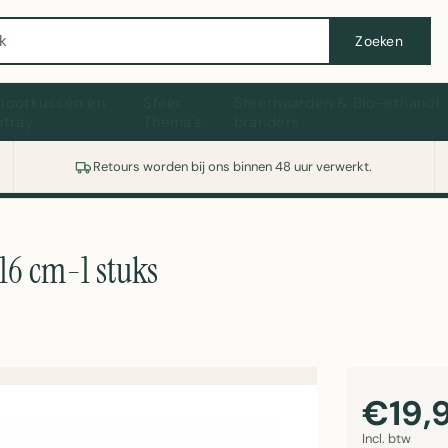
Wasmachine of koelkast nodig? Vergelijk alle prijzen op Witgoedaanbod.nl
Zoeken
hootkussen en
Sfeer
Sfeerhaarden & Bio-ethanol
ptray
Thema's
branders
Retours worden bij ons binnen 48 uur verwerkt.
6 cm-1 stuks
€19,
Incl. btw