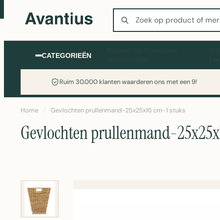
Zoeken
Wonen en Koken en
Sc
CATEGORIEËN
Huishouden
La
Ruim 30.000 klanten waarderen ons met een 9!
Home
/
Gevlochten prullenmand-25x25x16 cm-1 stuks
Gevlochten prullenmand-25x25x1