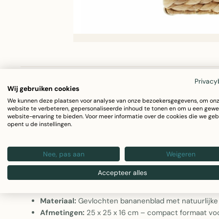
Omschrijving
Specificaties
Privacy
Wij gebruiken cookies
We kunnen deze plaatsen voor analyse van onze bezoekersgegevens, om on
website te verbeteren, gepersonaliseerde inhoud te tonen en om u een gewe
website-ervaring te bieden. Voor meer informatie over de cookies die we geb
Gevlochten Prullenmand van Bananenblad
opent u de instellingen.
Deze gevlochten prullenmand biedt een natuurlijke en el
Nee, pas aan
Weigeren
op kantoor, studeerkamer of werkplek. Het handgewerkt
Accepteer alles
een warm, organisch karakter dat goed aansluit bij diverse
Materiaal:
Gevlochten bananenblad met natuurlijke
Afmetingen:
25 x 25 x 16 cm – compact formaat voo