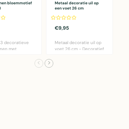
nen bloemmotief
Metaal decoratie uil op
S
3
een voet 26 cm
M
D
I
€9,95
€
 3 decoratieve
Metaal decoratie uil op
S
nnen met
voet 26 cm - Decoratief
m
tief in
sculptuur vo..
t
..