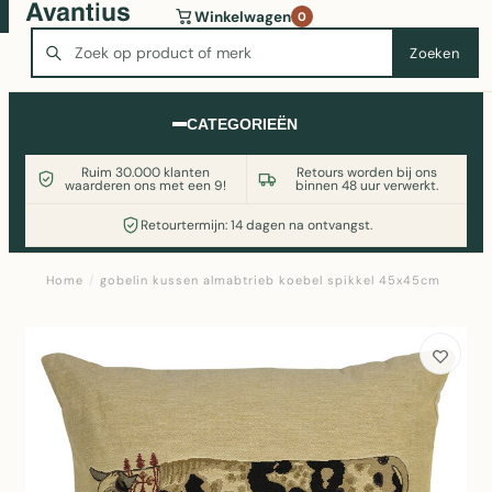
Wasmachine of koelkast nodig? Vergelijk alle prijzen op
Winkelwagen
0
Witgoedaanbod.nl
Zoeken
Zoeken
CATEGORIEËN
Ruim 30.000 klanten
Retours worden bij ons
waarderen ons met een 9!
binnen 48 uur verwerkt.
Retourtermijn: 14 dagen na ontvangst.
Home
/
gobelin kussen almabtrieb koebel spikkel 45x45cm