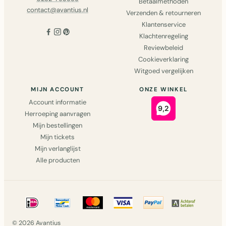
Betaalmethoden
contact@avantius.nl
Verzenden & retourneren
Klantenservice
Klachtenregeling
Reviewbeleid
Cookieverklaring
Witgoed vergelijken
MIJN ACCOUNT
ONZE WINKEL
Account informatie
Herroeping aanvragen
Mijn bestellingen
Mijn tickets
Mijn verlanglijst
Alle producten
© 2026 Avantius