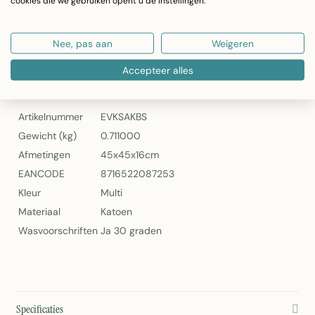
cookies die we gebruiken opent u de instellingen.
Gewicht: 711 gram
Artikelnummer: EVKSAKBS
Nee, pas aan
Weigeren
Mars & More Gobelin Kussen Almabtrieb Koebel Spikkel 45x45cm
Accepteer alles
Specificaties
Artikelnummer
EVKSAKBS
Gewicht (kg)
0.711000
Afmetingen
45x45x16cm
EANCODE
8716522087253
Kleur
Multi
Materiaal
Katoen
Wasvoorschriften
Ja 30 graden
Specificaties