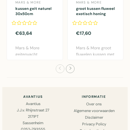
MARS & MORE
MARS & MORE
kussen geit naturel
groot kussen fluweel
30x50cm
exotisch honing
vogel 40x60cm
€63,64
€17,60
Mars & More
Mars & More groot
geitenvacht
fluwelen kussen met
sierkussen in naturel
exotisch
bruin. 30x50cm..
vogeldesign i..
AVANTIUS
INFORMATIE
Avantius
Over ons
J.J.v. Rhijnstraat 27
Algemene voorwaarden
2171PT
Disclaimer
Sassenheim
Privacy Policy
0252-793555