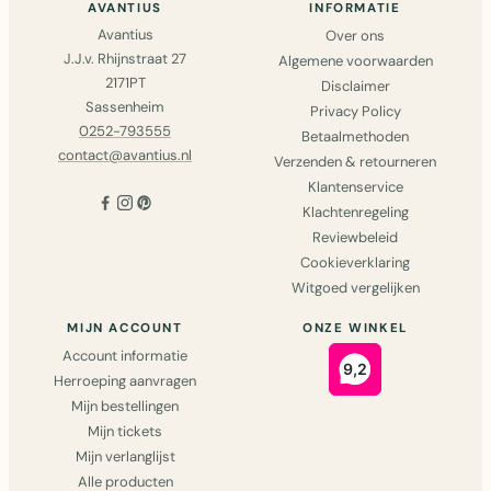
AVANTIUS
INFORMATIE
Avantius
Over ons
J.J.v. Rhijnstraat 27
Algemene voorwaarden
2171PT
Disclaimer
Sassenheim
Privacy Policy
0252-793555
Betaalmethoden
contact@avantius.nl
Verzenden & retourneren
Klantenservice
Klachtenregeling
Reviewbeleid
Cookieverklaring
Witgoed vergelijken
MIJN ACCOUNT
ONZE WINKEL
Account informatie
Herroeping aanvragen
Mijn bestellingen
Mijn tickets
Mijn verlanglijst
Alle producten