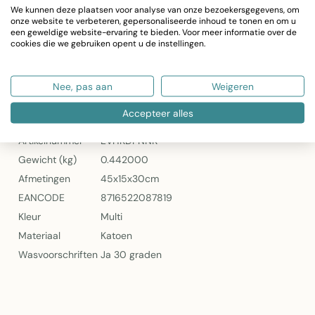
Kleur: Navy Multi
We kunnen deze plaatsen voor analyse van onze bezoekersgegevens, om
onze website te verbeteren, gepersonaliseerde inhoud te tonen en om u
Wasbaar tot 30°C
een geweldige website-ervaring te bieden. Voor meer informatie over de
Gewicht: 442g
cookies die we gebruiken opent u de instellingen.
Artikelnummer: EVHKDPNNK
Gobelin Kussen Navy Nautical Knot 30x45cm – Mars & More
Nee, pas aan
Weigeren
Specificaties
Accepteer alles
Artikelnummer
EVHKDPNNK
Gewicht (kg)
0.442000
Afmetingen
45x15x30cm
EANCODE
8716522087819
Kleur
Multi
Materiaal
Katoen
Wasvoorschriften
Ja 30 graden