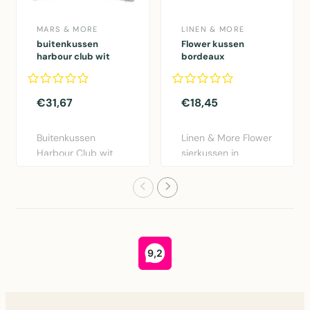
MARS & MORE
LINEN & MORE
buitenkussen
Flower kussen
harbour club wit
bordeaux
50x50cm
dia40x12cm
€31,67
€18,45
Buitenkussen
Linen & More Flower
Harbour Club wit
sierkussen in
50x50cm van Mars
bordeaux rood.
& More. Weers..
Diameter 40..