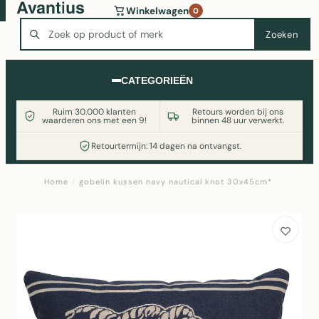
Wasmachine of koelkast nodig? Vergelijk alle prijzen op
Winkelwagen
0
Witgoedaanbod.nl
Zoeken
Zoeken
CATEGORIEËN
Ruim 30.000 klanten
Retours worden bij ons
waarderen ons met een 9!
binnen 48 uur verwerkt.
Retourtermijn: 14 dagen na ontvangst.
Home
/
gobelin kussen navy nautical knot 30x45cm*