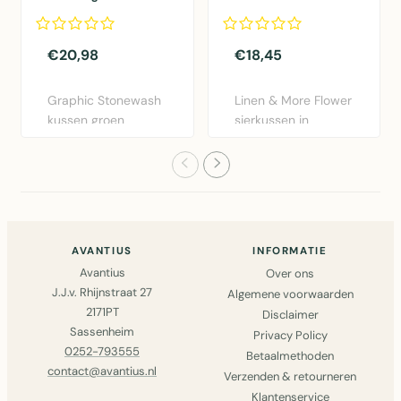
30x50cm
dia40x12cm
€20,98
€18,45
Graphic Stonewash
Linen & More Flower
kussen groen
sierkussen in
30x50cm van Linen
bordeaux rood.
& More. Lux..
Diameter 40..
AVANTIUS
INFORMATIE
Avantius
Over ons
J.J.v. Rhijnstraat 27
Algemene voorwaarden
2171PT
Disclaimer
Sassenheim
Privacy Policy
0252-793555
Betaalmethoden
contact@avantius.nl
Verzenden & retourneren
Klantenservice