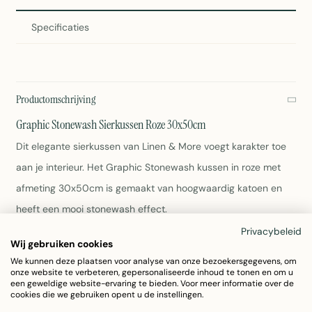
Specificaties
Productomschrijving
Graphic Stonewash Sierkussen Roze 30x50cm
Dit elegante sierkussen van Linen & More voegt karakter toe
aan je interieur. Het Graphic Stonewash kussen in roze met
afmeting 30x50cm is gemaakt van hoogwaardig katoen en
heeft een mooi stonewash effect.
Privacybeleid
Wij gebruiken cookies
Afmeting: 30x50 cm
Kleur: Roze (Tegalder)
We kunnen deze plaatsen voor analyse van onze bezoekersgegevens, om
onze website te verbeteren, gepersonaliseerde inhoud te tonen en om u
Materiaal: 100% Katoen
een geweldige website-ervaring te bieden. Voor meer informatie over de
Gewicht: 400 gram
cookies die we gebruiken opent u de instellingen.
Wasvoorschriften: Zie label