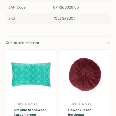
EAN Code
8717266326165
SKU
7028GFBU01
Gerelateerde producten
LINEN & MORE
LINEN & MORE
Graphic Stonewash
Flower kussen
kussen groen
bordeaux