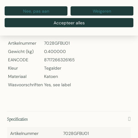
Artikelnummer: 7028GFBU01
Nee, pas aan
Weigeren
Graphic Stonewash Sierkussen Roze 30x50cm van Linen & More
Accepteer alles
Specificaties
Artikelnummer
7028GFBU01
Gewicht (kg)
0.400000
EANCODE
8717266326165
Kleur
Tegalder
Materiaal
Katoen
Wasvoorschriften
Yes, see label
Specificaties
Artikelnummer
7028GFBU01