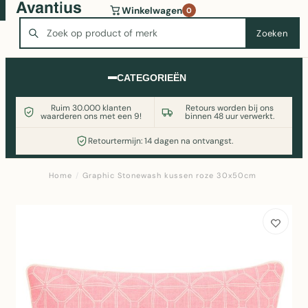
Wasmachine of koelkast nodig? Vergelijk alle prijzen op
Winkelwagen
0
Witgoedaanbod.nl
Zoeken
Zoeken
CATEGORIEËN
Ruim 30.000 klanten
Retours worden bij ons
waarderen ons met een 9!
binnen 48 uur verwerkt.
Retourtermijn: 14 dagen na ontvangst.
Home
/
Graphic Stonewash kussen roze 30x50cm