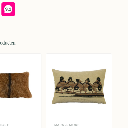
roducten
MORE
MARS & MORE
M