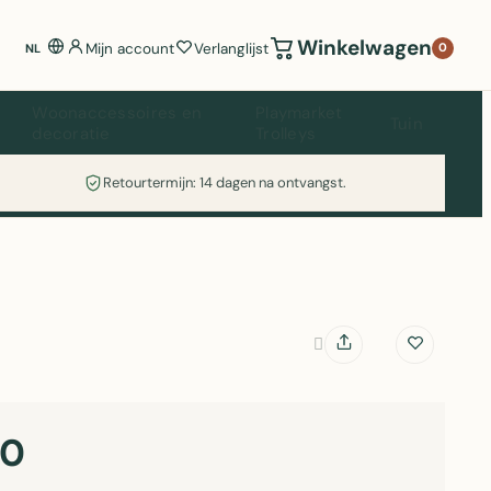
Winkelwagen
Mijn account
Verlanglijst
0
NL
Woonaccessoires en
Playmarket
Tuin
decoratie
Trolleys
Retourtermijn: 14 dagen na ontvangst.
60