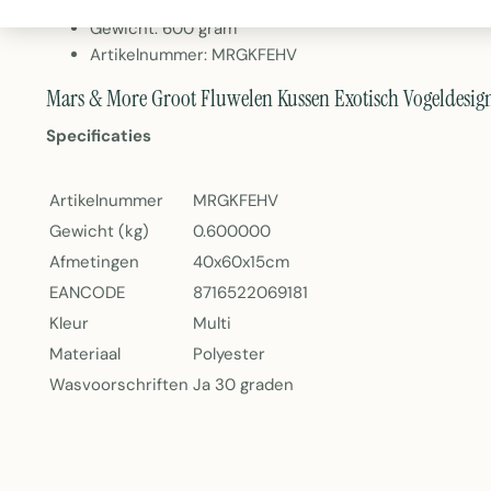
Wasbaar op 30 graden
Gewicht: 600 gram
Artikelnummer: MRGKFEHV
Mars & More Groot Fluwelen Kussen Exotisch Vogeldesig
Specificaties
Artikelnummer
MRGKFEHV
Gewicht (kg)
0.600000
Afmetingen
40x60x15cm
EANCODE
8716522069181
Kleur
Multi
Materiaal
Polyester
Wasvoorschriften
Ja 30 graden