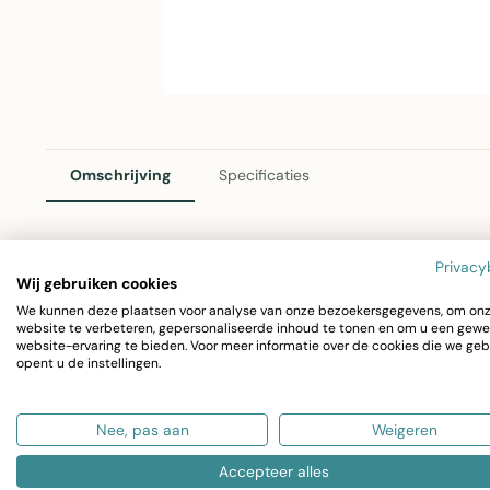
Omschrijving
Specificaties
Privacy
Mars & More Groot Fluwelen Kussen Exotisch Vogeldesig
Wij gebruiken cookies
We kunnen deze plaatsen voor analyse van onze bezoekersgegevens, om on
Dit prachtige grote kussen met exotisch vogeldesign breng
website te verbeteren, gepersonaliseerde inhoud te tonen en om u een gewe
website-ervaring te bieden. Voor meer informatie over de cookies die we geb
zachte fluwelen materiaal in honing tonen zorgt voor max
opent u de instellingen.
Afmetingen: 40 x 60 cm
Nee, pas aan
Weigeren
Materiaal: Zacht polyester fluweel
Kleur: Multi met exotische vogelprint
Accepteer alles