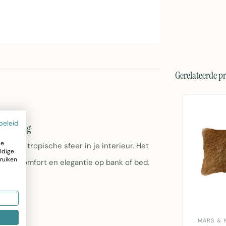
Gerelateerde p
beleid
n Honing
ze
t een tropische sfeer in je interieur. Het
ldige
ruiken
imaal comfort en elegantie op bank of bed.
MARS & 