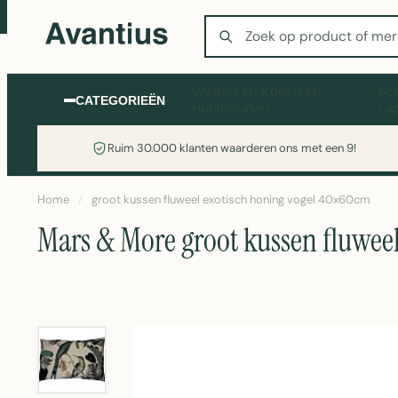
Zoeken
Wonen en Koken en
Sc
CATEGORIEËN
Huishouden
La
Ruim 30.000 klanten waarderen ons met een 9!
Home
/
groot kussen fluweel exotisch honing vogel 40x60cm
Mars & More groot kussen fluwee