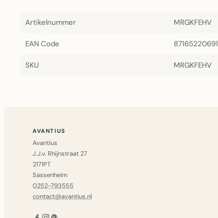
Artikelnummer
MRGKFEHV
EAN Code
87165220691
SKU
MRGKFEHV
AVANTIUS
Avantius
J.J.v. Rhijnstraat 27
2171PT
Sassenheim
0252-793555
contact@avantius.nl