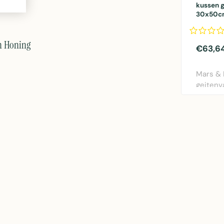
kussen g
30x50c
n Honing
€63,6
Mars &
geitenv
in natur
30x50c