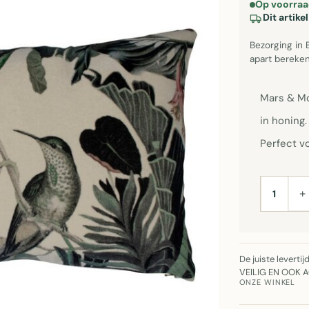
Op voorraa
Dit artik
Bezorging in 
apart bereken
Mars & Mo
in honing.
Perfect v
+
AANTAL
De juiste leverti
VEILIG EN OOK 
ONZE WINKEL