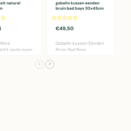
eit naturel
gobelin kussen eenden
*
m
bruin bad boys 30x45cm
z
4
€49,50
€
 More
Gobelin kussen Eenden
M
acht sierkussen
Bruin Bad Boys
s
el bruin.
30x45cm van Mars &
p
m..
More..