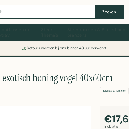
Wasmachine of koelkast nodig? Vergelijk alle prijzen op Witgoedaanbod.nl
Zoeken
hootkussen en
Sfeer
Sfeerhaarden & Bio-ethanol
ptray
Thema's
branders
Retours worden bij ons binnen 48 uur verwerkt.
l exotisch honing vogel 40x60cm
MARS & MORE
€17,
Incl. btw