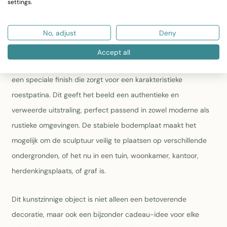
settings.
masker, zuurstofapparaat, brandweerlaarzen en
handschoenen, vangt de essentie van een brandweerman in
No, adjust
Deny
actie.
Accept all
Gemaakt door creatieve ambachtslieden, heeft de sculptuur
een speciale finish die zorgt voor een karakteristieke
roestpatina. Dit geeft het beeld een authentieke en
verweerde uitstraling, perfect passend in zowel moderne als
rustieke omgevingen. De stabiele bodemplaat maakt het
mogelijk om de sculptuur veilig te plaatsen op verschillende
ondergronden, of het nu in een tuin, woonkamer, kantoor,
herdenkingsplaats, of graf is.
Dit kunstzinnige object is niet alleen een betoverende
decoratie, maar ook een bijzonder cadeau-idee voor elke