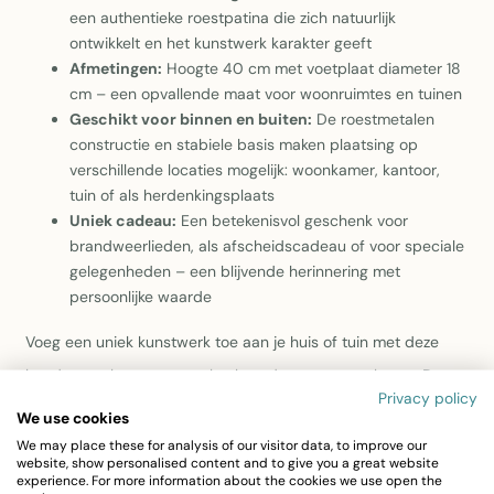
een authentieke roestpatina die zich natuurlijk
ontwikkelt en het kunstwerk karakter geeft
Afmetingen:
Hoogte 40 cm met voetplaat diameter 18
cm – een opvallende maat voor woonruimtes en tuinen
Geschikt voor binnen en buiten:
De roestmetalen
constructie en stabiele basis maken plaatsing op
verschillende locaties mogelijk: woonkamer, kantoor,
tuin of als herdenkingsplaats
Uniek cadeau:
Een betekenisvol geschenk voor
brandweerlieden, als afscheidscadeau of voor speciale
gelegenheden – een blijvende herinnering met
persoonlijke waarde
Voeg een uniek kunstwerk toe aan je huis of tuin met deze
handgemaakte roestmetalen brandweerman sculptuur. Deze
Privacy policy
prachtige decoratie, met een hoogte van 40 cm en een
We use cookies
voetplaat met een diameter van 18 cm, is ideaal voor zowel
We may place these for analysis of our visitor data, to improve our
website, show personalised content and to give you a great website
binnen- als buitengebruik. De robuuste figuur, compleet met
experience. For more information about the cookies we use open the