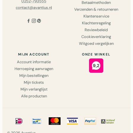
0252-793555
Betaalmethoden
contact@avantius.nl
Verzenden & retourneren
Klantenservice
Klachtenregeling
Reviewbeleid
Cookieverklaring
Witgoed vergelijken
MIJN ACCOUNT
ONZE WINKEL
Account informatie
Herroeping aanvragen
Mijn bestellingen
Mijn tickets
Mijn verlanglijst
Alle producten