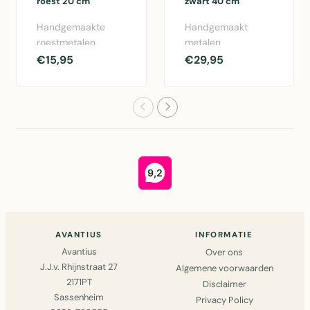
roest 20 cm
zwart 40 cm
Handgemaakte
Handgemaakt
roestmetalen
metalen
brandweerman
brandweermanbeeld
€15,95
€29,95
sculptuur van 20
in zwart, 40 cm
cm hoog, geschikt
hoog - decoratief
voor b..
kunstwer..
AVANTIUS
INFORMATIE
Avantius
Over ons
J.J.v. Rhijnstraat 27
Algemene voorwaarden
2171PT
Disclaimer
Sassenheim
Privacy Policy