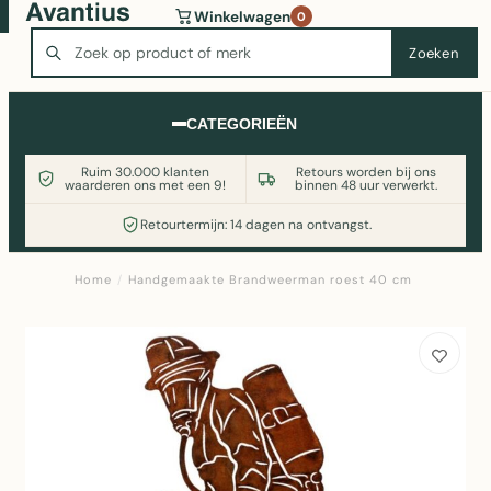
Wasmachine of koelkast nodig? Vergelijk alle prijzen op
Winkelwagen
0
Witgoedaanbod.nl
Zoeken
Zoeken
CATEGORIEËN
Ruim 30.000 klanten
Retours worden bij ons
waarderen ons met een 9!
binnen 48 uur verwerkt.
Retourtermijn: 14 dagen na ontvangst.
Home
/
Handgemaakte Brandweerman roest 40 cm