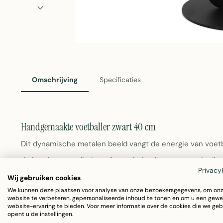
Omschrijving
Specificaties
Handgemaakte voetballer zwart 40 cm
Dit dynamische metalen beeld vangt de energie van voetb
de hand vervaardigd en afgewerkt in elegant zwart, is di
Privacy
woonkamer, thuiskantoor of slaapkamer. Het beeld toont 
Wij gebruiken cookies
We kunnen deze plaatsen voor analyse van onze bezoekersgegevens, om on
passie in elke ruimte.
website te verbeteren, gepersonaliseerde inhoud te tonen en om u een gewe
website-ervaring te bieden. Voor meer informatie over de cookies die we geb
opent u de instellingen.
Formaat:
Hoogte 40 cm met voetplaat van 18 cm d