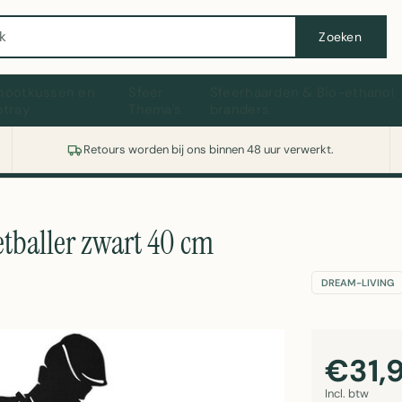
Wasmachine of koelkast nodig? Vergelijk alle prijzen op Witgoedaanbod.nl
Zoeken
hootkussen en
Sfeer
Sfeerhaarden & Bio-ethanol
ptray
Thema's
branders
Retours worden bij ons binnen 48 uur verwerkt.
baller zwart 40 cm
DREAM-LIVING
€31,
Incl. btw