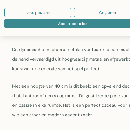
Materiaal:
Metaal met zwarte afwerking
Nee, pas aan
Weigeren
Handgemaakt:
Elk stuk is vakkundig met de hand v
Geschikt voor binnen:
Een decoratief accent voor 
Accepteer alles
Een ode aan de sport: Uniek metalen voetballer beeld
Dit dynamische en stoere metalen voetballer is een must
de hand vervaardigd uit hoogwaardig metaal en afgewerkt 
kunstwerk de energie van het spel perfect.
Met een hoogte van 40 cm is dit beeld een opvallend dec
thuiskantoor of een slaapkamer. De gestileerde pose van 
en passie in elke ruimte. Het is een perfect cadeau voor 
wie een stoer en modern accent zoekt.