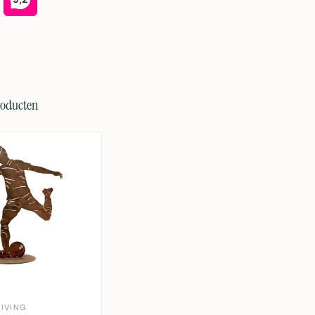
roducten
IVING