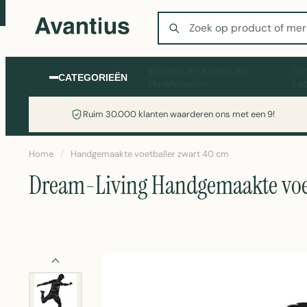
Zoeken
Wonen en Koken en
Sc
CATEGORIEËN
Huishouden
La
Ruim 30.000 klanten waarderen ons met een 9!
Home
/
Handgemaakte voetballer zwart 40 cm
Dream-Living Handgemaakte voet