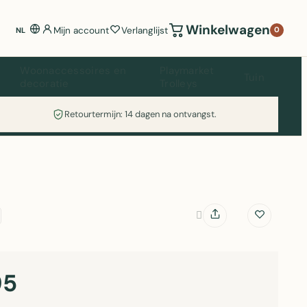
Winkelwagen
Mijn account
Verlanglijst
0
NL
Woonaccessoires en
Playmarket
Tuin
decoratie
Trolleys
Retourtermijn: 14 dagen na ontvangst.
95