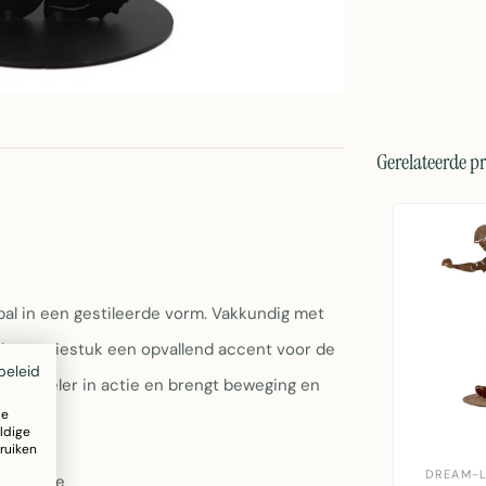
Gerelateerde p
al in een gestileerde vorm. Vakkundig met
t decoratiestuk een opvallend accent voor de
beleid
een speler in actie en brengt beweging en
ze
ldige
ruiken
DREAM-L
oorsnede