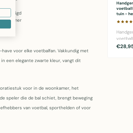
Handge
voetball
ervaardigd
tuin - h
elke kamer
Handge
voetbal
roestbr
€28,9
-have voor elke voetbalfan. Vakkundig met
cm hoog,
in een elegante zwarte kleur, vangt dit
oratiestuk voor in de woonkamer, het
de speler die de bal schiet, brengt beweging
liefhebbers van voetbal, sporthelden of voor