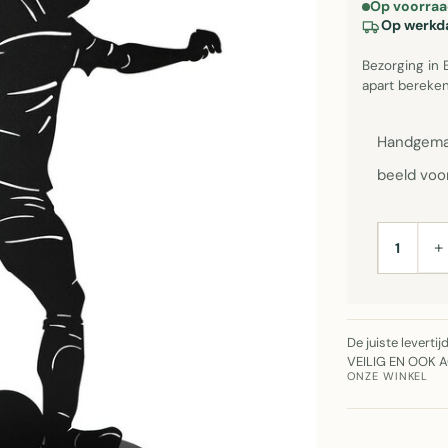
Op voorraa
Op werkda
Bezorging in 
apart bereken
Handgemaa
beeld voo
+
AANTAL
De juiste leverti
VEILIG EN OOK 
ONZE WINKEL