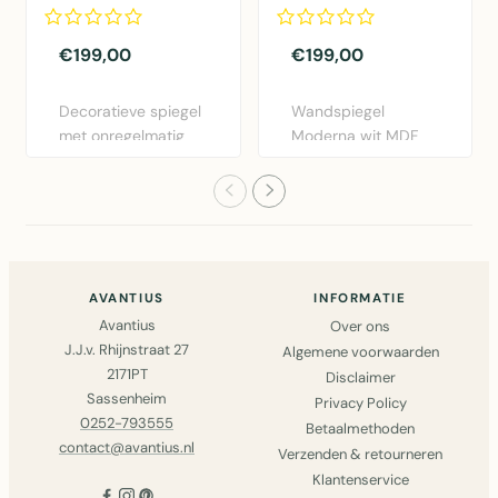
mangohout
Mdf/Spiegel Wit
donkerbruin groot
Groot
€199,00
€199,00
Decoratieve spiegel
Wandspiegel
met onregelmatig
Moderna wit MDF
mangohoutframe in
groot formaat –
donke..
120x68 cm met mo..
AVANTIUS
INFORMATIE
Avantius
Over ons
J.J.v. Rhijnstraat 27
Algemene voorwaarden
2171PT
Disclaimer
Sassenheim
Privacy Policy
0252-793555
Betaalmethoden
contact@avantius.nl
Verzenden & retourneren
Klantenservice