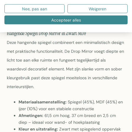
Uitstraling:
Zwart met spiegelend oppervlak voor een
Nee, pas aan
Weigeren
eigentijdse, elegante uitwerking
Gewicht en collectie:
2,03 kg, onderdeel van de
Accepteer alles
Zomer 2025 collectie
Hangende Spiegel Drop Mirror in Zwart MDF
Deze hangende spiegel combineert een minimalistisch design
met praktische functionaliteit. De Drop Mirror voegt diepte en
licht toe aan elke ruimte en fungeert tegelijkertijd als
waardevol decoratief element. Met zijn slanke vorm en sober
kleurgebruik past deze spiegel moeiteloos in verschillende
interieurstijlen.
Materiaalsamenstelling:
Spiegel (45%), MDF (45%) en
ijzer (10%) voor een stabiele constructie
Afmetingen:
61,5 cm hoog, 37 cm breed en 2,5 cm
diep – ideaal voor wand- of hoekplaatsing
Kleur en uitstraling:
Zwart met spiegelend oppervlak