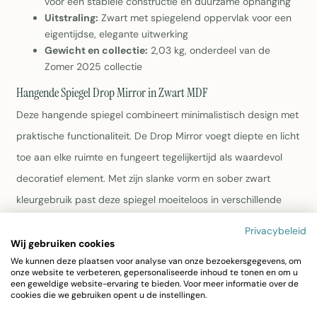
voor een stabiele constructie en duurzame ophanging
Uitstraling:
Zwart met spiegelend oppervlak voor een
eigentijdse, elegante uitwerking
Gewicht en collectie:
2,03 kg, onderdeel van de
Zomer 2025 collectie
Hangende Spiegel Drop Mirror in Zwart MDF
Deze hangende spiegel combineert minimalistisch design met
praktische functionaliteit. De Drop Mirror voegt diepte en licht
toe aan elke ruimte en fungeert tegelijkertijd als waardevol
decoratief element. Met zijn slanke vorm en sober zwart
kleurgebruik past deze spiegel moeiteloos in verschillende
interieurstijlen.
Privacybeleid
Wij gebruiken cookies
Afmetingen:
61,5 cm hoog, 37 cm breed en 2,5 cm
We kunnen deze plaatsen voor analyse van onze bezoekersgegevens, om
onze website te verbeteren, gepersonaliseerde inhoud te tonen en om u
diep – ideaal voor wand- of hoekplaatsing
een geweldige website-ervaring te bieden. Voor meer informatie over de
Materialen:
Spiegel (45%), MDF (45%) en ijzer (10%)
cookies die we gebruiken opent u de instellingen.
voor een stabiele constructie en duurzame ophanging