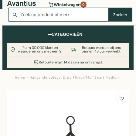
Wasmachine of koelkast nodig? Vergelijk alle prijzen op
Winkelwagen
0
Witgoedaanbod.nl
Zoeken
Zoeken
CATEGORIEËN
Ruim 30.000 klanten
Retours worden bij ons
waarderen ons met een 9!
binnen 48 uur verwerkt.
Retourtermijn: 14 dagen na ontvangst.
Home
/
Hangende spiegel Drop Mirror/Mdf Zwart Medium