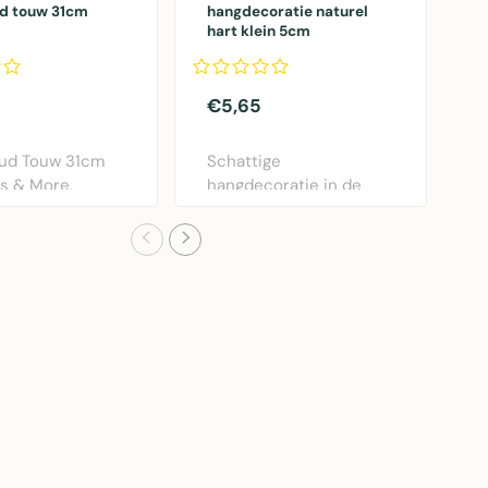
ud touw 31cm
hangdecoratie naturel
h
hart klein 5cm
1
€5,65
€
ud Touw 31cm
Schattige
R
s & More.
hangdecoratie in de
h
ief metalen
vorm van een naturel
&
hart van ..
ha