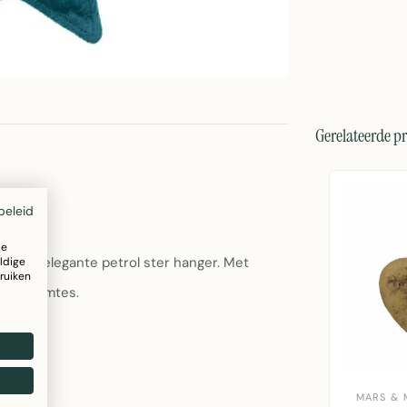
Gerelateerde p
beleid
ze
 deze elegante petrol ster hanger. Met
ldige
ruiken
rse ruimtes.
MARS & 