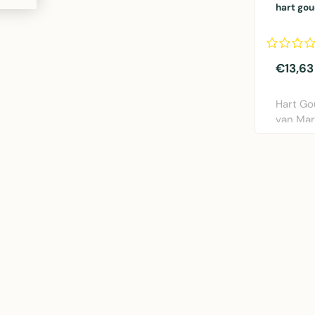
hart go
€13,63
Hart Go
van Mar
Decorat
hart..