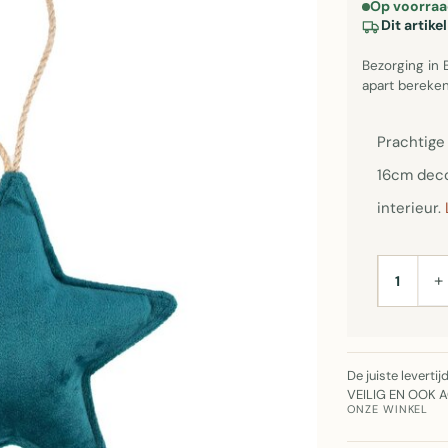
Op voorraa
Dit artik
Bezorging in 
apart bereken
Prachtige
16cm deco
interieur.
+
AANTAL
De juiste leverti
VEILIG EN OOK 
ONZE WINKEL