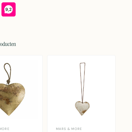
roducten
MORE
MARS & MORE
M