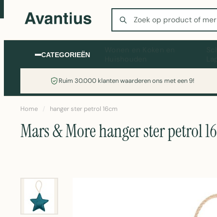
Zoeken
Wonen en Koken en
Sc
CATEGORIEËN
Huishouden
La
Ruim 30.000 klanten waarderen ons met een 9!
Home
/
hanger ster petrol 16cm
Mars & More hanger ster petrol 1