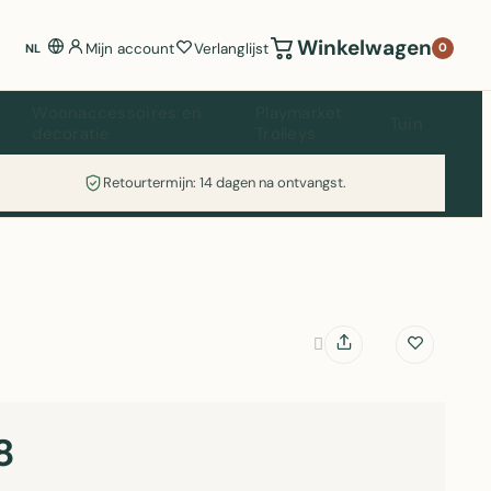
Winkelwagen
Mijn account
Verlanglijst
0
NL
Woonaccessoires en
Playmarket
Tuin
decoratie
Trolleys
Retourtermijn: 14 dagen na ontvangst.
8