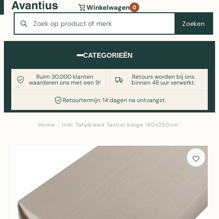
Wasmachine of koelkast nodig? Vergelijk alle prijzen op
Winkelwagen
0
Witgoedaanbod.nl
Zoeken
Zoeken
CATEGORIEËN
Ruim 30.000 klanten
Retours worden bij ons
waarderen ons met een 9!
binnen 48 uur verwerkt.
Retourtermijn: 14 dagen na ontvangst.
Home
/
Indi Tafelkleed Textiel beige 140x250cm