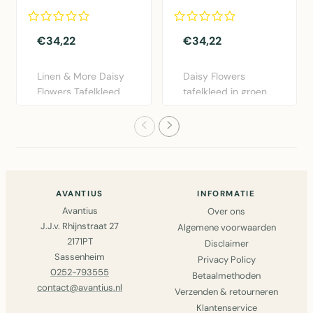
oranje 140x250cm
groen 140x250cm
€34,22
€34,22
Linen & More Daisy
Daisy Flowers
Flowers Tafelkleed
tafelkleed in groen
in fris oranje. Dit ka..
katoen, 140x250cm.
Sfeervo..
AVANTIUS
INFORMATIE
Avantius
Over ons
J.J.v. Rhijnstraat 27
Algemene voorwaarden
2171PT
Disclaimer
Sassenheim
Privacy Policy
0252-793555
Betaalmethoden
contact@avantius.nl
Verzenden & retourneren
Klantenservice