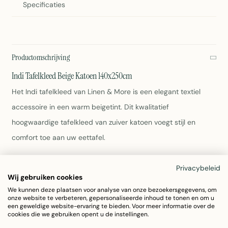
Specificaties
Productomschrijving
Indi Tafelkleed Beige Katoen 140x250cm
Het Indi tafelkleed van Linen & More is een elegant textiel
accessoire in een warm beigetint. Dit kwalitatief
hoogwaardige tafelkleed van zuiver katoen voegt stijl en
comfort toe aan uw eettafel.
Afmetingen: 140x250cm
Privacybeleid
Materiaal: 100% Katoen
Wij gebruiken cookies
Kleur: Beige
We kunnen deze plaatsen voor analyse van onze bezoekersgegevens, om
onze website te verbeteren, gepersonaliseerde inhoud te tonen en om u
Gewicht: 1kg
een geweldige website-ervaring te bieden. Voor meer informatie over de
Eenvoudig onderhoud volgens waterlabel
cookies die we gebruiken opent u de instellingen.
Artikelnummer: 7016GGAC04