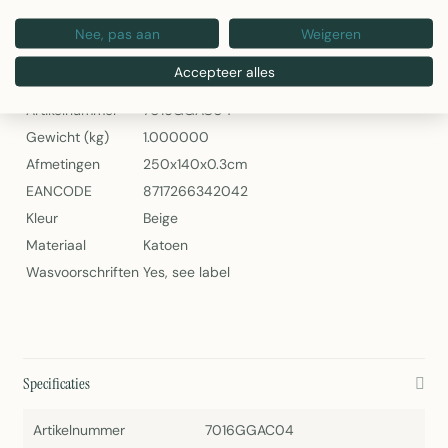
Indi Tafelkleed Beige – Linen & More
Nee, pas aan
Weigeren
Specificaties
Accepteer alles
Artikelnummer
7016GGAC04
Gewicht (kg)
1.000000
Afmetingen
250x140x0.3cm
EANCODE
8717266342042
Kleur
Beige
Materiaal
Katoen
Wasvoorschriften
Yes, see label
Specificaties
Artikelnummer
7016GGAC04