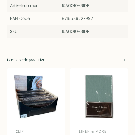
Artikelnummer
15A6010-31DPI
EAN Code
8716536227997
SKU
15A6010-31DPI
Gerelateerde producten
2LIF
LINEN & MORE