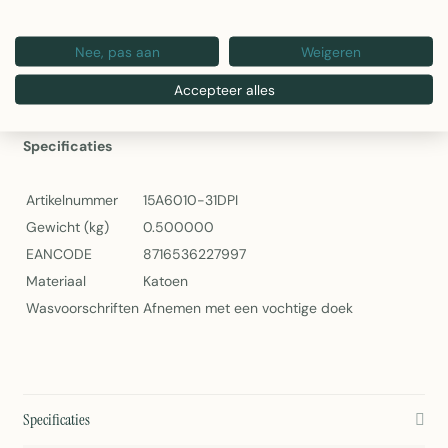
Kleur: donker roze
Gewicht: 500 gram
Nee, pas aan
Weigeren
Schoonmaak: afnemen met vochtige doek
Artikelnummer: 15A6010-31DPI
Accepteer alles
Indi Tafelloper Donker Roze 50x140cm – Linen & More
Specificaties
Artikelnummer
15A6010-31DPI
Gewicht (kg)
0.500000
EANCODE
8716536227997
Materiaal
Katoen
Wasvoorschriften
Afnemen met een vochtige doek
Specificaties