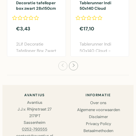
Decoratie tafelloper
Tablerunner Indi
box zwart 28x150cm
50x140 Cloud
21 rolls
50x140
€3,43
€17,10
2Lif Decoratie
Tablerunner Indi
Tafelloper Box Zwart
50x140 Cloud -
28x150cm -
Elegante katoen
Polyester taf..
tafelloper i..
AVANTIUS
INFORMATIE
Avantius
Over ons
J.J.v. Rhijnstraat 27
Algemene voorwaarden
2171PT
Disclaimer
Sassenheim
Privacy Policy
0252-793555
Betaalmethoden
contact@avantius.nl