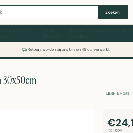
Wasmachine of koelkast nodig? Vergelijk alle prijzen op Witgoedaanbod.nl
Zoeken
hootkussen en
Sfeer
Sfeerhaarden & Bio-ethanol
ptray
Thema's
branders
Retours worden bij ons binnen 48 uur verwerkt.
en 30x50cm
LINEN & MORE
€24,
Incl. btw