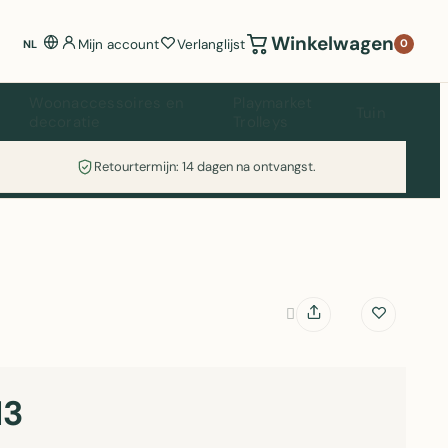
Winkelwagen
Mijn account
Verlanglijst
0
NL
Woonaccessoires en
Playmarket
Tuin
decoratie
Trolleys
Retourtermijn: 14 dagen na ontvangst.
13