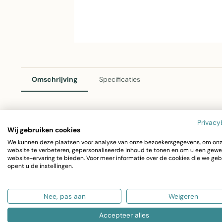
Omschrijving
Specificaties
Privacy
Jorvik Sierkussen Groen 30x50cm
Wij gebruiken cookies
We kunnen deze plaatsen voor analyse van onze bezoekersgegevens, om on
Het Jorvik sierkussen in groen van Linen & More is het 
website te verbeteren, gepersonaliseerde inhoud te tonen en om u een gewe
website-ervaring te bieden. Voor meer informatie over de cookies die we geb
slaapkamer of kantoor. Dit comfortabele kussen voegt wa
opent u de instellingen.
combineert stijl met gebruiksgemak.
Nee, pas aan
Weigeren
Afmetingen: 30x50cm (dikte 3,5cm)
Accepteer alles
Kleur: Groen