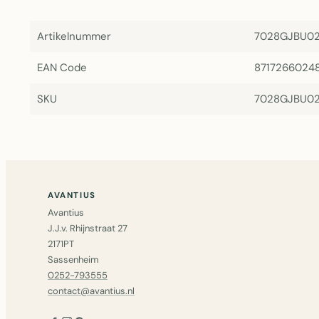
Artikelnummer
7028GJBU0
EAN Code
8717266024
SKU
7028GJBU0
AVANTIUS
Avantius
J.J.v. Rhijnstraat 27
2171PT
Sassenheim
0252-793555
contact@avantius.nl