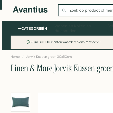
Zoeken
Wonen en Koken en
Sc
CATEGORIEËN
Huishouden
La
Ruim 30.000 klanten waarderen ons met een 9!
Home
/
Jorvik Kussen groen 30x50cm
Linen & More Jorvik Kussen gro