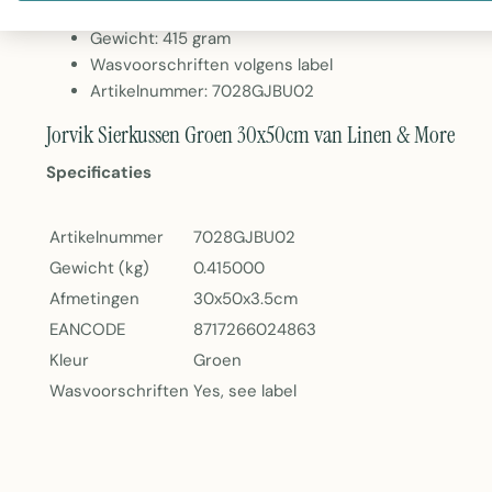
Merk: Linen & More
Gewicht: 415 gram
Wasvoorschriften volgens label
Artikelnummer: 7028GJBU02
Jorvik Sierkussen Groen 30x50cm van Linen & More
Specificaties
Artikelnummer
7028GJBU02
Gewicht (kg)
0.415000
Afmetingen
30x50x3.5cm
EANCODE
8717266024863
Kleur
Groen
Wasvoorschriften
Yes, see label