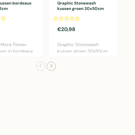
kussen bordeaux
Graphic Stonewash
k
12cm
kussen groen 30x50cm
o
€20,98
€
 More Flower
Graphic Stonewash
M
sen in bordeaux
kussen groen 30x50cm
s
ameter 40..
van Linen & More. Lux..
o