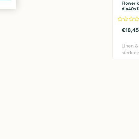
Flower 
dia40x
€18,45
Linen &
sierkus
rood. Di