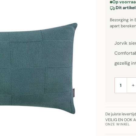
Op voorraa
Dit artik
Bezorging in 
apart bereken
Jorvik si
Comfortab
gezellig in
+
AANTAL
De juiste leverti
VEILIG EN OOK 
ONZE WINKEL