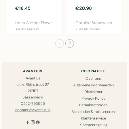
€18,45
€20,98
Linen & More Flower
Graphic Stonewash
sierkussen in
kussen groen
bordeaux rood.
30x50cm van Linen
Diameter 40..
& More. Lux..
AVANTIUS
INFORMATIE
Avantius
Over ons
J.J.v. Rhijnstraat 27
Algemene voorwaarden
2171PT
Disclaimer
Sassenheim
Privacy Policy
0252-793555
Betaalmethoden
contact@avantius.nl
Verzenden & retourneren
Klantenservice
Klachtenregeling