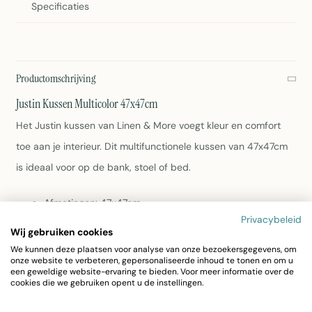
Specificaties
Productomschrijving
Justin Kussen Multicolor 47x47cm
Het Justin kussen van Linen & More voegt kleur en comfort
toe aan je interieur. Dit multifunctionele kussen van 47x47cm
is ideaal voor op de bank, stoel of bed.
Afmetingen: 47x47cm
Materiaal: Polyester
Privacybeleid
Wij gebruiken cookies
Kleur: Beige met multicolor details
We kunnen deze plaatsen voor analyse van onze bezoekersgegevens, om
Gewicht: 0,55kg
onze website te verbeteren, gepersonaliseerde inhoud te tonen en om u
Wasbaar volgens etiket
een geweldige website-ervaring te bieden. Voor meer informatie over de
Artikelnummer: 7003GAAW02
cookies die we gebruiken opent u de instellingen.
Justin Kussen Multicolor 47x47cm van Linen & More