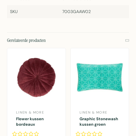
SKU
7003GAAW02
Gerelateerde producten
LINEN & MORE
LINEN & MORE
Flower kussen
Graphic Stonewash
bordeaux
kussen groen
dia40x12cm
30x50cm