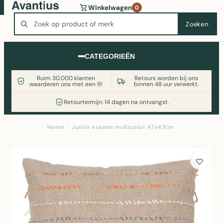
Wasmachine of koelkast nodig? Vergelijk alle prijzen op
Winkelwagen
0
Witgoedaanbod.nl
Zoeken
Zoeken
CATEGORIEËN
Ruim 30.000 klanten
Retours worden bij ons
waarderen ons met een 9!
binnen 48 uur verwerkt.
Retourtermijn: 14 dagen na ontvangst.
Home
/
Justin kussen multicolor 47x47cm