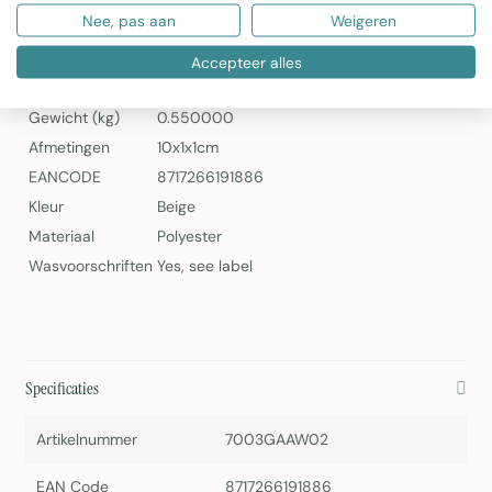
Nee, pas aan
Weigeren
Specificaties
Accepteer alles
Artikelnummer
7003GAAW02
Gewicht (kg)
0.550000
Afmetingen
10x1x1cm
EANCODE
8717266191886
Kleur
Beige
Materiaal
Polyester
Wasvoorschriften
Yes, see label
Specificaties
Artikelnummer
7003GAAW02
EAN Code
8717266191886