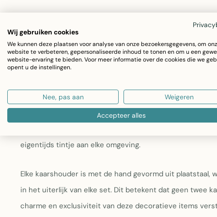
Druppelvormig ontwerp:
Eigentijds silhouet dat e
Privacy
Handgemaakte kwaliteit:
Elk stuk is uniek met natuu
Wij gebruiken cookies
ambachtelijk vakmanschap in plaatstaal
We kunnen deze plaatsen voor analyse van onze bezoekersgegevens, om on
website te verbeteren, gepersonaliseerde inhoud te tonen en om u een gewe
Afwerking:
Zwartwatmatte buitenkant met glanzend v
website-ervaring te bieden. Voor meer informatie over de cookies die we geb
Afmetingen:
Twee maten in set – 14 x 18 x 14 cm en 1
opent u de instellingen.
opstellingen
De handgemaakte kaarshouders, theelichthouders van de 
Nee, pas aan
Weigeren
unieke toevoeging aan elke ruimte. Deze prachtige kaars
Accepteer alles
vervaardigd, met oog voor detail en esthetiek. Hun drup
eigentijds tintje aan elke omgeving.
Elke kaarshouder is met de hand gevormd uit plaatstaal, w
in het uiterlijk van elke set. Dit betekent dat geen twee 
charme en exclusiviteit van deze decoratieve items verst