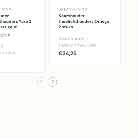
IVING
DREAM-LIVING
D
uder-
Kaarshouder-
K
thouders Yara 2
theelichthouders Omega
t
art goud
2 stuks
s
3,0
Kaarshouder-
S
theelichthouders
h
 2
Omega set van 2 stuks,
k
rvormige
€34,25
€
handgemaakt met mat
m
hthouders Yara
zwart a..
-
t met gouden
nt -..