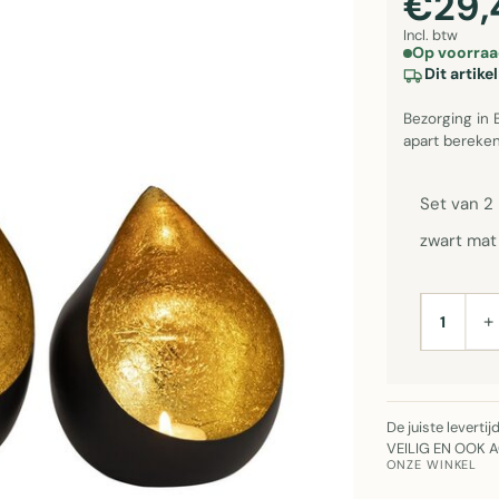
€29,
Incl. btw
Op voorraa
Dit artik
Bezorging in 
apart bereken
Set van 2
zwart mat
+
AANTAL
De juiste leverti
VEILIG EN OOK 
ONZE WINKEL