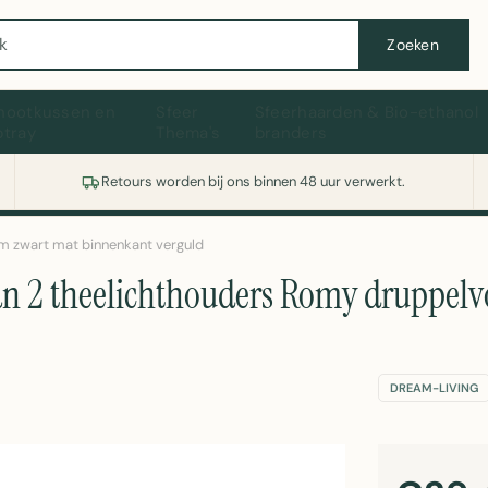
Wasmachine of koelkast nodig? Vergelijk alle prijzen op Witgoedaanbod.nl
Zoeken
hootkussen en
Sfeer
Sfeerhaarden & Bio-ethanol
ptray
Thema's
branders
Retours worden bij ons binnen 48 uur verwerkt.
m zwart mat binnenkant verguld
an 2 theelichthouders Romy druppel
DREAM-LIVING