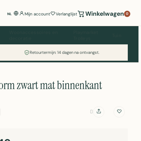
Winkelwagen
Mijn account
Verlanglijst
0
NL
Woonaccessoires en
Playmarket
Tuin
decoratie
Trolleys
Retourtermijn: 14 dagen na ontvangst.
vorm zwart mat binnenkant