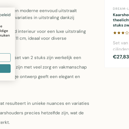
DREAM-L
legantie en moderne eenvoud uitstraalt
beleid
Kaarsho
rlijke variaties in uitstraling dankzij
theelich
stuks zw
ze
ldige
erguld interieur voor een luxe uitstraling
ruiken
1 x 13 x 11 cm, ideaal voor diverse
Set van
cilinde
theelic
€27,83
Romy set van 2 stuks zijn werkelijk een
in zwar
houders zijn met veel zorg en vakmanschap
binnenka
pelvormige ontwerp geeft een elegant en
at resulteert in unieke nuances en variaties
kaarshouders precies hetzelfde zijn, wat de
erkt.