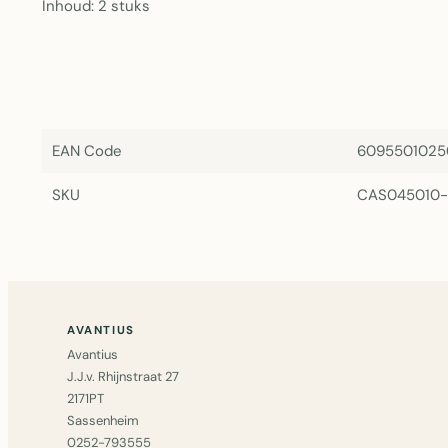
Inhoud: 2 stuks
EAN Code
6095501025
SKU
CAS045010
AVANTIUS
Avantius
J.J.v. Rhijnstraat 27
2171PT
Sassenheim
0252-793555