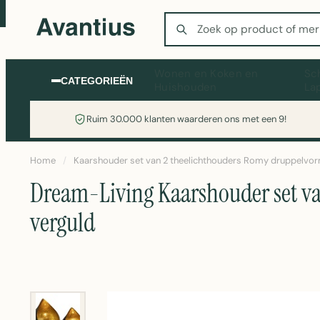
Zoeken
Wonen en Koken en
Sc
CATEGORIEËN
Huishouden
La
Ruim 30.000 klanten waarderen ons met een 9!
Home
/
Kaarshouder set van 2 theelichthouders Romy druppelvor
Dream-Living Kaarshouder set v
verguld