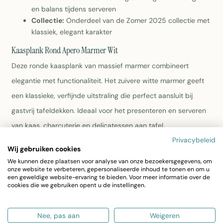
en balans tijdens serveren
Collectie:
Onderdeel van de Zomer 2025 collectie met
klassiek, elegant karakter
Kaasplank Rond Apero Marmer Wit
Deze ronde kaasplank van massief marmer combineert
elegantie met functionaliteit. Het zuivere witte marmer geeft
een klassieke, verfijnde uitstraling die perfect aansluit bij
gastvrij tafeldekken. Ideaal voor het presenteren en serveren
van kaas, charcuterie en delicatessen aan tafel.
Privacybeleid
Wij gebruiken cookies
Materiaal:
100% massief marmer in wit voor
We kunnen deze plaatsen voor analyse van onze bezoekersgegevens, om
duurzaamheid en tijdloos design
onze website te verbeteren, gepersonaliseerde inhoud te tonen en om u
Afmetingen:
30 x 38 cm met een dikte van 1,5 cm,
een geweldige website-ervaring te bieden. Voor meer informatie over de
cookies die we gebruiken opent u de instellingen.
compact en elegant op tafel
Gewicht en stabiliteit:
3 kilogram zorgt voor stevigheid
en balans tijdens gebruik
Nee, pas aan
Weigeren
Collectie:
Onderdeel van de Zomer 2025 collectie met