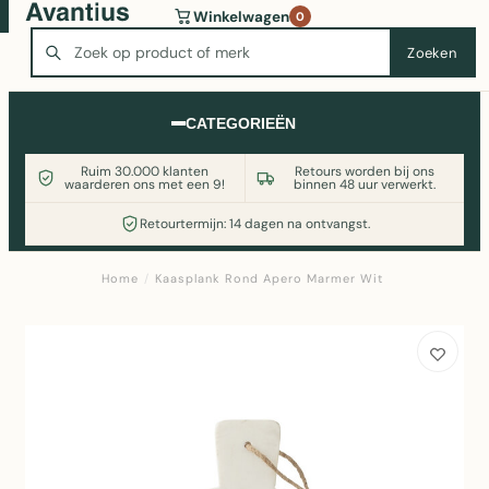
Wasmachine of koelkast nodig? Vergelijk alle prijzen op
Winkelwagen
0
Witgoedaanbod.nl
Zoeken
Zoeken
CATEGORIEËN
Ruim 30.000 klanten
Retours worden bij ons
waarderen ons met een 9!
binnen 48 uur verwerkt.
Retourtermijn: 14 dagen na ontvangst.
Home
/
Kaasplank Rond Apero Marmer Wit