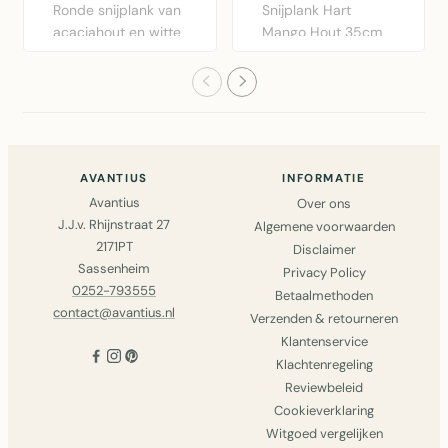
Ronde snijplank van
Snijplank Hart
acaciahout en witte
Mango Hout 35cm
hars, diameter 41
van Mars & More.
cm..
Handgemaakte..
AVANTIUS
INFORMATIE
Avantius
Over ons
J.J.v. Rhijnstraat 27
Algemene voorwaarden
2171PT
Disclaimer
Sassenheim
Privacy Policy
0252-793555
Betaalmethoden
contact@avantius.nl
Verzenden & retourneren
Klantenservice
Klachtenregeling
Reviewbeleid
Cookieverklaring
Witgoed vergelijken