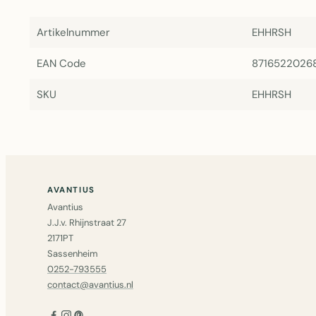
Artikelnummer
EHHRSH
EAN Code
8716522026
SKU
EHHRSH
AVANTIUS
Avantius
J.J.v. Rhijnstraat 27
2171PT
Sassenheim
0252-793555
contact@avantius.nl