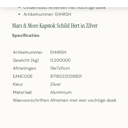
Design: Elegant hert schildvorm
Onderhoud: Afnemen met vochtige doek
Artikelnummer: EHHRSH
Mars & More Kapstok Schild Hert in Zilver
Specificaties
Artikelnummer
EHHRSH
Gewicht (kg)
0.200000
Afmetingen
19x7x11cm
EANCODE
8716522026801
Kleur
Zilver
Materiaal
Aluminium
Wasvoorschriften
Afnemen met een vochtige doek