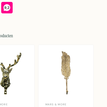
roducten
MORE
MARS & MORE
M