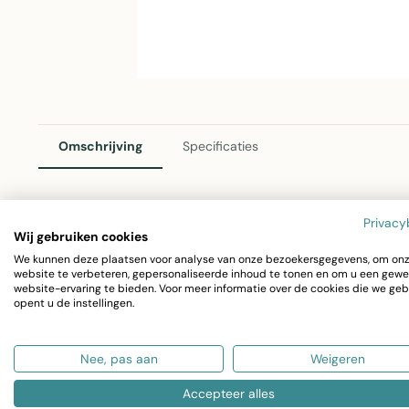
Omschrijving
Specificaties
Privacy
Mars & More Kapstok Schild Hert in Zilver
Wij gebruiken cookies
We kunnen deze plaatsen voor analyse van onze bezoekersgegevens, om on
Een stijlvolle en functionele kapstok met hertendesign v
website te verbeteren, gepersonaliseerde inhoud te tonen en om u een gewe
website-ervaring te bieden. Voor meer informatie over de cookies die we geb
combineert vorm en functie perfect in uw interieur.
opent u de instellingen.
Materiaal: Aluminium met zilverkleurige afwerking
Nee, pas aan
Weigeren
Afmetingen: 19 x 7 x 11 cm
Gewicht: 200 gram
Accepteer alles