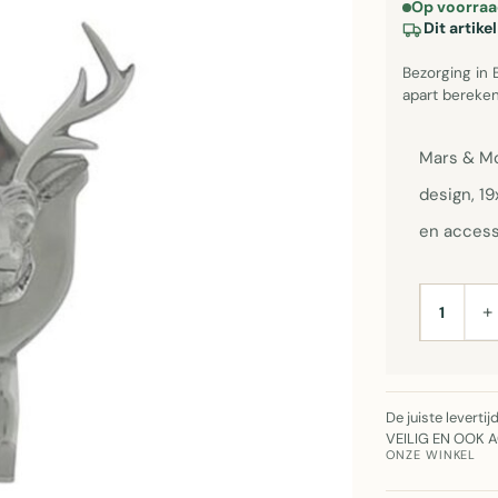
Op voorraa
Dit artik
Bezorging in 
apart bereken
Mars & Mor
design, 19
en access
+
AANTAL
De juiste leverti
VEILIG EN OOK 
ONZE WINKEL