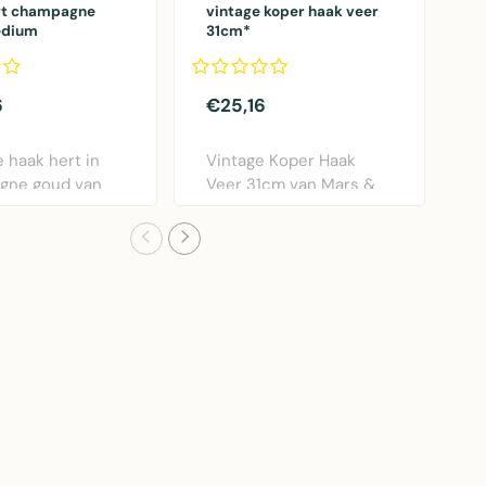
rt champagne
vintage koper haak veer
k
edium
31cm*
6
€25,16
€
 haak hert in
Vintage Koper Haak
E
gne goud van
Veer 31cm van Mars &
k
More. Medium..
More. Elegante goudk..
&