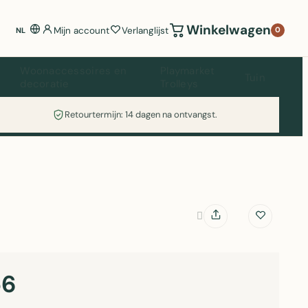
Winkelwagen
Mijn account
Verlanglijst
0
NL
Woonaccessoires en
Playmarket
Tuin
decoratie
Trolleys
Retourtermijn: 14 dagen na ontvangst.
56