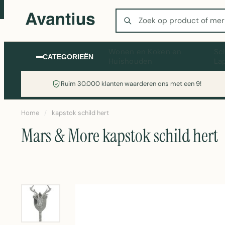
Zoeken
Wonen en Koken en
Sc
CATEGORIEËN
Huishouden
La
Ruim 30.000 klanten waarderen ons met een 9!
Home
/
kapstok schild hert
Mars & More kapstok schild hert