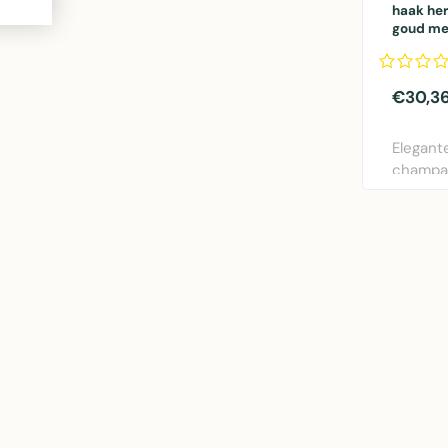
haak he
goud m
€30,3
Elegante
champa
Mars & 