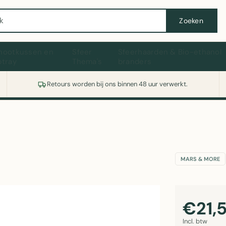
Wasmachine of koelkast nodig? Vergelijk alle prijzen op Witgoedaanbod.nl
Zoeken
hootkussen en
Sfeer
Sfeerhaarden & Bio-ethanol
ptray
Thema's
branders
Retours worden bij ons binnen 48 uur verwerkt.
MARS & MORE
€21,
Incl. btw