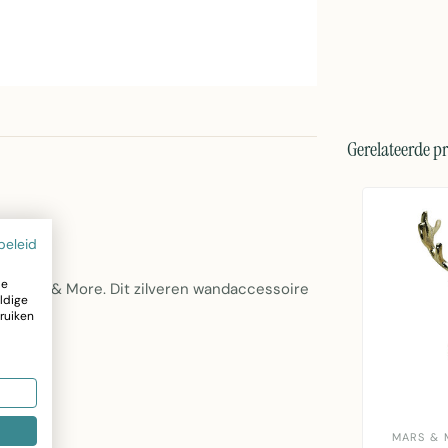
Gerelateerde p
beleid
ze
an Mars & More. Dit zilveren wandaccessoire
ldige
ruiken
MARS & 