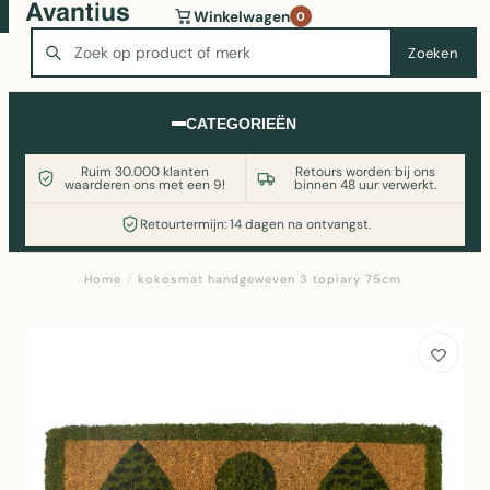
Wasmachine of koelkast nodig? Vergelijk alle prijzen op
Winkelwagen
0
Witgoedaanbod.nl
Zoeken
Zoeken
CATEGORIEËN
Ruim 30.000 klanten
Retours worden bij ons
waarderen ons met een 9!
binnen 48 uur verwerkt.
Retourtermijn: 14 dagen na ontvangst.
Home
/
kokosmat handgeweven 3 topiary 75cm