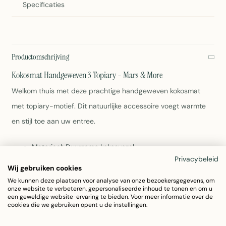
Specificaties
Productomschrijving
Kokosmat Handgeweven 3 Topiary - Mars & More
Welkom thuis met deze prachtige handgeweven kokosmat
met topiary-motief. Dit natuurlijke accessoire voegt warmte
en stijl toe aan uw entree.
Materiaal: Duurzame kokosvezel
Afmetingen: 75 x 45 x 4 cm
Privacybeleid
Wij gebruiken cookies
Kleur: Multi
We kunnen deze plaatsen voor analyse van onze bezoekersgegevens, om
Gewicht: 3 kg
onze website te verbeteren, gepersonaliseerde inhoud te tonen en om u
Handgeweven kwaliteit
een geweldige website-ervaring te bieden. Voor meer informatie over de
Topiary design voor elegante uitstraling
cookies die we gebruiken opent u de instellingen.
Kokosmat Handgeweven 3 Topiary van Mars & More