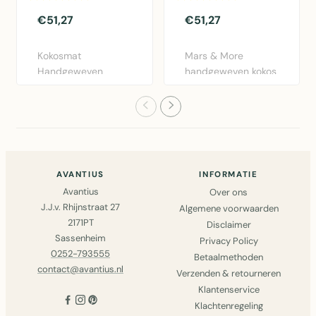
€51,27
€51,27
Kokosmat
Mars & More
Handgeweven
handgeweven kokos
Wilde Bloemen
deurmat met
75cm - Natuurlijke
golferspatroon. 75..
kokosv..
AVANTIUS
INFORMATIE
Avantius
Over ons
J.J.v. Rhijnstraat 27
Algemene voorwaarden
2171PT
Disclaimer
Sassenheim
Privacy Policy
0252-793555
Betaalmethoden
contact@avantius.nl
Verzenden & retourneren
Klantenservice
Klachtenregeling