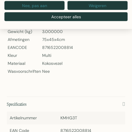
Nee, pas aan
Weigeren
Specificaties
Accepteer alles
Artikelnummer
KMHG3T
Gewicht (kg)
3.000000
Afmetingen
75x45x4cm
EANCODE
8716522008814
Kleur
Multi
Materiaal
Kokosvezel
Wasvoorschriften
Nee
Specificaties
Artikelnummer
KMHG3T
EAN Code
8716522008814