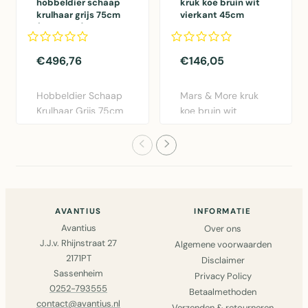
hobbeldier schaap
kruk koe bruin wit
krulhaar grijs 75cm
vierkant 45cm
(ovis aries)
€496,76
€146,05
Hobbeldier Schaap
Mars & More kruk
Krulhaar Grijs 75cm
koe bruin wit
van Mars & More.
vierkant 45cm.
Pluiz..
Authentieke va..
AVANTIUS
INFORMATIE
Avantius
Over ons
J.J.v. Rhijnstraat 27
Algemene voorwaarden
2171PT
Disclaimer
Sassenheim
Privacy Policy
0252-793555
Betaalmethoden
contact@avantius.nl
Verzenden & retourneren