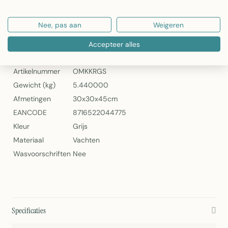
Artikelnummer: OMKKRGS
Nee, pas aan
Weigeren
Kruk Koe Grijs Rond 45cm van Mars & More
Specificaties
Accepteer alles
Artikelnummer
OMKKRGS
Gewicht (kg)
5.440000
Afmetingen
30x30x45cm
EANCODE
8716522044775
Kleur
Grijs
Materiaal
Vachten
Wasvoorschriften
Nee
Specificaties