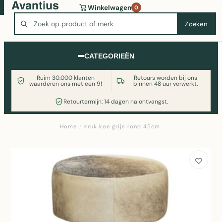
Wasmachine of koelkast nodig? Vergelijk alle prijzen op
Winkelwagen
0
Witgoedaanbod.nl
Zoeken
Zoeken
CATEGORIEËN
Ruim 30.000 klanten
Retours worden bij ons
waarderen ons met een 9!
binnen 48 uur verwerkt.
Retourtermijn: 14 dagen na ontvangst.
Home
/
kruk koe grijs rond 45cm