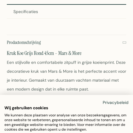
Specificaties
Productomschrijving
Kruk Koe Grijs Rond 45cm - Mars & More
Een stijlvolle en comfortabele zitpuff in grijze koeienprint. Deze
decoratieve kruk van Mars & More is het perfecte accent voor
je interieur. Gemaakt van duurzaam vachten materiaal met
een modern design dat in elke ruimte past.
Privacybeleid
Kleur: Grijs met koeienprint
Wij gebruiken cookies
Materiaal: Vachten
We kunnen deze plaatsen voor analyse van onze bezoekersgegevens, om
Afmetingen: 30x30x45cm (hoogte)
onze website te verbeteren, gepersonaliseerde inhoud te tonen en om u
Vorm: Rond
een geweldige website-ervaring te bieden. Voor meer informatie over de
cookies die we gebruiken opent u de instellingen.
Gewicht: 5,4 kg