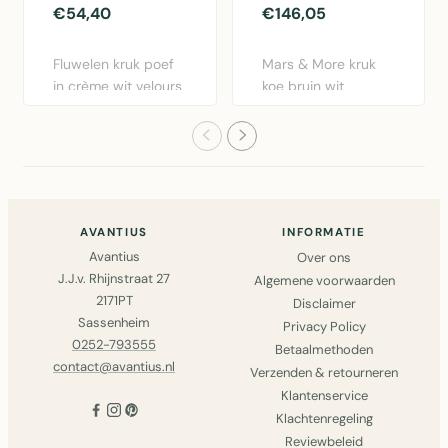
€54,40
€146,05
Fluwelen kruk poef
Mars & More kruk
in crème wit velours
koe bruin wit
met praktische
vierkant 45cm.
opber..
Authentieke va..
AVANTIUS
INFORMATIE
Avantius
Over ons
J.J.v. Rhijnstraat 27
Algemene voorwaarden
2171PT
Disclaimer
Sassenheim
Privacy Policy
0252-793555
Betaalmethoden
contact@avantius.nl
Verzenden & retourneren
Klantenservice
Klachtenregeling
Reviewbeleid