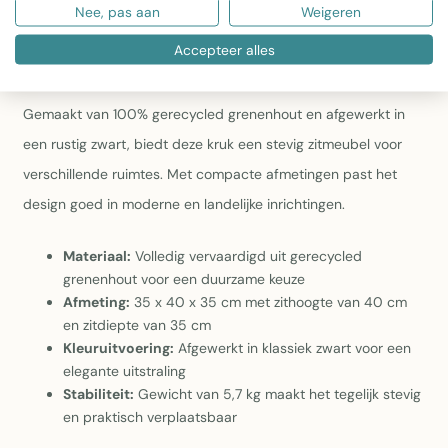
Nee, pas aan
Weigeren
gebouwd en tegelijkertijd eenvoudig verplaatsbaar
Accepteer alles
Kruk Will Pine Wood Zwart
Deze kruk combineert functionaliteit met duurzaamheid.
Gemaakt van 100% gerecycled grenenhout en afgewerkt in
een rustig zwart, biedt deze kruk een stevig zitmeubel voor
verschillende ruimtes. Met compacte afmetingen past het
design goed in moderne en landelijke inrichtingen.
Materiaal:
Volledig vervaardigd uit gerecycled
grenenhout voor een duurzame keuze
Afmeting:
35 x 40 x 35 cm met zithoogte van 40 cm
en zitdiepte van 35 cm
Kleuruitvoering:
Afgewerkt in klassiek zwart voor een
elegante uitstraling
Stabiliteit:
Gewicht van 5,7 kg maakt het tegelijk stevig
en praktisch verplaatsbaar