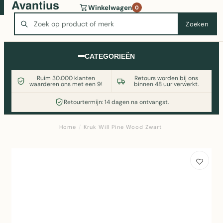
Wasmachine of koelkast nodig? Vergelijk alle prijzen op
Winkelwagen
0
Witgoedaanbod.nl
Zoeken
Zoeken
CATEGORIEËN
Ruim 30.000 klanten
Retours worden bij ons
waarderen ons met een 9!
binnen 48 uur verwerkt.
Retourtermijn: 14 dagen na ontvangst.
Home
/
Kruk Will Pine Wood Zwart