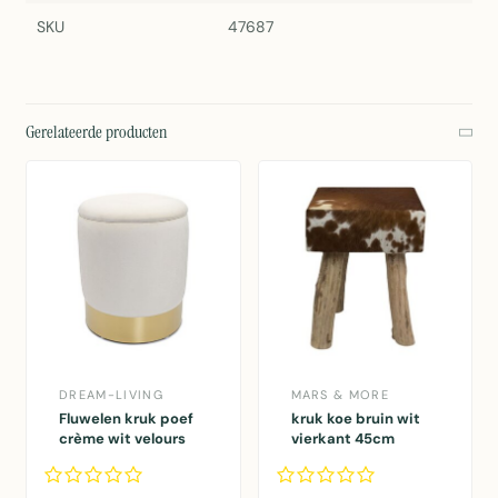
SKU
47687
Gerelateerde producten
DREAM-LIVING
MARS & MORE
Fluwelen kruk poef
kruk koe bruin wit
crème wit velours
vierkant 45cm
met opbergruimte Ø
31 H 38 cm