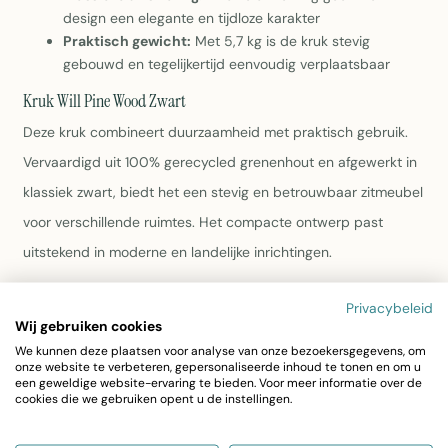
design een elegante en tijdloze karakter
Praktisch gewicht:
Met 5,7 kg is de kruk stevig
gebouwd en tegelijkertijd eenvoudig verplaatsbaar
Kruk Will Pine Wood Zwart
Deze kruk combineert duurzaamheid met praktisch gebruik.
Vervaardigd uit 100% gerecycled grenenhout en afgewerkt in
klassiek zwart, biedt het een stevig en betrouwbaar zitmeubel
voor verschillende ruimtes. Het compacte ontwerp past
uitstekend in moderne en landelijke inrichtingen.
Duurzaam materiaal:
Volledig gemaakt van gerecycled
Privacybeleid
Wij gebruiken cookies
grenenhout, een bewuste keuze voor het milieu
Compacte afmetingen:
35 x 40 x 35 cm met zithoogte
We kunnen deze plaatsen voor analyse van onze bezoekersgegevens, om
onze website te verbeteren, gepersonaliseerde inhoud te tonen en om u
van 40 cm, ideaal voor kleine en grotere ruimtes
een geweldige website-ervaring te bieden. Voor meer informatie over de
Klassieke uitstraling:
Zwarte afwerking geeft het
cookies die we gebruiken opent u de instellingen.
design een elegante en tijdloze karakter
Praktisch gewicht:
Met 5,7 kg is de kruk stevig