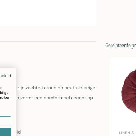
Gerelateerde p
beleid
eur. Met zijn zachte katoen en neutrale beige
ze
ldige
 Het kussen vormt een comfortabel accent op
ruiken
rzaamheid
LINEN &