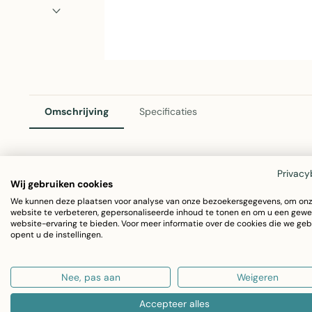
Omschrijving
Specificaties
Privacy
Cosy Cotton Sierkussen Beige – Groot
Wij gebruiken cookies
Dit sierkussen brengt warmte en gezelligheid in uw interi
We kunnen deze plaatsen voor analyse van onze bezoekersgegevens, om on
website te verbeteren, gepersonaliseerde inhoud te tonen en om u een gewe
kleur past het moeiteloos bij diverse inrichtingsstijlen.
website-ervaring te bieden. Voor meer informatie over de cookies die we geb
opent u de instellingen.
bank, stoel of bed.
Nee, pas aan
Weigeren
Afmeting:
46 x 46 cm (groot formaat)
Materiaal:
100% katoen voor zacht comfort en duu
Accepteer alles