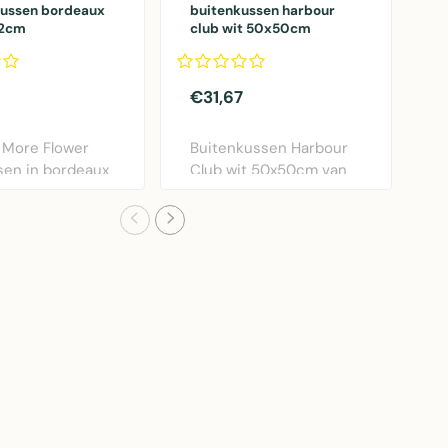
kussen bordeaux
buitenkussen harbour
G
12cm
club wit 50x50cm
k
€31,67
€
 More Flower
Buitenkussen Harbour
G
sen in bordeaux
Club wit 50x50cm van
k
ameter 40..
Mars & More. Weers..
v