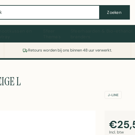
Wasmachine of koelkast nodig? Vergelijk alle prijzen op Witgoedaanbod.nl
Zoeken
hootkussen en
Sfeer
Sfeerhaarden & Bio-ethanol
ptray
Thema's
branders
Retours worden bij ons binnen 48 uur verwerkt.
IGE L
J-LINE
€25,
Incl. btw