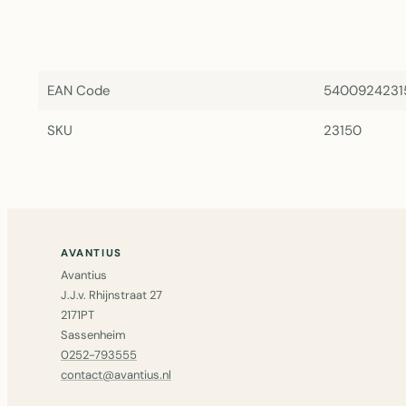
EAN Code
5400924231
SKU
23150
AVANTIUS
Avantius
J.J.v. Rhijnstraat 27
2171PT
Sassenheim
0252-793555
contact@avantius.nl