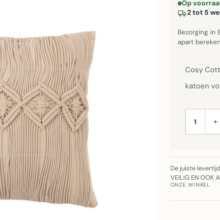
Op voorraa
2 tot 5 w
Bezorging in 
apart bereken
Cosy Cott
katoen vo
+
AANTAL
De juiste leverti
VEILIG EN OOK 
ONZE WINKEL