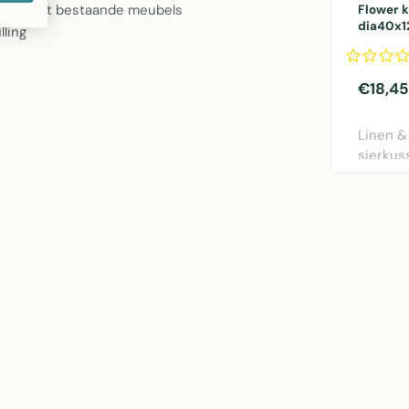
neert met bestaande meubels
Flower 
dia40x
ling
€18,45
Linen &
sierkus
rood. Di