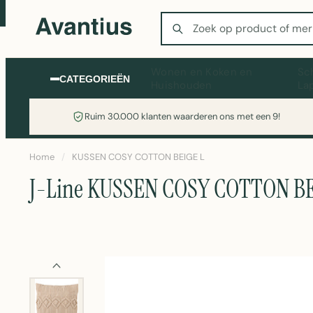
Zoeken
Wonen en Koken en
Sc
CATEGORIEËN
Huishouden
La
Ruim 30.000 klanten waarderen ons met een 9!
Home
/
KUSSEN COSY COTTON BEIGE L
J-Line KUSSEN COSY COTTON BE