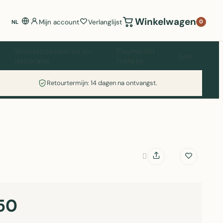
Winkelwagen
Mijn account
Verlanglijst
0
NL
Woonaccessoires en
Playmarket
Tuin
decoratie
Trolleys
Retourtermijn: 14 dagen na ontvangst.
50