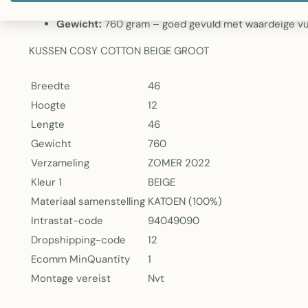
Kleur:
Beige – een neutrale tint die elegant combi
Gewicht:
760 gram – goed gevuld met waardeige vul
KUSSEN COSY COTTON BEIGE GROOT
Breedte
46
Hoogte
12
Lengte
46
Gewicht
760
Verzameling
ZOMER 2022
Kleur 1
BEIGE
Materiaal samenstelling
KATOEN (100%)
Intrastat-code
94049090
Dropshipping-code
12
Ecomm MinQuantity
1
Montage vereist
Nvt