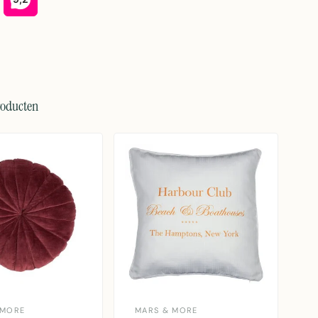
roducten
 MORE
MARS & MORE
L