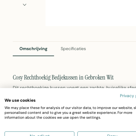
Omschrijving
Specificaties
Cosy Rechthoekig Bedjekussen in Gebroken Wit
Dit rechthoekige kussen voegt een zachte, huiselijke sfee
Privacy 
volledig vervaardigd uit 100% katoen in een subtiel gebro
We use cookies
warme uitstraling die bij verschillende interieurstielen aan
We may place these for analysis of our visitor data, to improve our website, 
personalised content and to give you a great website experience. For more
information about the cookies we use open the settings.
Afmetingen:
60 cm lang, 37,5 cm breed en 13 cm di
Materiaal:
100% katoen met een natuurlijke, zachte