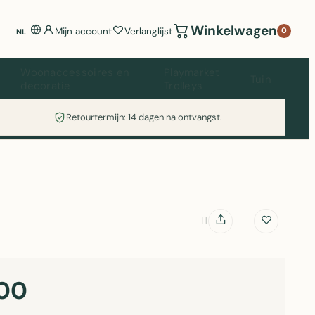
Winkelwagen
Mijn account
Verlanglijst
0
NL
Woonaccessoires en
Playmarket
Tuin
decoratie
Trolleys
Retourtermijn: 14 dagen na ontvangst.
00