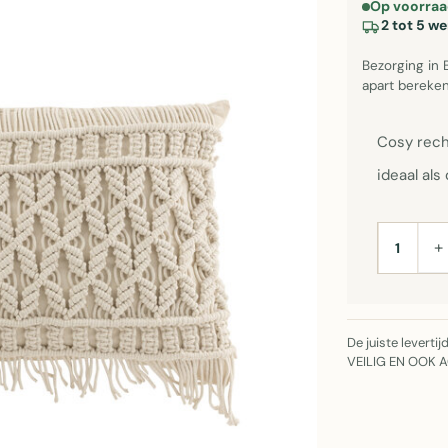
Op voorraa
2 tot 5 w
Bezorging in 
apart bereken
Cosy rech
ideaal al
+
AANTAL
De juiste leverti
VEILIG EN OOK 