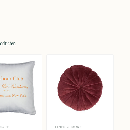
roducten
MORE
LINEN & MORE
L