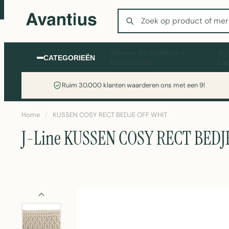
Zoeken
Wonen en Koken en
Sc
CATEGORIEËN
Huishouden
La
Ruim 30.000 klanten waarderen ons met een 9!
Home
/
KUSSEN COSY RECT BEDJE OFF WHIT
J-Line KUSSEN COSY RECT BEDJ