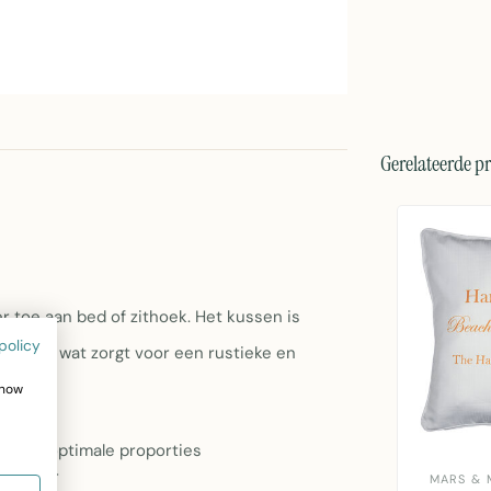
Gerelateerde p
r toe aan bed of zithoek. Het kussen is
policy
ken wit, wat zorgt voor een rustieke en
sluit.
show
k voor optimale proporties
 textuur
MARS & 