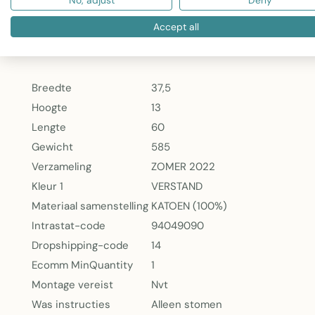
No, adjust
Deny
Kleur:
Gebroken wit voor een universeel en elegant u
Onderhoud:
Alleen stomen aanbevolen om de kwali
Accept all
KUSSEN COSY RECHTHOEK KATOEN GEBROKEN WIT
Breedte
37,5
Hoogte
13
Lengte
60
Gewicht
585
Verzameling
ZOMER 2022
Kleur 1
VERSTAND
Materiaal samenstelling
KATOEN (100%)
Intrastat-code
94049090
Dropshipping-code
14
Ecomm MinQuantity
1
Montage vereist
Nvt
Was instructies
Alleen stomen