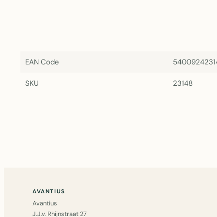
EAN Code
5400924231
SKU
23148
AVANTIUS
Avantius
J.J.v. Rhijnstraat 27