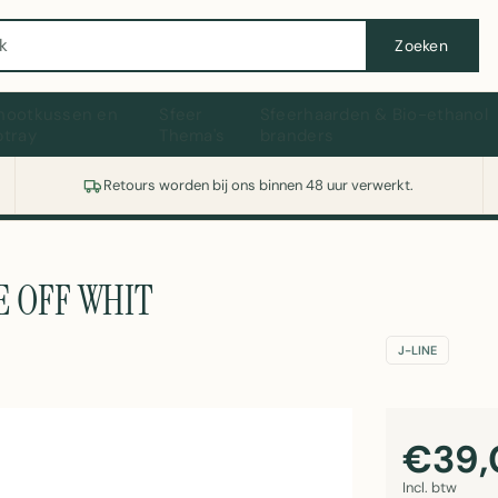
Wasmachine of koelkast nodig? Vergelijk alle prijzen op Witgoedaanbod.nl
Zoeken
hootkussen en
Sfeer
Sfeerhaarden & Bio-ethanol
ptray
Thema's
branders
Retours worden bij ons binnen 48 uur verwerkt.
E OFF WHIT
J-LINE
€39,
Incl. btw