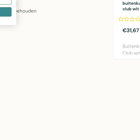
iterlijk
buitenk
club wi
teit te behouden
€31,67
Buitenk
Club wi
Mars & 