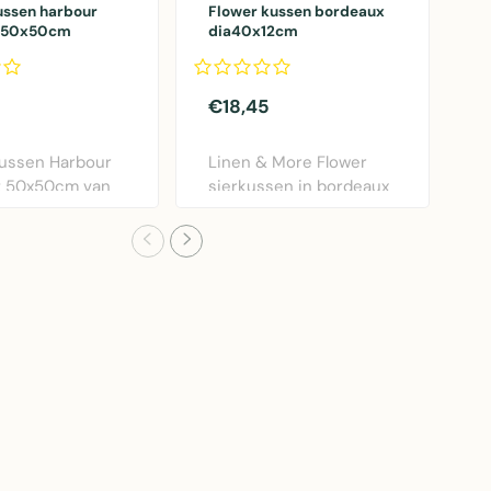
ussen harbour
Flower kussen bordeaux
G
t 50x50cm
dia40x12cm
k
€18,45
€
ussen Harbour
Linen & More Flower
G
t 50x50cm van
sierkussen in bordeaux
k
More. Weers..
rood. Diameter 40..
v