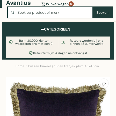
Wasmachine of koelkast nodig? Vergelijk alle prijzen op
Winkelwagen
0
Witgoedaanbod.nl
Zoeken
Zoeken
CATEGORIEËN
Ruim 30.000 klanten
Retours worden bij ons
waarderen ons met een 9!
binnen 48 uur verwerkt.
Retourtermijn: 14 dagen na ontvangst.
Home
/
kussen fluweel gouden franjes plum 45x45cm