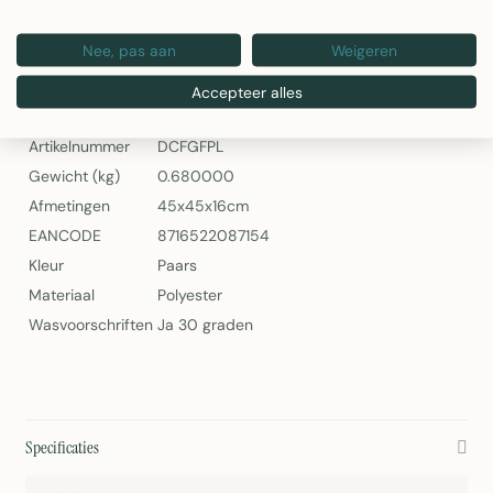
Artikelnummer: DCFGFPL
Nee, pas aan
Weigeren
Mars & More Fluwelen Sierkussen met Gouden Franjes – Paars
Specificaties
Accepteer alles
Artikelnummer
DCFGFPL
Gewicht (kg)
0.680000
Afmetingen
45x45x16cm
EANCODE
8716522087154
Kleur
Paars
Materiaal
Polyester
Wasvoorschriften
Ja 30 graden
Specificaties