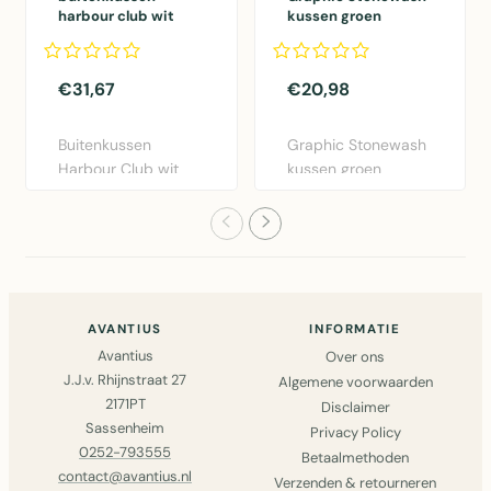
harbour club wit
kussen groen
50x50cm
30x50cm
€31,67
€20,98
Buitenkussen
Graphic Stonewash
Harbour Club wit
kussen groen
50x50cm van Mars
30x50cm van Linen
& More. Weers..
& More. Lux..
AVANTIUS
INFORMATIE
Avantius
Over ons
J.J.v. Rhijnstraat 27
Algemene voorwaarden
2171PT
Disclaimer
Sassenheim
Privacy Policy
0252-793555
Betaalmethoden
contact@avantius.nl
Verzenden & retourneren