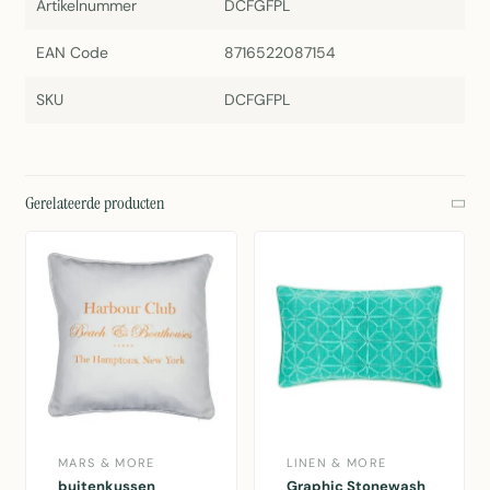
Artikelnummer
DCFGFPL
EAN Code
8716522087154
SKU
DCFGFPL
Gerelateerde producten
MARS & MORE
LINEN & MORE
buitenkussen
Graphic Stonewash