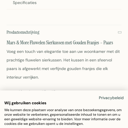
Specificaties
Productomschrijving
Mars & More Fluwelen Sierkussen met Gouden Franjes – Paars
Voeg een touch van elegantie toe aan uw woonkamer met dit
prachtige fluwelen sierkussen. Het kussen in een sfeervol
paars is afgewerkt met verfijnde gouden franjes die elk
interieur verrijken.
Afmetingen: 45 x 45 cm
Privacybeleid
Materiaal: zacht polyester fluweel
Wij gebruiken cookies
Kleur: paars met gouden franjes
We kunnen deze plaatsen voor analyse van onze bezoekersgegevens, om
Vulling: ergonomisch gevormd (16 cm dik)
onze website te verbeteren, gepersonaliseerde inhoud te tonen en om u
Onderhoud: wasbaar op 30°C
een geweldige website-ervaring te bieden. Voor meer informatie over de
cookies die we gebruiken opent u de instellingen.
Gewicht: 680 gram